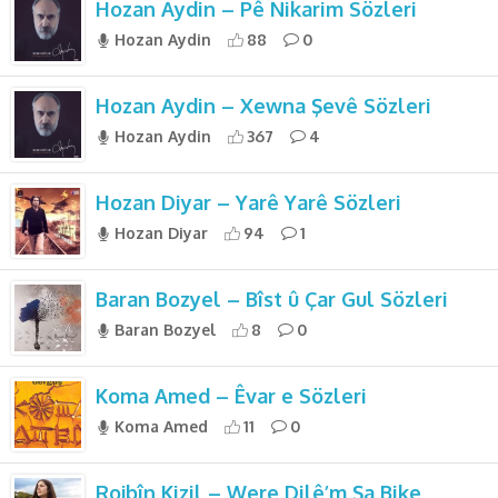
Hozan Aydin – Pê Nikarim Sözleri
Hozan Aydin
88
0
Hozan Aydin – Xewna Şevê Sözleri
Hozan Aydin
367
4
Hozan Diyar – Yarê Yarê Sözleri
Hozan Diyar
94
1
Baran Bozyel – Bîst û Çar Gul Sözleri
Baran Bozyel
8
0
Koma Amed – Êvar e Sözleri
Koma Amed
11
0
Rojbîn Kizil – Were Dilê’m Şa Bike