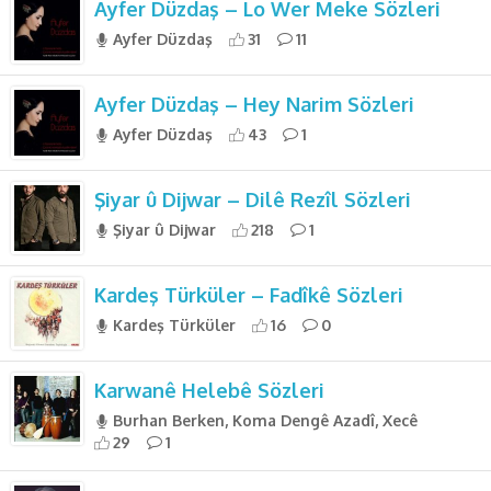
Ayfer Düzdaş – Lo Wer Meke Sözleri
Ayfer Düzdaş
31
11
Ayfer Düzdaş – Hey Narim Sözleri
Ayfer Düzdaş
43
1
Şiyar û Dijwar – Dilê Rezîl Sözleri
Şiyar û Dijwar
218
1
Kardeş Türküler – Fadîkê Sözleri
Kardeş Türküler
16
0
Karwanê Helebê Sözleri
Burhan Berken, Koma Dengê Azadî, Xecê
29
1