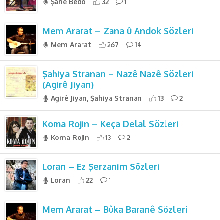
Şahê Bedo
32
1
Mem Ararat – Zana û Andok Sözleri
Mem Ararat
267
14
Şahiya Stranan – Nazê Nazê Sözleri
(Agirê Jiyan)
Agirê Jiyan, Şahiya Stranan
13
2
Koma Rojin – Keça Delal Sözleri
Koma Rojin
13
2
Loran – Ez Şerzanim Sözleri
Loran
22
1
Mem Ararat – Bûka Baranê Sözleri