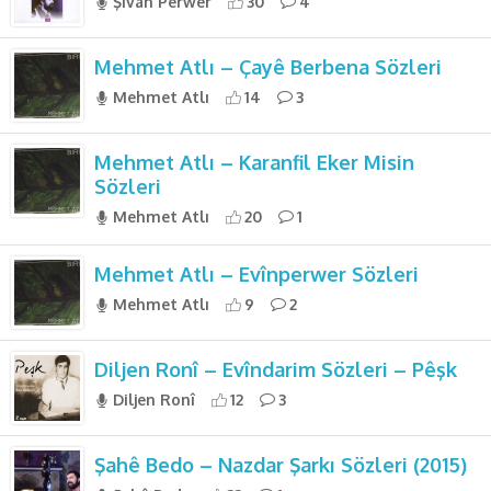
Şivan Perwer
30
4
Mehmet Atlı – Çayê Berbena Sözleri
Mehmet Atlı
14
3
Mehmet Atlı – Karanfil Eker Misin
Sözleri
Mehmet Atlı
20
1
Mehmet Atlı – Evînperwer Sözleri
Mehmet Atlı
9
2
Diljen Ronî – Evîndarim Sözleri – Pêşk
Diljen Ronî
12
3
Şahê Bedo – Nazdar Şarkı Sözleri (2015)