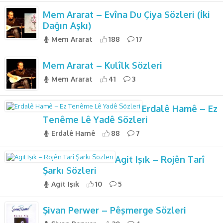
Mem Ararat – Evîna Du Çiya Sözleri (İki
Dağın Aşkı)
Mem Ararat
188
17
Mem Ararat – Kulîlk Sözleri
Mem Ararat
41
3
Erdalê Hamê – Ez
Tenême Lê Yadê Sözleri
Erdalê Hamê
88
7
Agit Işık – Rojên Tarî
Şarkı Sözleri
Agit Işık
10
5
Şivan Perwer – Pêşmerge Sözleri