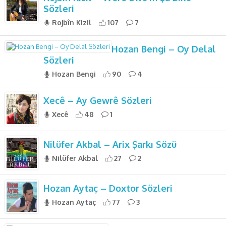
Sözleri
Rojbîn Kizil
107
7
Hozan Bengi – Oy Delal
Sözleri
Hozan Bengi
90
4
Xecê – Ay Gewrê Sözleri
Xecê
48
1
Nilüfer Akbal – Arix Şarkı Sözü
Nilüfer Akbal
27
2
Hozan Aytaç – Doxtor Sözleri
Hozan Aytaç
77
3