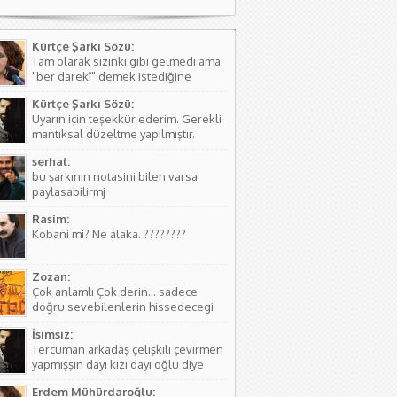
Kürtçe Şarkı Sözü:
Tam olarak sizinki gibi gelmedi ama
"ber darekî" demek istediğine
kanaat getirerek o şekilde
Kürtçe Şarkı Sözü:
düzeltmede bulundum. Teşkkürler
Uyarın için teşekkür ederim. Gerekli
mantıksal düzeltme yapılmıştır.
serhat:
bu şarkının notasini bilen varsa
paylasabilirmj
Rasim:
Kobani mi? Ne alaka. ????????
Zozan:
Çok anlamlı Çok derin... sadece
doğru sevebilenlerin hissedecegi
manalar var....
İsimsiz:
Tercüman arkadaş çelişkili çevirmen
yapmışşın dayı kızı dayı oğlu diye
birşey yoktur hala kızı dayı oğlu
Erdem Mühürdaroğlu:
vardır biraz aile yapısını öğren ( iki