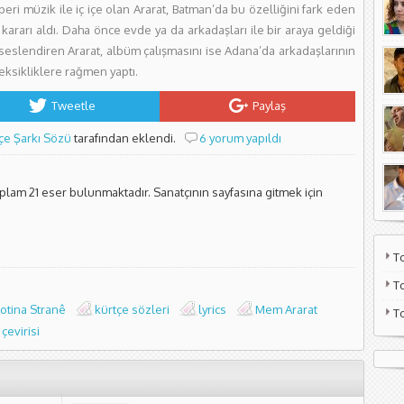
eri müzik ile iç içe olan Ararat, Batman’da bu özelliğini fark eden
kararı aldı. Daha önce evde ya da arkadaşları ile bir araya geldiği
 seslendiren Ararat, albüm çalışmasını ise Adana’da arkadaşlarının
eksikliklere rağmen yaptı.
Tweetle
Paylaş
çe Şarkı Sözü
tarafından eklendi.
6 yorum yapıldı
oplam 21 eser bulunmaktadır. Sanatçının sayfasına gitmek için
T
T
otina Stranê
kürtçe sözleri
lyrics
Mem Ararat
T
çevirisi