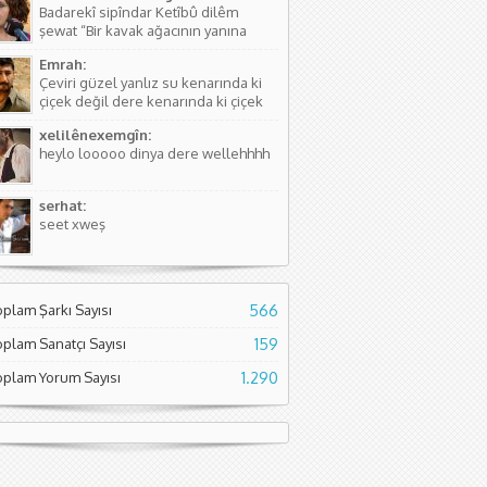
Badarekî sipîndar Ketîbû dilêm
kişinin...
şewat “Bir kavak ağacının yanına
düşmüştü, Yüreğim yangın yeri”
Emrah:
Sözlerdeki hikayede birini arıyorlar
Çeviri güzel yanlız su kenarında ki
ve aradıkları yerde bir kavak
çiçek değil dere kenarında ki çiçek
ağacının yanında yere düşmüş
diyor. Normal çiçeklerden daha
buluyorlar. Aslında Kürtçesinde de...
xelilênexemgîn:
kıymetli olduğunu söylüyor sanırım.
heylo looooo dinya dere wellehhhh
Asıl söyleyen Seyade Şame dur...
serhat:
seet xweş
oplam Şarkı Sayısı
566
oplam Sanatçı Sayısı
159
oplam Yorum Sayısı
1.290