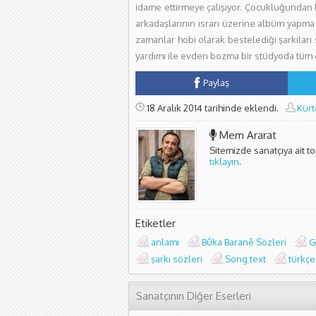
idame ettirmeye çalışıyor. Çocukluğundan b
arkadaşlarının ısrarı üzerine albüm yapma 
zamanlar hobi olarak bestelediği şarkıları
yardımı ile evden bozma bir stüdyoda tüm 
Paylaş
18 Aralık 2014 tarihinde eklendi.
Kürt
Mem Ararat
Sitemizde sanatçıya ait t
tıklayın
.
Etiketler
anlamı
Bûka Baranê Sözleri
G
şarkı sözleri
Song text
türkçe 
Sanatçının Diğer Eserleri