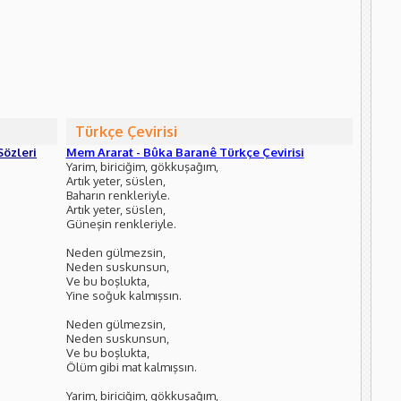
Türkçe Çevirisi
Sözleri
Mem Ararat - Bûka Baranê Türkçe Çevirisi
Yarim, biriciğim, gökkuşağım,
Artık yeter, süslen,
Baharın renkleriyle.
Artık yeter, süslen,
Güneşin renkleriyle.
Neden gülmezsin,
Neden suskunsun,
Ve bu boşlukta,
Yine soğuk kalmışsın.
Neden gülmezsin,
Neden suskunsun,
Ve bu boşlukta,
Ölüm gibi mat kalmışsın.
Yarim, biriciğim, gökkuşağım,