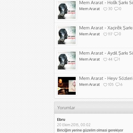
Mem Ararat - Holîk Şarkı Sö
Mem Ararat
30
0
Mem Ararat - Xaçirêk Şarkı
Mem Ararat
117
0
Mem Ararat - Aydil Şarkı Sö
Mem Ararat
44
1
Mem Ararat - Heyv Sözleri
Mem Ararat
105
6
Yorumlar
Ebru
20 Ekim 2015, 00:02
Biriciğim yerine güzelim olmasi gerekiyor