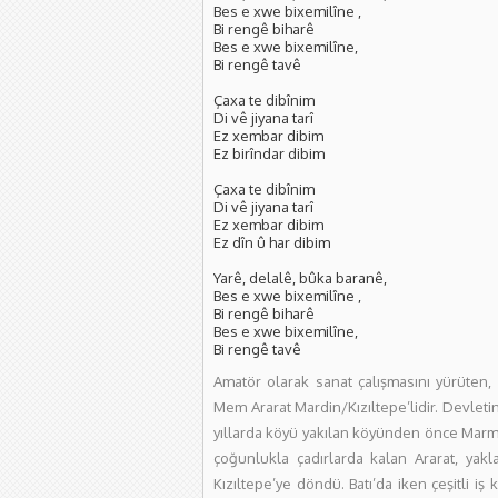
Bes e xwe bixemilîne ,
Bi rengê biharê
Bes e xwe bixemilîne,
Bi rengê tavê
Çaxa te dibînim
Di vê jiyana tarî
Ez xembar dibim
Ez birîndar dibim
Çaxa te dibînim
Di vê jiyana tarî
Ez xembar dibim
Ez dîn û har dibim
Yarê, delalê, bûka baranê,
Bes e xwe bixemilîne ,
Bi rengê biharê
Bes e xwe bixemilîne,
Bi rengê tavê
Amatör olarak sanat çalışmasını yürüten, 
Mem Ararat Mardin/Kızıltepe’lidir. Devletin
yıllarda köyü yakılan köyünden önce Marma
çoğunlukla çadırlarda kalan Ararat, yakl
Kızıltepe’ye döndü. Batı’da iken çeşitli iş 