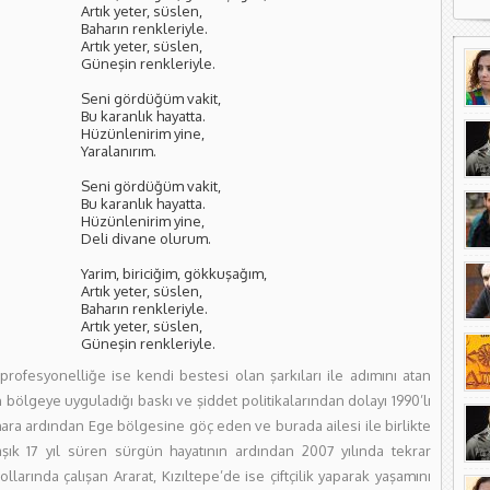
Artık yeter, süslen,
Baharın renkleriyle.
Artık yeter, süslen,
Güneşin renkleriyle.
Seni gördüğüm vakit,
Bu karanlık hayatta.
Hüzünlenirim yine,
Yaralanırım.
Seni gördüğüm vakit,
Bu karanlık hayatta.
Hüzünlenirim yine,
Deli divane olurum.
Yarim, biriciğim, gökkuşağım,
Artık yeter, süslen,
Baharın renkleriyle.
Artık yeter, süslen,
Güneşin renkleriyle.
profesyonelliğe ise kendi bestesi olan şarkıları ile adımını atan
 bölgeye uyguladığı baskı ve şiddet politikalarından dolayı 1990’lı
ra ardından Ege bölgesine göç eden ve burada ailesi ile birlikte
aşık 17 yıl süren sürgün hayatının ardından 2007 yılında tekrar
kollarında çalışan Ararat, Kızıltepe’de ise çiftçilik yaparak yaşamını