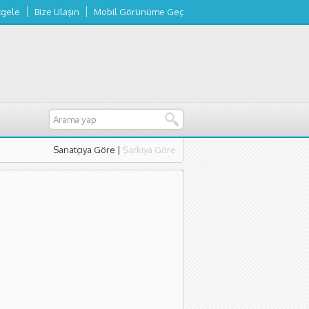
tgele
Bize Ulaşın
Mobil Görünüme Geç
Sanatçıya Göre
|
Şarkıya Göre