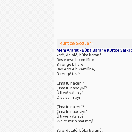
Kürtçe Sözleri
Mem Ararat - Bûka Baranê Kürtçe Şarkı 
Yarê, delalê, bûka baranê,
Bes e xwe bixemilîne ,
Bi rengê biharê
Bes e xwe bixemilîne,
Bi rengê tavê
Çima tu nakenî?
Çima tu napeyivî?
Û li wê valahiyê
Dîsa sar mayî
Çima tu nakenî?
Çima tu napeyivî?
Û li wê valahiyê
Weke mirin mat mayî
Yarê, delalê, bûka baranê,