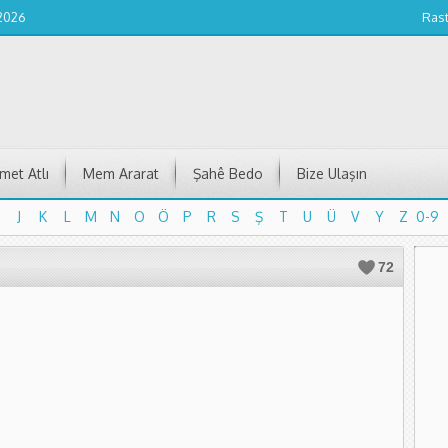
 2026
Ras
et Atlı
Mem Ararat
Şahê Bedo
Bize Ulaşın
J
K
L
M
N
O
Ö
P
R
S
Ş
T
U
Ü
V
Y
Z
0-9
J
K
L
M
N
O
Ö
P
R
S
Ş
T
U
Ü
V
Y
Z
0-9
72