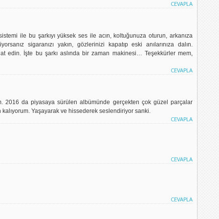
CEVAPLA
 sistemi ile bu şarkıyı yüksek ses ile acın, koltuğunuza oturun, arkanıza
yorsanız sigaranızı yakın, gözlerinizi kapatıp eski anılarınıza dalın.
yahat edin. İşte bu şarkı aslında bir zaman makinesi… Teşekkürler mem,
CEVAPLA
im. 2016 da piyasaya sürülen albümünde gerçekten çok güzel parçalar
 kalıyorum. Yaşayarak ve hissederek seslendiriyor sanki.
CEVAPLA
CEVAPLA
CEVAPLA