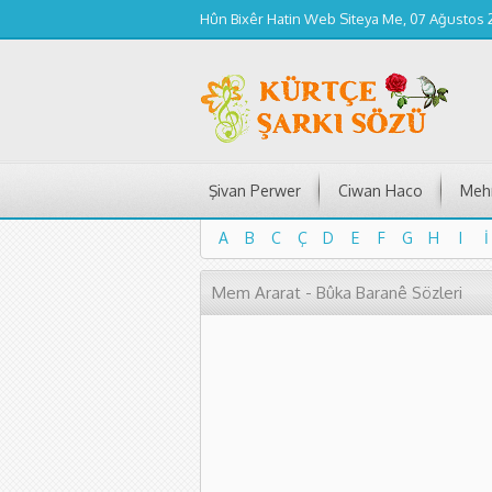
Hûn Bixêr Hatin Web Siteya Me, 07 Ağustos
Şivan Perwer
Ciwan Haco
Mehm
A
B
C
Ç
D
E
F
G
H
I
İ
A
B
C
Ç
D
E
F
G
H
I
İ
Mem Ararat - Bûka Baranê Sözleri