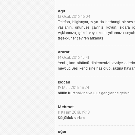
agit
13 Ocak 2016, 16:04
Telefon, bilgisayar, tv ya da herhangi bir ses
yaslanın, önünüze çayınızı koyun, sigara içi
Aşklarınıza, güzel veya zorlu yıllarınıza se
teşekkürler çeviren arkadaş
ararat.
14 Ocak 2016, 15:41
Yeni çıkan albümü dinlemenizi tavsiye eder
mevcut. Sesi kendisine has olup, sazına hayran
isocan
19 Mart 2016, 16:24
bütün Kürt halkına ve ulus gençlerine gelsin.
Mehmet
11 Kasım 2018, 19:18
Küçükluk şarkım
uğur