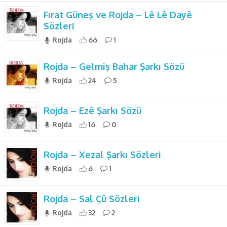
Fırat Güneş ve Rojda – Lê Lê Dayê
Sözleri
Rojda
66
1
Rojda – Gelmiş Bahar Şarkı Sözü
Rojda
24
5
Rojda – Ezê Şarkı Sözü
Rojda
16
0
Rojda – Xezal Şarkı Sözleri
Rojda
6
1
Rojda – Sal Çû Sözleri
Rojda
32
2