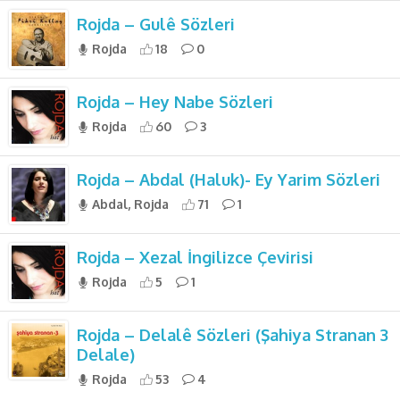
Rojda – Gulê Sözleri
Rojda
18
0
Rojda – Hey Nabe Sözleri
Rojda
60
3
Rojda – Abdal (Haluk)- Ey Yarim Sözleri
Abdal, Rojda
71
1
Rojda – Xezal İngilizce Çevirisi
Rojda
5
1
Rojda – Delalê Sözleri (Şahiya Stranan 3
Delale)
Rojda
53
4