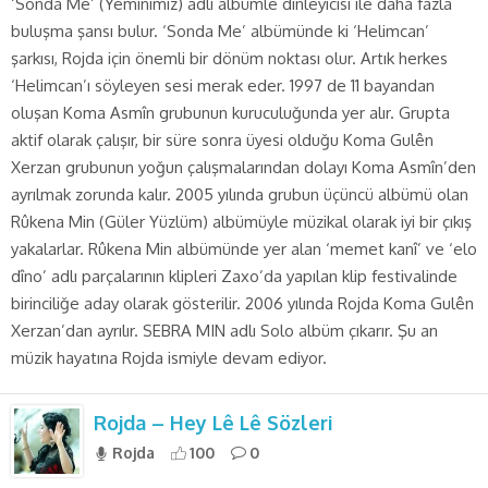
‘Sonda Me’ (Yeminimiz) adlı albümle dinleyicisi ile daha fazla
buluşma şansı bulur. ‘Sonda Me’ albümünde ki ‘Helimcan’
şarkısı, Rojda için önemli bir dönüm noktası olur. Artık herkes
‘Helimcan’ı söyleyen sesi merak eder. 1997 de 11 bayandan
oluşan Koma Asmîn grubunun kuruculuğunda yer alır. Grupta
aktif olarak çalışır, bir süre sonra üyesi olduğu Koma Gulên
Xerzan grubunun yoğun çalışmalarından dolayı Koma Asmîn’den
ayrılmak zorunda kalır. 2005 yılında grubun üçüncü albümü olan
Rûkena Min (Güler Yüzlüm) albümüyle müzikal olarak iyi bir çıkış
yakalarlar. Rûkena Min albümünde yer alan ‘memet kanî’ ve ‘elo
dîno’ adlı parçalarının klipleri Zaxo’da yapılan klip festivalinde
birinciliğe aday olarak gösterilir. 2006 yılında Rojda Koma Gulên
Xerzan’dan ayrılır. SEBRA MIN adlı Solo albüm çıkarır. Şu an
müzik hayatına Rojda ismiyle devam ediyor.
Rojda – Hey Lê Lê Sözleri
Rojda
100
0