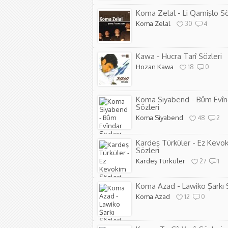
Koma Zelal - Li Qamişlo Sö
Koma Zelal
30
4
Kawa - Hucra Tarî Sözleri
Hozan Kawa
18
0
Koma Siyabend - Bûm Evîn
Sözleri
Koma Siyabend
48
2
Kardeş Türküler - Ez Kevo
Sözleri
Kardeş Türküler
27
1
Koma Azad - Lawiko Şarkı 
Koma Azad
12
0