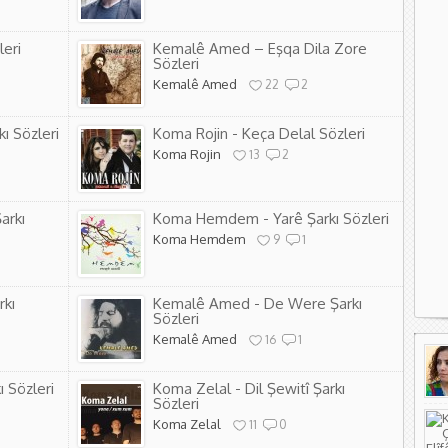
leri
Kemalê Amed – Eşqa Dila Zore
Sözleri
Kemalê Amed
22
2
ı Sözleri
Koma Rojin - Keça Delal Sözleri
Koma Rojin
13
2
arkı
Koma Hemdem - Yarê Şarkı Sözleri
Koma Hemdem
9
1
rkı
Kemalê Amed - De Were Şarkı
Sözleri
Kemalê Amed
16
1
 Sözleri
Koma Zelal - Dil Şewitî Şarkı
Sözleri
Koma Zelal
11
0