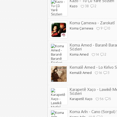
Kazo - Tu Çû Yarê Sözleri
Kazo
38
2
Koma Çarnewa - Zarokatî
Koma Çarnewa
9
0
Koma Amed - Baranê Bara
Sözleri
Koma Amed
14
2
Kemalê Amed - Lo Kirîvo S
Kemalê Amed
16
3
Karapetê Xaço - Lawikê Me
Sözleri
Karapetê Xaço
56
5
Koma Arîn - Cano (Sorgul) 