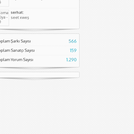
serhat:
seet xweş
oplam Şarkı Sayısı
566
oplam Sanatçı Sayısı
159
oplam Yorum Sayısı
1.290