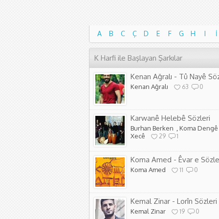
A
B
C
Ç
D
E
F
G
H
I
İ
A
B
C
Ç
D
E
F
G
H
I
İ
K Harfi ile Başlayan Şarkılar
Kenan Ağralı - Tû Nayê Söz
Kenan Ağralı
63
0
Karwanê Helebê Sözleri
Burhan Berken
,
Koma Dengê 
Xecê
29
1
Koma Amed - Êvar e Sözle
Koma Amed
11
0
Kemal Zinar - Lorîn Sözleri
Kemal Zinar
19
0