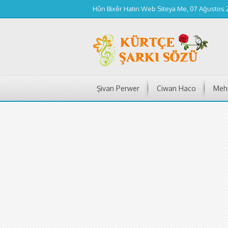
Hûn Bixêr Hatin Web Siteya Me, 07 Ağustos
Şivan Perwer
Ciwan Haco
Mehm