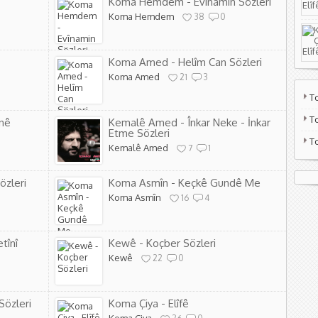
Koma Hemdem - Evînamin Sözleri
Koma Hemdem
38
0
Koma Amed - Helîm Can Sözleri
Koma Amed
21
3
T
T
nê
Kemalê Amed - Înkar Neke - İnkar
Etme Sözleri
T
Kemalê Amed
7
1
özleri
Koma Asmîn - Keçkê Gundê Me
Koma Asmîn
16
4
tînî
Kewê - Koçber Sözleri
Kewê
22
0
Sözleri
Koma Çiya - Elîfê