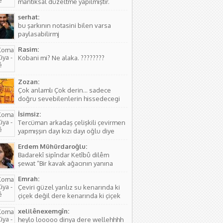
mantıksal düzeltme yapılmıştır.
serhat:
bu şarkının notasini bilen varsa
paylasabilirmj
Rasim:
Kobani mi? Ne alaka. ????????
Zozan:
Çok anlamlı Çok derin... sadece
doğru sevebilenlerin hissedecegi
manalar var....
İsimsiz:
Tercüman arkadaş çelişkili çevirmen
yapmışşın dayı kızı dayı oğlu diye
birşey yoktur hala kızı dayı oğlu
Erdem Mühürdaroğlu:
vardır biraz aile yapısını öğren ( iki
Badarekî sipîndar Ketîbû dilêm
kişinin...
şewat “Bir kavak ağacının yanına
düşmüştü, Yüreğim yangın yeri”
Emrah:
Sözlerdeki hikayede birini arıyorlar
Çeviri güzel yanlız su kenarında ki
ve aradıkları yerde bir kavak
çiçek değil dere kenarında ki çiçek
ağacının yanında yere düşmüş
diyor. Normal çiçeklerden daha
buluyorlar. Aslında Kürtçesinde de...
xelilênexemgîn:
kıymetli olduğunu söylüyor sanırım.
heylo looooo dinya dere wellehhhh
Asıl söyleyen Seyade Şame dur...