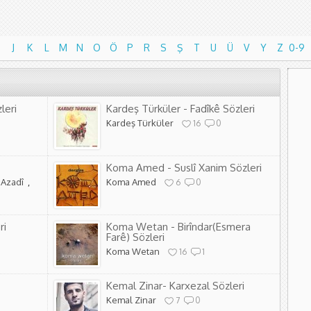
J
K
L
M
N
O
Ö
P
R
S
Ş
T
U
Ü
V
Y
Z
0-9
J
K
L
M
N
O
Ö
P
R
S
Ş
T
U
Ü
V
Y
Z
0-9
leri
Kardeş Türküler - Fadîkê Sözleri
Kardeş Türküler
16
0
Koma Amed - Suslî Xanim Sözleri
Azadî
,
Koma Amed
6
0
ri
Koma Wetan - Birîndar(Esmera
Farê) Sözleri
Koma Wetan
16
1
Kemal Zinar- Karxezal Sözleri
Kemal Zinar
7
0