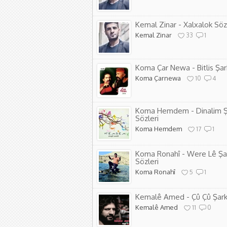
Kemal Zinar - Xalxalok Söz
Kemal Zinar
33
1
Koma Çar Newa - Bitlis Şark
Koma Çarnewa
10
4
Koma Hemdem - Dinalim Ş
Sözleri
Koma Hemdem
17
1
Koma Ronahî - Were Lê Şa
Sözleri
Koma Ronahî
5
1
Kemalê Amed - Çû Çû Şarkı
Kemalê Amed
11
0