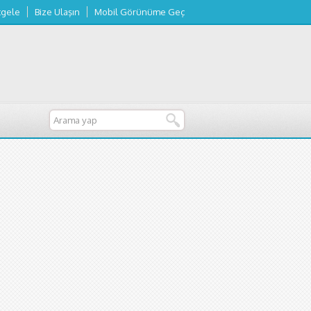
tgele
Bize Ulaşın
Mobil Görünüme Geç