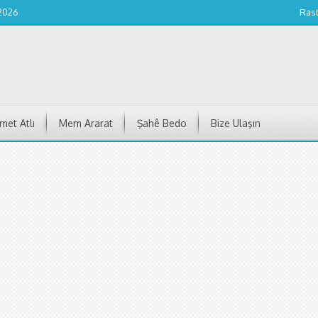
 2026
Ras
et Atlı
Mem Ararat
Şahê Bedo
Bize Ulaşın