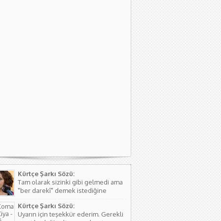
Kürtçe Şarkı Sözü:
Tam olarak sizinki gibi gelmedi ama
"ber darekî" demek istediğine
kanaat getirerek o şekilde
Kürtçe Şarkı Sözü:
düzeltmede bulundum. Teşkkürler
Uyarın için teşekkür ederim. Gerekli