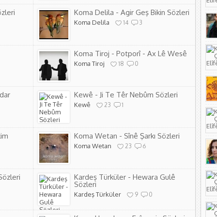
zleri
Koma Delila - Agir Geş Bikin Sözleri
Koma Delila
14
3
Koma Tiroj - Potporî - Ax Lê Wesê
Koma Tiroj
18
0
dar
Kewê - Ji Te Têr Nebûm Sözleri
Kewê
23
1
kim
Koma Wetan - Sînê Şarkı Sözleri
Koma Wetan
23
6
Sözleri
Kardeş Türküler - Hewara Gulê
Sözleri
Kardeş Türküler
9
0