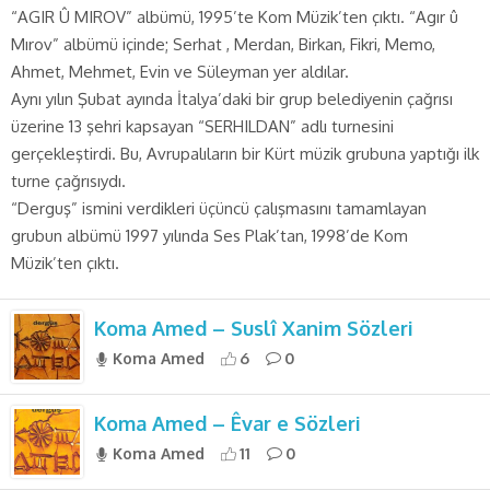
“AGIR Û MIROV” albümü, 1995’te Kom Müzik’ten çıktı. “Agır û
Mırov” albümü içinde; Serhat , Merdan, Birkan, Fikri, Memo,
Ahmet, Mehmet, Evin ve Süleyman yer aldılar.
Aynı yılın Şubat ayında İtalya’daki bir grup belediyenin çağrısı
üzerine 13 şehri kapsayan “SERHILDAN” adlı turnesini
gerçekleştirdi. Bu, Avrupalıların bir Kürt müzik grubuna yaptığı ilk
turne çağrısıydı.
“Derguş” ismini verdikleri üçüncü çalışmasını tamamlayan
grubun albümü 1997 yılında Ses Plak’tan, 1998’de Kom
Müzik’ten çıktı.
Koma Amed – Suslî Xanim Sözleri
Koma Amed
6
0
Koma Amed – Êvar e Sözleri
Koma Amed
11
0