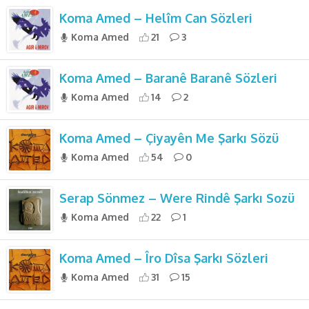
Koma Amed – Helîm Can Sözleri
Koma Amed
21
3
Koma Amed – Baranê Baranê Sözleri
Koma Amed
14
2
Koma Amed – Çiyayên Me Şarkı Sözü
Koma Amed
54
0
Serap Sönmez – Were Rindê Şarkı Sozü
Koma Amed
22
1
Koma Amed – Îro Dîsa Şarkı Sözleri
Koma Amed
31
15