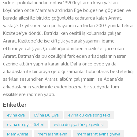
şiddet politikalarından dolayı 1990’lı yıllarda köyü yakılan
köyünden önce Marmara ardından Ege bölgesine göç eden ve
burada ailesi ile birlikte çoğunlukla çadırlarda kalan Ararat,
yaklaşık 17 yıl süren sürgün hayatının ardından 2007 yılında tekrar
Kızıltepe’ye döndü. Batı’da iken çeşitli iş kollarında çalışan
Ararat, Kızıltepe’de ise çiftçilik yaparak yaşamını idame
ettirmeye çalışıyor. Çocukluğundan beri müzik ile iç içe olan
Ararat, Batman’da bu özelliğini fark eden arkadaşlarının ısrarı
üzerine albüm yapma kararı aldı. Daha önce evde ya da
arkadaşları ile bir araya geldiği zamanlar hobi olarak bestelediği
şarkıları seslendiren Ararat, albüm çalışmasını ise Adana’da
arkadaşlarının yardımı ile evden bozma bir stüdyoda tüm
eksikliklere rağmen yaptı.
Etiketler
evina çiya
Evîna Du Çiya
evina du çiya song text
evina du çiya sözleri
evina du çiya türkçe çevirisi
Mem Ararat
mem ararat evin
mem ararat evina çiyaya