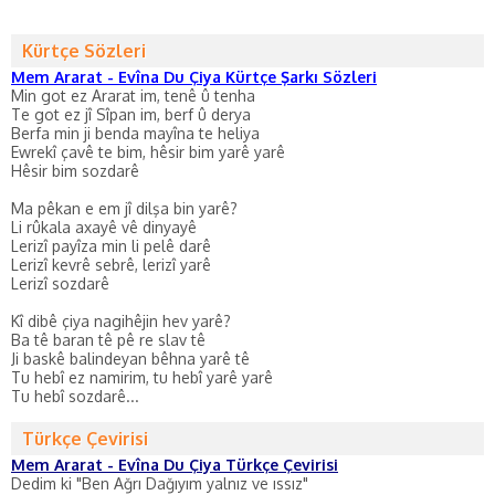
Kürtçe Sözleri
Mem Ararat - Evîna Du Çiya Kürtçe Şarkı Sözleri
Min got ez Ararat im, tenê û tenha
Te got ez jî Sîpan im, berf û derya
Berfa min ji benda mayîna te heliya
Ewrekî çavê te bim, hêsir bim yarê yarê
Hêsir bim sozdarê
Ma pêkan e em jî dilşa bin yarê?
Li rûkala axayê vê dinyayê
Lerizî payîza min li pelê darê
Lerizî kevrê sebrê, lerizî yarê
Lerizî sozdarê
Kî dibê çiya nagihêjin hev yarê?
Ba tê baran tê pê re slav tê
Ji baskê balindeyan bêhna yarê tê
Tu hebî ez namirim, tu hebî yarê yarê
Tu hebî sozdarê...
Türkçe Çevirisi
Mem Ararat - Evîna Du Çiya Türkçe Çevirisi
Dedim ki "Ben Ağrı Dağıyım yalnız ve ıssız"