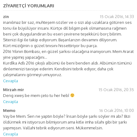
ZİYARETÇİ YORUMLARI
zin
15 Ocak 2016, 14:33
inanılmaz bir saz, muhteşem sözler ve o sizi alıp uzaklara götüren ses
tonu ile büyülüyor insanı. Kürtçe dil bilgim pek olmamasına rağmen
beni çok duygulandıran bu eseri çevirene teşekkürü borç bilirim.
Sitenizi ilgi ile takip ediyorum. Başarılarızın devamını diliyorum.
Kürt müziğinin o güzel tınısını hissettiriyor bu parça.
2016 Yılının Bombası, en güzel şarkısı olacağına inanıyorum. Mem Ararat
yine yapmış yapacağını…
Kurdîka Adlı 2016 çıkışlı albümü ile beni benden aldı. Albümün tümünü
dinlemenizi tavsiye ederim. Kendisini tebrik ediyor, daha çok
çalışmalarını görmeyi umuyoruz.
Cevapla
Mirzah mir
15 Ocak 2016, 20:35
Deng xweş be mem çeto tu her hebî
Cevapla
Memo
16 Ocak 2016, 10:00
Vay be Mem. Sen ne yaptın böyle? İnsan böyle şarkı söyler mi abi? Bizi
öldürmek mi istiyorsun bilmiyorum ama kitle imha silahı gibi bir şarkı
yapmışsın. Vallahi tebrik ediyorum seni. Mükemmelsin.
Cevapla