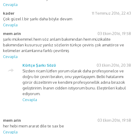
Cevapla
kader
11 Temmuz 2016, 22:43
Çok güzel l bir şarkı daha böyle devam
Cevapla
mem arin
03 Ekim 2016, 19:58
şarkı mükemmel hem söz anlam bakımından hem müzikalite
bakımından kusursuz yanlız sözlerin türkçe çeviris çok amatörce ve
kelimeler anlamlarına farklı çevrilmiş
Cevapla
Kürtçe Şarkı Sözü
03 Ekim 2016, 20:38
Sizden ricam lütfen yorum olarak daha profesyonelce ve
doğru bir çeviri bırakın, onu yayınlayayım. Belki hatalarımı
görür düzeltirim ve kendimi profesyonellik adına birazcık
geliştiririm. İnanın cidden istiyorum bunu. Eleştirileri kabul
ediyorum.
Cevapla
mem arin
03 Ekim 2016, 19:58
her hebi mem ararat dile te sax be
Cevapla