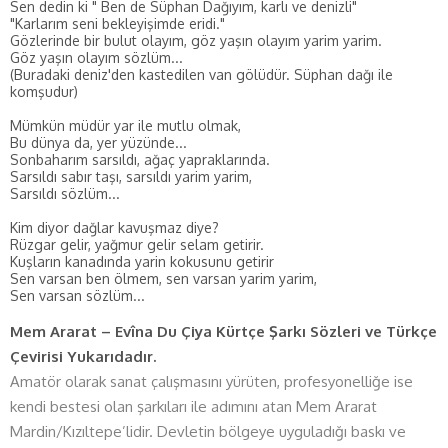
Sen dedin ki " Ben de Süphan Dağıyım, karlı ve denizli"
"Karlarım seni bekleyişimde eridi."
Gözlerinde bir bulut olayım, göz yaşın olayım yarim yarim.
Göz yaşın olayım sözlüm...
(Buradaki deniz'den kastedilen van gölüdür. Süphan dağı ile
komşudur)
Mümkün müdür yar ile mutlu olmak,
Bu dünya da, yer yüzünde...
Sonbaharım sarsıldı, ağaç yapraklarında.
Sarsıldı sabır taşı, sarsıldı yarim yarim,
Sarsıldı sözlüm...
Kim diyor dağlar kavuşmaz diye?
Rüzgar gelir, yağmur gelir selam getirir.
Kuşların kanadında yarin kokusunu getirir
Sen varsan ben ölmem, sen varsan yarim yarim,
Sen varsan sözlüm...
Mem Ararat – Evîna Du Çiya Kürtçe Şarkı Sözleri ve Türkçe
Çevirisi Yukarıdadır.
Amatör olarak sanat çalışmasını yürüten, profesyonelliğe ise
kendi bestesi olan şarkıları ile adımını atan Mem Ararat
Mardin/Kızıltepe’lidir. Devletin bölgeye uyguladığı baskı ve