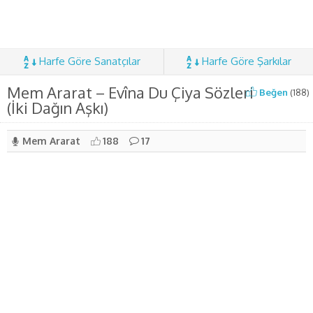
Harfe Göre Sanatçılar
Harfe Göre Şarkılar
Mem Ararat – Evîna Du Çiya Sözleri
Beğen
(
188
)
(İki Dağın Aşkı)
Mem Ararat
188
17