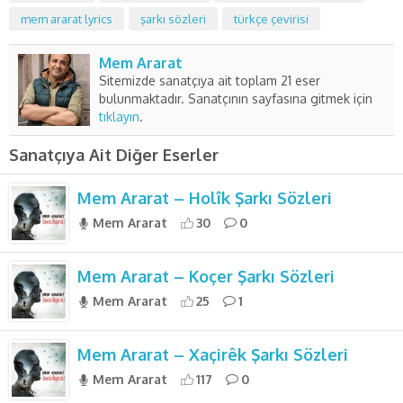
mem ararat lyrics
şarkı sözleri
türkçe çevirisi
Mem Ararat
Sitemizde sanatçıya ait toplam 21 eser
bulunmaktadır. Sanatçının sayfasına gitmek için
tıklayın
.
Sanatçıya Ait Diğer Eserler
Mem Ararat – Holîk Şarkı Sözleri
Mem Ararat
30
0
Mem Ararat – Koçer Şarkı Sözleri
Mem Ararat
25
1
Mem Ararat – Xaçirêk Şarkı Sözleri
Mem Ararat
117
0