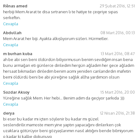
Rênas amed
29 Şubat 2016, 12:51
herbiji Mem Ararat te disa sırtranen lı te hatiye te çeqıriye sıpas
serkeftın.
Cevapla
Abdullah
08 Mart 2016, 00:13
Mem Ararat her biji. Ayakta alkışlıyorum sizleri. Hürmetler.
Cevapla
m burhan kuba
13 Mart 2016, 08:47
ah be abi sen beni öldürdün biliyormusun benim sevdiğim insan bena
bunu armağan eti günlerce dinledim hergün ağladım her gece ağladım
hersaat bıkmadan dinledim benim acımı yeniden canlandırdın mafetin
bemi öldürdü beni be abi yüreğine sağlık allha yardımcın olsun
Cevapla
Sozdar Aksoy
15 Mart 2016, 20:00
Yüreğine sağlık Mem. Her hebi… Benim adım da geçiyor şarkıda :)))
Cevapla
derya
12 Nisan 2016, 21:38
bi eser bu kadar mı içten söylenir bu kadar mı güzel
seslendirilir.mamoste mem yine yaptın yapacağını dinlerken çok
uzaklara götürüyor beni gözyaşlarımın nasıl aktığını bende bilmiyorum
o kadar ki kalbe dokunuyo