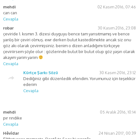
mehdi
02 Kasım 2016, 07:46
can can
Cevapla
robar
30 Kasım 2016, 23:08
çeviride 1. kısmın 3. dizesi duyguyu bence tam yansıtmamış ve bence
yanlış bir çeviri olmuş. ewr derken bulut kastedilmekte ancak siz onu
göz akı olarak çevirmişsiniz. benim o dizen anladığımı türkçeye
çeviriirsem şöyle olur : gözlerinde bulut bir bulut olup göz yaşın olarak
akayım yarim yarim
Cevapla
Kürtçe Şarkı Sözü
30 Kasım 2016, 23:12
Dediğiniz gibi düzenledik efendim. Yorumunuz için teşekkür
ederim
Cevapla
mehdi
05 Aralık 2016, 10:14
pır rındıke
Cevapla
Hêvîdar
24 Nisan 2017, 00:39
Sihhet xweş mamoste. Destê te jî sax bi wergêr…