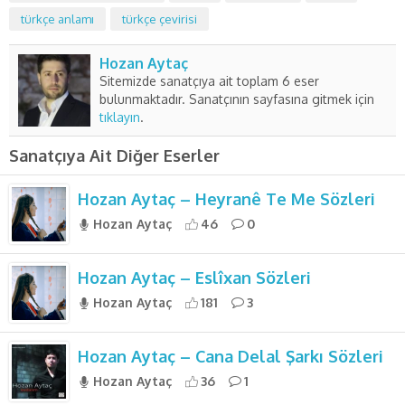
türkçe anlamı
türkçe çevirisi
Hozan Aytaç
Sitemizde sanatçıya ait toplam 6 eser
bulunmaktadır. Sanatçının sayfasına gitmek için
tıklayın
.
Sanatçıya Ait Diğer Eserler
Hozan Aytaç – Heyranê Te Me Sözleri
Hozan Aytaç
46
0
Hozan Aytaç – Eslîxan Sözleri
Hozan Aytaç
181
3
Hozan Aytaç – Cana Delal Şarkı Sözleri
Hozan Aytaç
36
1