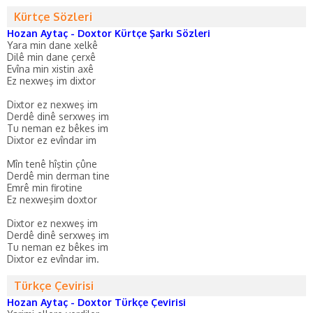
Kürtçe Sözleri
Hozan Aytaç - Doxtor Kürtçe Şarkı Sözleri
Yara min dane xelkê
Dilê min dane çerxê
Evîna min xistin axê
Ez nexweş im dixtor
Dixtor ez nexweş im
Derdê dinê serxweş im
Tu neman ez bêkes im
Dixtor ez evîndar im
Mîn tenê hîştin çûne
Derdê min derman tine
Emrê min firotine
Ez nexweşim doxtor
Dixtor ez nexweş im
Derdê dinê serxweş im
Tu neman ez bêkes im
Dixtor ez evîndar im.
Türkçe Çevirisi
Hozan Aytaç - Doxtor Türkçe Çevirisi