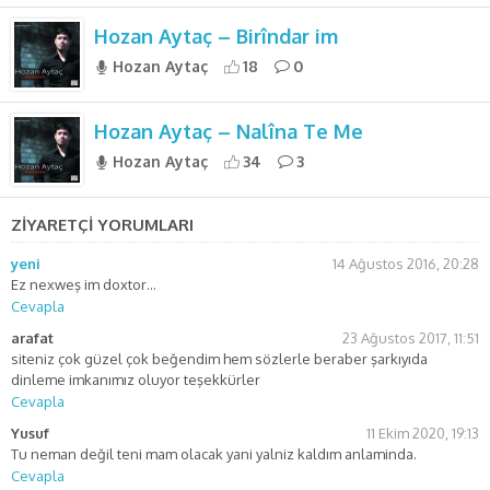
Hozan Aytaç – Birîndar im
Hozan Aytaç
18
0
Hozan Aytaç – Nalîna Te Me
Hozan Aytaç
34
3
ZİYARETÇİ YORUMLARI
yeni
14 Ağustos 2016, 20:28
Ez nexweş im doxtor…
Cevapla
arafat
23 Ağustos 2017, 11:51
siteniz çok güzel çok beğendim hem sözlerle beraber şarkıyıda
dinleme imkanımız oluyor teşekkürler
Cevapla
Yusuf
11 Ekim 2020, 19:13
Tu neman değil teni mam olacak yani yalniz kaldım anlaminda.
Cevapla