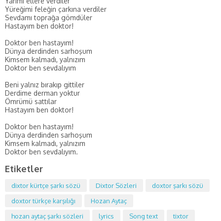
Yarimi ellere verdiler
Yüreğimi feleğin çarkına verdiler
Sevdamı toprağa gömdüler
Hastayım ben doktor!
Doktor ben hastayım!
Dünya derdinden sarhoşum
Kimsem kalmadı, yalnızım
Doktor ben sevdalıyım
Beni yalnız bırakıp gittiler
Derdime derman yoktur
Ömrümü sattılar
Hastayım ben doktor!
Doktor ben hastayım!
Dünya derdinden sarhoşum
Kimsem kalmadı, yalnızım
Doktor ben sevdalıyım.
Etiketler
dixtor kürtçe şarkı sözü
Dixtor Sözleri
doxtor şarkı sözü
doxtor türkçe karşılığı
Hozan Aytaç
hozan aytaç şarkı sözleri
lyrics
Song text
tixtor