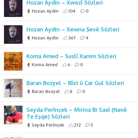
Hozan Aydin – Xwezî Sözleri
Hozan Aydin
104
0
Hozan Aydin – Xewna Şevê Sözleri
Hozan Aydin
367
4
Koma Amed – Suslî Xanim Sözleri
Koma Amed
6
0
Baran Bozyel – Bîst û Çar Gul Sözleri
Baran Bozyel
8
0
Seyda Perînçek – Mirina Bi Saxî (Navê
Te Eşqe) Sözleri
Seyda Perînçek
272
5