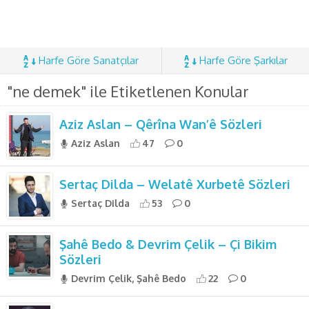
Harfe Göre Sanatçılar
Harfe Göre Şarkılar
"ne demek" ile Etiketlenen Konular
Aziz Aslan – Qêrîna Wan’ê Sözleri
Aziz Aslan
47
0
Sertaç Dilda – Welatê Xurbetê Sözleri
Sertaç Dilda
53
0
Şahê Bedo & Devrim Çelik – Çi Bikim
Sözleri
Devrim Çelik, Şahê Bedo
22
0