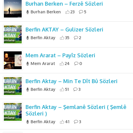
Burhan Berken – Ferzê Sözleri
Burhan Berken
23
5
Berfin AKTAY – Gulizer Sözleri
Berfin Aktay
35
2
Mem Ararat – Payîz Sözleri
Mem Ararat
24
0
Berfin Aktay – Min Te Dît Bû Sözleri
Berfin Aktay
51
3
Berfin Aktay – Şemlanê Sözleri ( Şemlê
Sözleri )
Berfin Aktay
41
3