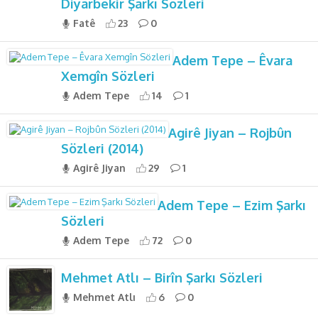
Diyarbekir Şarkı Sözleri
Fatê
23
0
Adem Tepe – Êvara
Xemgîn Sözleri
Adem Tepe
14
1
Agirê Jiyan – Rojbûn
Sözleri (2014)
Agirê Jiyan
29
1
Adem Tepe – Ezim Şarkı
Sözleri
Adem Tepe
72
0
Mehmet Atlı – Birîn Şarkı Sözleri
Mehmet Atlı
6
0