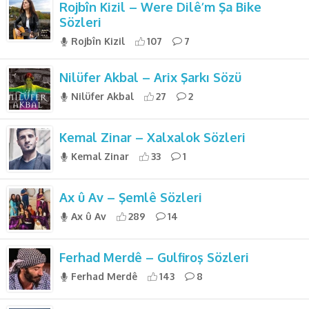
Rojbîn Kizil – Were Dilê’m Şa Bike
Sözleri
Rojbîn Kizil
107
7
Nilüfer Akbal – Arix Şarkı Sözü
Nilüfer Akbal
27
2
Kemal Zinar – Xalxalok Sözleri
Kemal Zinar
33
1
Ax û Av – Şemlê Sözleri
Ax û Av
289
14
Ferhad Merdê – Gulfiroş Sözleri
Ferhad Merdê
143
8