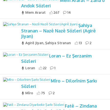
Mem Ararat – Zana û
Andok Sözleri
Mem Ararat
267
14
Şahiya
Stranan – Nazê Nazê Sözleri (Agirê
Jiyan)
Agirê Jiyan, Şahiya Stranan
13
2
Loran – Ez Şerzanim
Sözleri
Loran
22
1
Mîro – Dilorînim Şarkı
Sözleri
Mîro
75
2
Fatê – Zindana