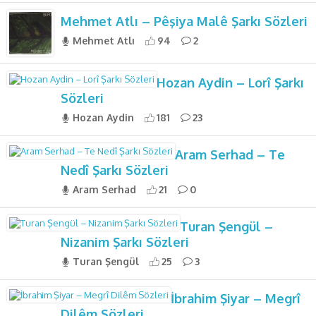
Mehmet Atlı – Pêşiya Malê Şarkı Sözleri
Mehmet Atlı
94
2
Hozan Aydin – Lorî Şarkı
Sözleri
Hozan Aydin
181
23
Aram Serhad – Te
Nedî Şarkı Sözleri
Aram Serhad
21
0
Turan Şengül –
Nizanim Şarkı Sözleri
Turan Şengül
25
3
İbrahim Şiyar – Megrî
Dilêm Sözleri