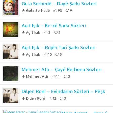
Gula Serhedê – Dayê Şarkı Sözleri
Gula Serhedê
93
9
Agit Işık – Berxê Şarkı Sözleri
Agit Işık
8
2
Agit Işık – Rojên Tarî Şarkı Sözleri
Agit Işık
10
5
Mehmet Atlı – Çayê Berbena Sözleri
Mehmet Atlı
14
3
Diljen Ronî – Evîndarim Sözleri – Pêşk
Diljen Ronî
12
3