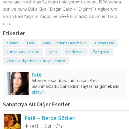
sorunlarının adı olan Ez diçim ( gidiyorum) albümü 1996 yılında
çıktı ve bunu Bûka Çiya ( Dağın Gelini), “Digirîm” ( Ağlıyorum),
Baran Barî(Yağmur Yağdı) ve Sêvê (Elmacık) albümleri takip
etti.
Etiketler
anlamı
Fatê
Fatê - Zindana Diyarbekir
Hozan Fatê
kürtçe şarkı sözleri
lyrics
ne demek
Song text
Zindana diyarbekir Türkçe Çevirisi
Fatê
Sitemizde sanatçıya ait toplam 3 eser
bulunmaktadır. Sanatçının sayfasına gitmek için
tıklayın
.
Sanatçıya Ait Diğer Eserler
Fatê – Berde Sözleri
Fatê
21
2