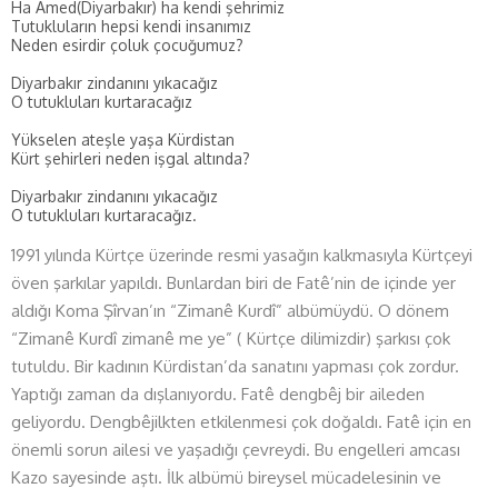
Ha Amed(Diyarbakır) ha kendi şehrimiz
Tutukluların hepsi kendi insanımız
Neden esirdir çoluk çocuğumuz?
Diyarbakır zindanını yıkacağız
O tutukluları kurtaracağız
Yükselen ateşle yaşa Kürdistan
Kürt şehirleri neden işgal altında?
Diyarbakır zindanını yıkacağız
O tutukluları kurtaracağız.
1991 yılında Kürtçe üzerinde resmi yasağın kalkmasıyla Kürtçeyi
öven şarkılar yapıldı. Bunlardan biri de Fatê’nin de içinde yer
aldığı Koma Şîrvan’ın “Zimanê Kurdî” albümüydü. O dönem
“Zimanê Kurdî zimanê me ye” ( Kürtçe dilimizdir) şarkısı çok
tutuldu. Bir kadının Kürdistan’da sanatını yapması çok zordur.
Yaptığı zaman da dışlanıyordu. Fatê dengbêj bir aileden
geliyordu. Dengbêjilkten etkilenmesi çok doğaldı. Fatê için en
önemli sorun ailesi ve yaşadığı çevreydi. Bu engelleri amcası
Kazo sayesinde aştı. İlk albümü bireysel mücadelesinin ve