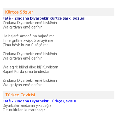
Kürtçe Sözleri
Fatê - Zindana Diyarbekir Kürtçe Şarkı Sözleri
Zindana Diyarbekir emê bişkênin
Wa girtiyan emê derînin
Ha bajarê Amedê ha bajarê me
Ji me girtîne xwîşk û birayê me
Çima hêsîr in zar û zêçê me
Zindana Diyarbekir emê bişkênin
Wa girtiyan emê derînin
Wa agirê bilind dibe bijî Kurdistan
Bajarê Kurda çima bindestan
Zindana Diyarbekir emê bişkênin
Wa girtiyan emê derînin.
Türkçe Çevirisi
Fatê - Zindana Diyarbekir Türkçe Çevirisi
Diyarbakır zindanını yıkacağız
O tutukluları kurtaracağız