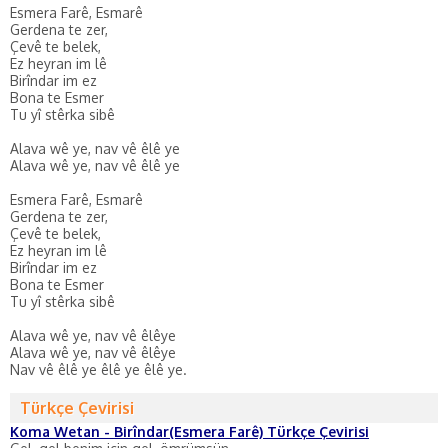
Esmera Farê, Esmarê
Gerdena te zer,
Çevê te belek,
Ez heyran im lê
Birîndar im ez
Bona te Esmer
Tu yî stêrka sibê
Alava wê ye, nav vê êlê ye
Alava wê ye, nav vê êlê ye
Esmera Farê, Esmarê
Gerdena te zer,
Çevê te belek,
Ez heyran im lê
Birîndar im ez
Bona te Esmer
Tu yî stêrka sibê
Alava wê ye, nav vê êlêye
Alava wê ye, nav vê êlêye
Nav vê êlê ye êlê ye êlê ye.
Türkçe Çevirisi
Koma Wetan - Birîndar(Esmera Farê) Türkçe Çevirisi