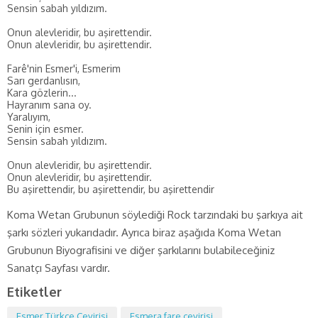
Sensin sabah yıldızım.
Onun alevleridir, bu aşirettendir.
Onun alevleridir, bu aşirettendir.
Farê'nin Esmer'i, Esmerim
Sarı gerdanlısın,
Kara gözlerin...
Hayranım sana oy.
Yaralıyım,
Senin için esmer.
Sensin sabah yıldızım.
Onun alevleridir, bu aşirettendir.
Onun alevleridir, bu aşirettendir.
Bu aşirettendir, bu aşirettendir, bu aşirettendir
Koma Wetan Grubunun söylediği Rock tarzındaki bu şarkıya ait
şarkı sözleri yukarıdadır. Ayrıca biraz aşağıda Koma Wetan
Grubunun Biyografisini ve diğer şarkılarını bulabileceğiniz
Sanatçı Sayfası vardır.
Etiketler
Esmer Türkçe Çevirisi
Esmera fare çevirisi