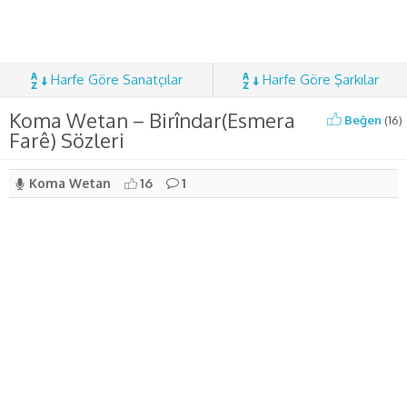
Harfe Göre Sanatçılar
Harfe Göre Şarkılar
Koma Wetan – Birîndar(Esmera
Beğen
(
16
)
Farê) Sözleri
Koma Wetan
16
1