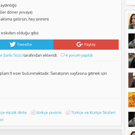
aydınlığı)
üller döner yuvaya)
 aklıma gelirsin, hey şirinim)
 eskiden olduğu gibi)
Tweetle
Paylaş
çe Şarkı Sözü
tarafından eklendi.
4 yorum yapıldı
oplam 11 eser bulunmaktadır. Sanatçının sayfasına gitmek için
tçe müzik dinle
türkçe çevirisi
Türkçe ve Kürtçe Sözleri
ri