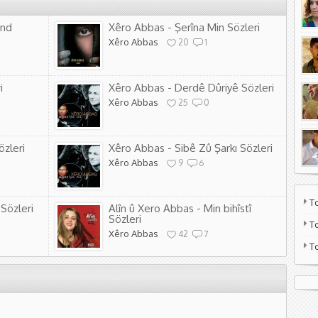
and
Xêro Abbas - Şerîna Min Sözleri
Xêro Abbas
20
1
i
Xêro Abbas - Derdê Dûriyê Sözleri
Xêro Abbas
25
0
özleri
Xêro Abbas - Sibê Zû Şarkı Sözleri
Xêro Abbas
9
6
T
Sözleri
Alîn û Xero Abbas - Min bihîstî
Sözleri
T
Xêro Abbas
42
7
T