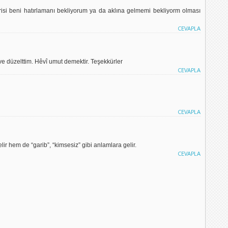
si beni hatırlamanı bekliyorum ya da aklına gelmemi bekliyorm olması
CEVAPLA
ve düzelttim. Hêvî umut demektir. Teşekkürler
CEVAPLA
CEVAPLA
lir hem de “garib”, “kimsesiz” gibi anlamlara gelir.
CEVAPLA