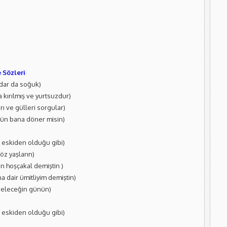
e Sözleri
adar da soğuk)
a kırılmış ve yurtsuzdur)
arı ve gülleri sorgular)
gün bana döner misin)
 eskiden olduğu gibi)
öz yaşların)
an hoşçakal demiştin )
a dair ümitliyim demiştin)
 geleceğin günün)
 eskiden olduğu gibi)