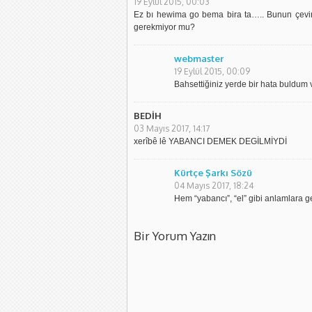
19 Eylül 2015, 00:03
Ez bı hewima go bema bira ta….. Bunun çeviri
gerekmiyor mu?
webmaster
19 Eylül 2015, 00:09
Bahsettiğiniz yerde bir hata buldum 
BEDİH
03 Mayıs 2017, 14:17
xerîbê lê YABANCI DEMEK DEGİLMİYDİ
Kürtçe Şarkı Sözü
04 Mayıs 2017, 18:24
Hem “yabancı”, “el” gibi anlamlara ge
Bir Yorum Yazın