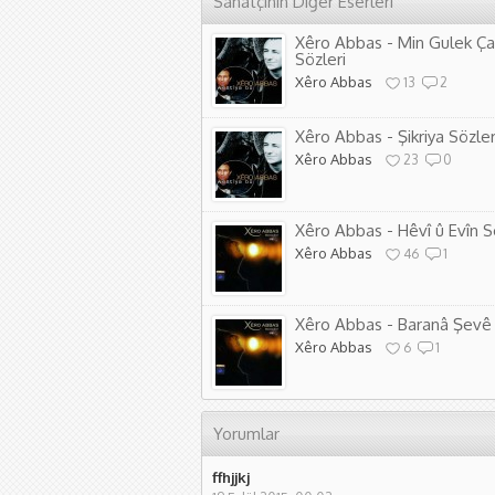
Sanatçının Diğer Eserleri
Xêro Abbas - Min Gulek Ç
Sözleri
Xêro Abbas
13
2
Xêro Abbas - Şikriya Sözler
Xêro Abbas
23
0
Xêro Abbas - Hêvî û Evîn S
Xêro Abbas
46
1
Xêro Abbas - Baranâ Şevê 
Xêro Abbas
6
1
Yorumlar
ffhjjkj