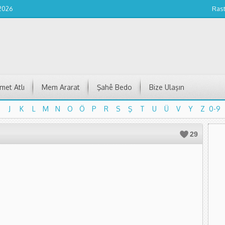
 2026
Ras
et Atlı
Mem Ararat
Şahê Bedo
Bize Ulaşın
J
K
L
M
N
O
Ö
P
R
S
Ş
T
U
Ü
V
Y
Z
0-9
J
K
L
M
N
O
Ö
P
R
S
Ş
T
U
Ü
V
Y
Z
0-9
29