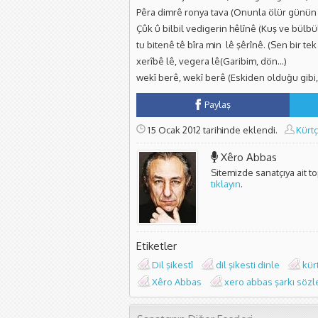
Pêra dimrê ronya tava (Onunla ölür günün 
Çûk û bilbil vedigerin hêlînê (Kuş ve bülb
tu bitenê tê bîra min lê şêrînê. (Sen bir tek
xerîbê lê, vegera lê(Garibim, dön…)
wekî berê, wekî berê (Eskiden olduğu gibi,
Paylaş
15 Ocak 2012 tarihinde eklendi.
Kürt
Xêro Abbas
Sitemizde sanatçıya ait t
tıklayın
.
Etiketler
Dil şikestî
dil şikesti dinle
kür
Xêro Abbas
xero abbas şarkı sözle