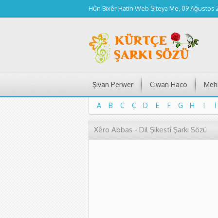
Hûn Bixêr Hatin Web Siteya Me, 09 Ağustos
Şivan Perwer
Ciwan Haco
Mehm
A
B
C
Ç
D
E
F
G
H
I
İ
A
B
C
Ç
D
E
F
G
H
I
İ
Xêro Abbas - Dil Şikestî Şarkı Sözü