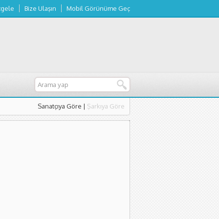
tgele
Bize Ulaşın
Mobil Görünüme Geç
Sanatçıya Göre
|
Şarkıya Göre