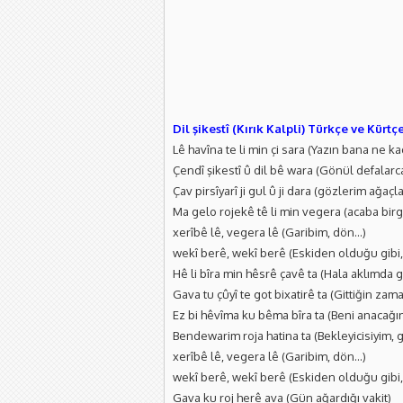
Dil şikestî (Kırık Kalpli) Türkçe ve Kürtç
Lê havîna te li min çi sara (Yazın bana ne k
Çendî şikestî û dil bê wara (Gönül defalarc
Çav pirsîyarî ji gul û ji dara (gözlerim ağaçl
Ma gelo rojekê tê li min vegera (acaba bir
xerîbê lê, vegera lê (Garibim, dön…)
wekî berê, wekî berê (Eskiden olduğu gibi,
Hê li bîra min hêsrê çavê ta (Hala aklımda g
Gava tu çûyî te got bixatirê ta (Gittiğin zam
Ez bi hêvîma ku bêma bîra ta (Beni anacağın
Bendewarim roja hatina ta (Bekleyicisiyim,
xerîbê lê, vegera lê (Garibim, dön…)
wekî berê, wekî berê (Eskiden olduğu gibi,
Gava ku roj herê ava (Gün ağardığı vakit)