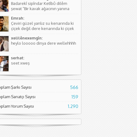
Badarekî sipîndar Ketîbû dilêm
kişinin...
şewat “Bir kavak ağacının yanına
düşmüştü, Yüreğim yangın yeri”
Emrah:
Sözlerdeki hikayede birini arıyorlar
Çeviri güzel yanlız su kenarında ki
ve aradıkları yerde bir kavak
çiçek değil dere kenarında ki çiçek
ağacının yanında yere düşmüş
diyor. Normal çiçeklerden daha
buluyorlar. Aslında Kürtçesinde de...
xelilênexemgîn:
kıymetli olduğunu söylüyor sanırım.
heylo looooo dinya dere wellehhhh
Asıl söyleyen Seyade Şame dur...
serhat:
seet xweş
oplam Şarkı Sayısı
566
oplam Sanatçı Sayısı
159
oplam Yorum Sayısı
1.290