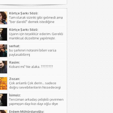
Kürtçe Şarkı Sözü:
Tam olarak sizinki gibi gelmedi ama
"ber darekî" demek istediğine
kanaat getirerek o şekilde
Kürtçe Şarkı Sözü:
düzeltmede bulundum. Teşkkürler
Uyarın için teşekkür ederim. Gerekli
mantıksal düzeltme yapılmıştır.
serhat:
bu şarkının notasini bilen varsa
paylasabilirmj
Rasim:
Kobani mi? Ne alaka. ????????
Zozan:
Çok anlamlı Çok derin... sadece
doğru sevebilenlerin hissedecegi
manalar var....
İsimsiz:
Tercüman arkadaş çelişkili çevirmen
yapmışşın dayı kızı dayı oğlu diye
birşey yoktur hala kızı dayı oğlu
Erdem Mühürdaroğlu:
vardır biraz aile yapısını öğren ( iki