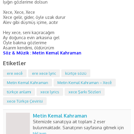
Işığın gözlerime dolsun
Xece, Xece, Xece
Xece gelir, gider, öyle uzak durur
Alev gibi düşmüş içime, acıtır
Hey xece, seni kaçıracağım
Ay doğunca evin arkasına gel
Öyle bakma gözlerime
Asarım kendimi, öldürürüm
Söz & Müzik : Metin Kemal Kahraman
Etiketler
ere xecê
ere xece lyric
kürtçe sözü
Metin Kemal Kahraman
Metin Kemal Kahraman – Xecê
türkçe anlamı
xece lyrics
xece Şarkı Sözleri
xece Türkçe Çevirisi
Metin Kemal Kahraman
Sitemizde sanatçıya ait toplam 2 eser
bulunmaktadır. Sanatçının sayfasına gitmek için
tıklayın
.