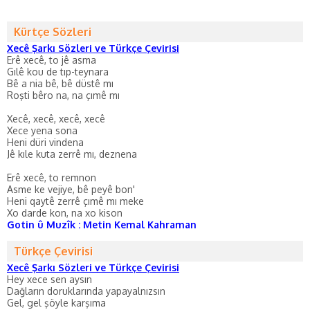
Kürtçe Sözleri
Xecê Şarkı Sözleri ve Türkçe Çevirisi
Erê xecê, to jê asma
Gılê kou de tıp-teynara
Bê a nia bê, bê düstê mı
Roşti bêro na, na çımê mı
Xecê, xecê, xecê, xecê
Xece yena sona
Heni düri vindena
Jê kıle kuta zerrê mı, deznena
Erê xecê, to remnon
Asme ke vejiye, bê peyê bon'
Heni qaytê zerrê çımê mı meke
Xo darde kon, na xo kison
Gotin û Muzîk : Metin Kemal Kahraman
Türkçe Çevirisi
Xecê Şarkı Sözleri ve Türkçe Çevirisi
Hey xece sen aysın
Dağların doruklarında yapayalnızsın
Gel, gel şöyle karşıma