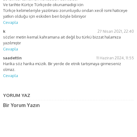
Ve tarihte Kürtçe Türkçede okunamadigi icin
Türkçe kelimeleriyle yazılması zorunluydu ondan xecê ismi haticeye
yatkın olduğu için eskiden beri böyle biliniyor
Cevapla
k
27 Nisan 2021, 22:40
sözler metin kemal kahramana ait değil bu türkü bizzat halamıza
yazılmıştır
Cevapla
saadettin
11 Haziran 2024, 11:55
Harika söz harika müzik. Bir yerde de etnik tartışmaya girmeseniz
olmaz.
Cevapla
YORUM YAZ
Bir Yorum Yazın