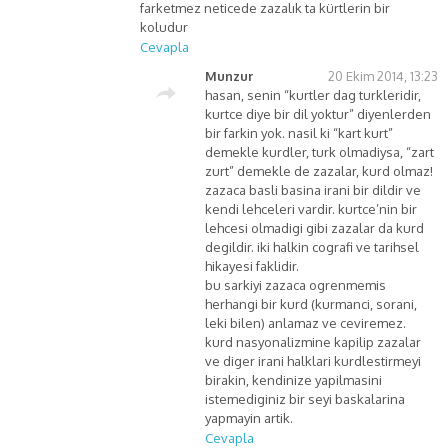
farketmez neticede zazalık ta kürtlerin bir
koludur
Cevapla
Munzur
20 Ekim 2014, 13:23
hasan, senin “kurtler dag turkleridir,
kurtce diye bir dil yoktur” diyenlerden
bir farkin yok. nasil ki “kart kurt”
demekle kurdler, turk olmadiysa, “zart
zurt” demekle de zazalar, kurd olmaz!
zazaca basli basina irani bir dildir ve
kendi lehceleri vardir. kurtce’nin bir
lehcesi olmadigi gibi zazalar da kurd
degildir. iki halkin cografi ve tarihsel
hikayesi faklidir.
bu sarkiyi zazaca ogrenmemis
herhangi bir kurd (kurmanci, sorani,
leki bilen) anlamaz ve ceviremez.
kurd nasyonalizmine kapilip zazalar
ve diger irani halklari kurdlestirmeyi
birakin, kendinize yapilmasini
istemediginiz bir seyi baskalarina
yapmayin artik.
Cevapla