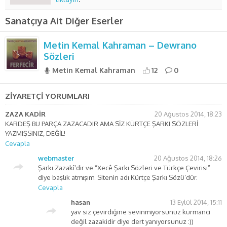
Sanatçıya Ait Diğer Eserler
Metin Kemal Kahraman – Dewrano
Sözleri
Metin Kemal Kahraman
12
0
ZİYARETÇİ YORUMLARI
ZAZA KADİR
20 Ağustos 2014, 18:23
KARDEŞ BU PARÇA ZAZACADIR AMA SİZ KÜRTÇE ŞARKI SÖZLERİ
YAZMIŞSINIZ, DEĞİL!
Cevapla
webmaster
20 Ağustos 2014, 18:26
Şarkı Zazakî’dir ve “Xecê Şarkı Sözleri ve Türkçe Çevirisi”
diye başlık atmışım. Sitenin adı Kürtçe Şarkı Sözü’dür.
Cevapla
hasan
13 Eylül 2014, 15:11
yav siz çevirdiğine sevinmiyorsunuz kurmanci
değil zazakidir diye dert yanıyorsunuz :))