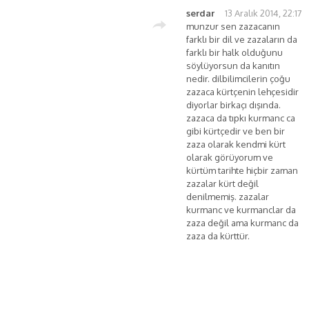
serdar
13 Aralık 2014, 22:17
munzur sen zazacanın
farklı bir dil ve zazaların da
farklı bir halk olduğunu
söylüyorsun da kanıtın
nedir. dilbilimcilerin çoğu
zazaca kürtçenin lehçesidir
diyorlar birkaçı dışında.
zazaca da tıpkı kurmanc ca
gibi kürtçedir ve ben bir
zaza olarak kendmi kürt
olarak görüyorum ve
kürtüm tarihte hiçbir zaman
zazalar kürt değil
denilmemiş. zazalar
kurmanc ve kurmanclar da
zaza değil ama kurmanc da
zaza da kürttür.