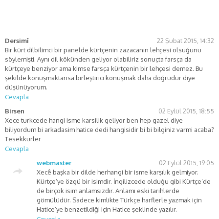
Dersimî
22 Şubat 2015, 14:32
Bir kürt dilbilimci bir panelde kürtçenin zazacanın lehçesi olsuğunu
söylemişti. Aynı dil kökünden geliyor olabiliriz sonuçta farsça da
kürtçeye benziyor ama kimse farsça kürtçenin bir lehçesi demez. Bu
şekilde konuşmaktansa birleştirici konuşmak daha doğrudur diye
düşünüyorum.
Cevapla
Birsen
02 Eylül 2015, 18:55
Xece turkcede hangi isme karsilik geliyor ben hep gazel diye
biliyordum bi arkadasim hatice dedi hangisidir bi bi bilginiz varmi acaba?
Tesekkurler
Cevapla
webmaster
02 Eylül 2015, 19:05
Xecê başka bir dilde herhangi bir isme karşılık gelmiyor.
Kürtçe’ye özgü bir isimdir. İngilizcede olduğu gibi Kürtçe’de
de birçok isim anlamsızdır. Anlamı eski tarihlerde
gömülüdür. Sadece kimlikte Türkçe harflerle yazmak için
Hatice’ye benzetildiği için Hatice şeklinde yazılır.
Cevapla