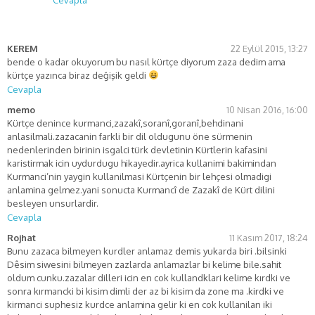
KEREM
22 Eylül 2015, 13:27
bende o kadar okuyorum bu nasıl kürtçe diyorum zaza dedim ama
kürtçe yazınca biraz değişik geldi
Cevapla
memo
10 Nisan 2016, 16:00
Kürtçe denince kurmanci,zazakî,soranî,goranî,behdinani
anlasilmali.zazacanin farkli bir dil oldugunu öne sürmenin
nedenlerinden birinin isgalci türk devletinin Kürtlerin kafasini
karistirmak icin uydurdugu hikayedir.ayrica kullanimi bakimindan
Kurmanci’nin yaygin kullanilmasi Kürtçenin bir lehçesi olmadigi
anlamina gelmez.yani sonucta Kurmancî de Zazakî de Kürt dilini
besleyen unsurlardir.
Cevapla
Rojhat
11 Kasım 2017, 18:24
Bunu zazaca bilmeyen kurdler anlamaz demis yukarda biri .bilsinki
Dêsim siwesini bilmeyen zazlarda anlamazlar bi kelime bile.sahit
oldum cunku.zazalar dilleri icin en cok kullandklari kelime kırdki ve
sonra kırmancki bi kisim dimli der az bi kisim da zone ma .kirdki ve
kirmanci suphesiz kurdce anlamina gelir ki en cok kullanilan iki