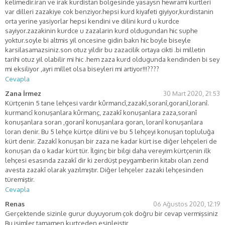
kelimedir.iran ve irak kurdistan bolgesinde yasaysn hewrami kurtleri
var dilleri zazakiye cok benziyor.hepsi kurd kiyafeti giyiyor,kurdistanin
orta yerine yasiyorlar hepsi kendini ve dilini kurd u kurdce
sayiyor.zazakinin kurdce u zazalarin kurd oldugundan hic suphe
yoktur.soyle bi altmis yil oncesine gidin bakn hic boyle biseyle
karsilasamazsiniz.son otuz yildir bu zazacilik ortaya cikti .bi milletin
tarihi otuz yil olabilir mi hic .hem zaza kurd oldugunda kendinden bi sey
mi eksiliyor ,ayri millet olsa biseyleri mi artiyor!!!????
Cevapla
Zana İrmez
30 Mart 2020, 21:53
Kürtçenin 5 tane lehçesi vardır kûrmancî,zazakî,soranî,goranî,loranî.
kurmancî konuşanlara kûrmanç, zazakî konuşanlara zaza,soranî
konuşanlara soran ,goranî konuşanlara goran, loranî konuşanlara
loran denir. Bu 5 lehçe kürtçe dilini ve bu 5 lehçeyi konuşan topluluğa
kürt denir. Zazakî konuşan bir zaza ne kadar kürt ise diğer lehçeleri de
konuşan da o kadar kürt tür. İlginç bir bilgi daha vereyim kürtçenin ilk
lehçesi esasında zazakî dir ki zerdüşt peygamberin kitabı olan zend
avesta zazakî olarak yazılmıştır. Diğer lehçeler zazaki lehçesinden
türemiştir.
Cevapla
Renas
06 Ağustos 2020, 12:19
Gerçektende sizinle gurur duyuyorum çok doğru bir cevap vermişsiniz
Bu isimler tamamen kurtceden esinleistir