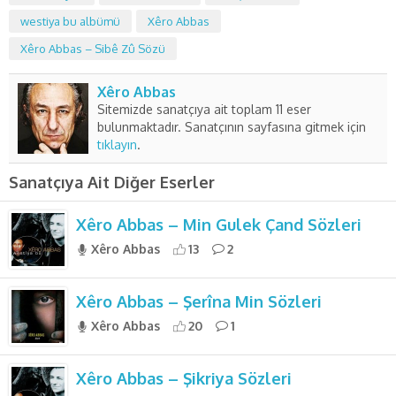
westiya bu albümü
Xêro Abbas
Xêro Abbas – Sibê Zû Sözü
Xêro Abbas
Sitemizde sanatçıya ait toplam 11 eser
bulunmaktadır. Sanatçının sayfasına gitmek için
tıklayın
.
Sanatçıya Ait Diğer Eserler
Xêro Abbas – Min Gulek Çand Sözleri
Xêro Abbas
13
2
Xêro Abbas – Şerîna Min Sözleri
Xêro Abbas
20
1
Xêro Abbas – Şikriya Sözleri