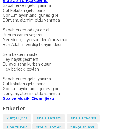
Sibê Zû Türkçe Çevirisi
Sabah erken geldi yanıma
Gül kokuları geldi bana
Gönlüm aydınlandı güneş gibi
Dünyam, alemim oldu yanımda
Sabah erken odaya geldi
Ruhum canım yeşerdi
Nereden geliyorsun dediğim zaman
Ben Allah'ın verdiği huriyim dedi
Seni beklerim siste
Hey hayat çeşmem
Bu avcı sana kurban olsun
Hey berideki ceylan
Sabah erken geldi yanıma
Gül kokuları geldi bana
Gönlüm aydınlandı güneş gibi
Dünyam, alemim oldu yanımda
Söz ve Müzik: Ciwan Şêxo
Etiketler
kürtçe lyrics
sibe zu anlamı
sibe zu çevirisi
sibe zu lyric
sibe zu sözleri
türkçe anlamı