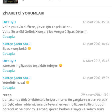
ZİYARETÇİ YORUMLARI
Urfaliyiz
17 Mart 2012, 15:34
Velle çok Güzel Stran, Çeviri için Teşekkkrler…
Velle Stranêkî Gellek Xweşe, ji bo Vergerê Spas Dikim :))
Cevapla
Kürtçe Şarkı Sözü
17 Mart 2012, 16:47
Spas xweş kekê
Cevapla
Urfaliyiz
17 Mart 2012, 18:48
İstersen ingilizcede teşekkür edeyim
Cevapla
Kürtçe Şarkı Sözü
17 Mart 2012, 19:06
Yeterlidir heval
Cevapla
recep
29 Kasım 2017, 13:21
ben aslında türk üm kürtçe bilmiyorum ama ön yargılarınızı atın ve açık
görüşlü olun robie wiliams dinleyen herkes ingilizcemi biliyor bugün
öğrendiim ne diyor muş emeği geçen herkes e saygı ve selamlarımı