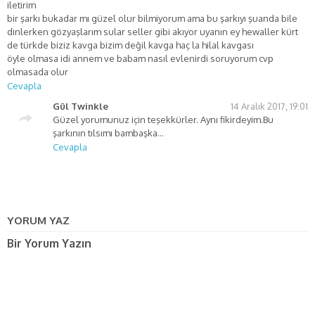
iletirim
bir şarkı bukadar mı güzel olur bilmiyorum ama bu şarkıyı şuanda bile
dinlerken gözyaşlarım sular seller gibi akıyor uyanın ey hewaller kürt
de türkde biziz kavga bizim değil kavga haç la hilal kavgası
öyle olmasa idi annem ve babam nasıl evlenirdi soruyorum cvp
olmasada olur
Cevapla
Gül Twinkle
14 Aralık 2017, 19:01
Güzel yorumunuz için teşekkürler. Aynı fikirdeyim.Bu
şarkının tılsımı bambaşka…
Cevapla
YORUM YAZ
Bir Yorum Yazın