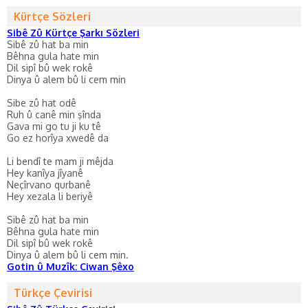
Kürtçe Sözleri
Sibê Zû Kürtçe Şarkı Sözleri
Sibê zû hat ba min
Bêhna gula hate min
Dil sipî bû wek rokê
Dinya û alem bû li cem min
Sibe zû hat odê
Ruh û canê min şînda
Gava mi go tu ji ku tê
Go ez horîya xwedê da
Li bendî te mam ji mêjda
Hey kanîya jîyanê
Neçîrvano qurbanê
Hey xezala li beriyê
Sibê zû hat ba min
Bêhna gula hate min
Dil sipî bû wek rokê
Dinya û alem bû li cem min.
Gotin û Muzîk: Ciwan Şêxo
Türkçe Çevirisi