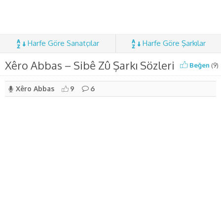
Harfe Göre Sanatçılar
Harfe Göre Şarkılar
Xêro Abbas – Sibê Zû Şarkı Sözleri
Beğen
(
9
)
Xêro Abbas
9
6