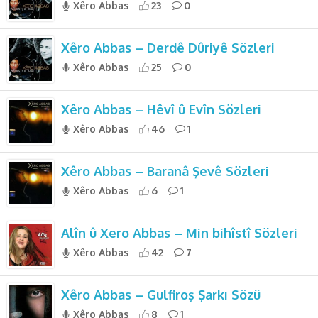
Xêro Abbas
23
0
Xêro Abbas – Derdê Dûriyê Sözleri
Xêro Abbas
25
0
Xêro Abbas – Hêvî û Evîn Sözleri
Xêro Abbas
46
1
Xêro Abbas – Baranâ Şevê Sözleri
Xêro Abbas
6
1
Alîn û Xero Abbas – Min bihîstî Sözleri
Xêro Abbas
42
7
Xêro Abbas – Gulfiroş Şarkı Sözü
Xêro Abbas
8
1