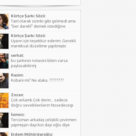
Kürtçe Şarkı Sözü:
Tam olarak sizinki gibi gelmedi ama
"ber darekî" demek istediğine
kanaat getirerek o şekilde
Kürtçe Şarkı Sözü:
düzeltmede bulundum. Teşkkürler
Uyarın için teşekkür ederim. Gerekli
mantıksal düzeltme yapılmıştır.
serhat:
bu şarkının notasini bilen varsa
paylasabilirmj
Rasim:
Kobani mi? Ne alaka. ????????
Zozan:
Çok anlamlı Çok derin... sadece
doğru sevebilenlerin hissedecegi
manalar var....
İsimsiz:
Tercüman arkadaş çelişkili çevirmen
yapmışşın dayı kızı dayı oğlu diye
birşey yoktur hala kızı dayı oğlu
Erdem Mühürdaroğlu:
vardır biraz aile yapısını öğren ( iki