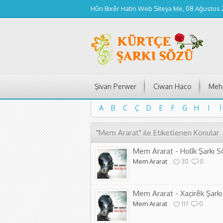
Hûn Bixêr Hatin Web Siteya Me, 08 Ağustos
Şivan Perwer
Ciwan Haco
Mehm
A
B
C
Ç
D
E
F
G
H
I
İ
A
B
C
Ç
D
E
F
G
H
I
İ
"Mem Ararat" ile Etiketlenen Konular
Mem Ararat - Holîk Şarkı Sö
Mem Ararat
30
0
Mem Ararat - Xaçirêk Şarkı
Mem Ararat
117
0