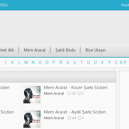
 2026
Ras
et Atlı
Mem Ararat
Şahê Bedo
Bize Ulaşın
J
K
L
M
N
O
Ö
P
R
S
Ş
T
U
Ü
V
Y
Z
0-9
J
K
L
M
N
O
Ö
P
R
S
Ş
T
U
Ü
V
Y
Z
0-9
zleri
Mem Ararat - Koçer Şarkı Sözleri
Mem Ararat
25
1
 Sözleri
Mem Ararat - Aydil Şarkı Sözleri
Mem Ararat
44
1