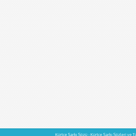
Kürtçe Şarkı Sözü - Kürtçe Şarkı Sözleri ve T