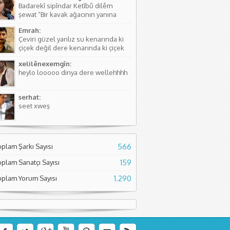
Badarekî sipîndar Ketîbû dilêm
kişinin...
şewat “Bir kavak ağacının yanına
düşmüştü, Yüreğim yangın yeri”
Emrah:
Sözlerdeki hikayede birini arıyorlar
Çeviri güzel yanlız su kenarında ki
ve aradıkları yerde bir kavak
çiçek değil dere kenarında ki çiçek
ağacının yanında yere düşmüş
diyor. Normal çiçeklerden daha
buluyorlar. Aslında Kürtçesinde de...
xelilênexemgîn:
kıymetli olduğunu söylüyor sanırım.
heylo looooo dinya dere wellehhhh
Asıl söyleyen Seyade Şame dur...
serhat:
seet xweş
oplam Şarkı Sayısı
566
oplam Sanatçı Sayısı
159
oplam Yorum Sayısı
1.290