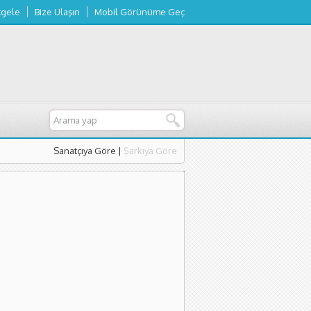
tgele
Bize Ulaşın
Mobil Görünüme Geç
Sanatçıya Göre
|
Şarkıya Göre