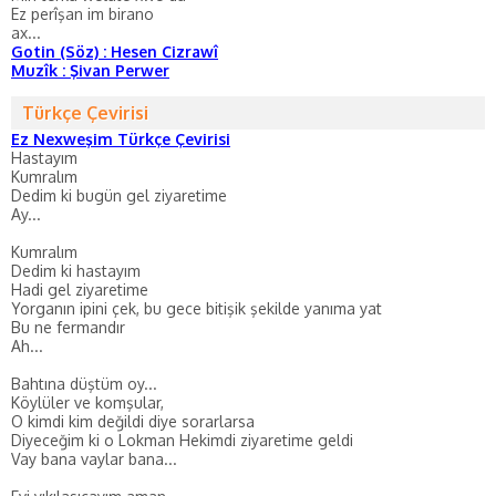
Ez perîşan im birano
ax...
Gotin (Söz) : Hesen Cizrawî
Muzîk : Şivan Perwer
Türkçe Çevirisi
Ez Nexweşim Türkçe Çevirisi
Hastayım
Kumralım
Dedim ki bugün gel ziyaretime
Ay...
Kumralım
Dedim ki hastayım
Hadi gel ziyaretime
Yorganın ipini çek, bu gece bitişik şekilde yanıma yat
Bu ne fermandır
Ah...
Bahtına düştüm oy...
Köylüler ve komşular,
O kimdi kim değildi diye sorarlarsa
Diyeceğim ki o Lokman Hekimdi ziyaretime geldi
Vay bana vaylar bana...