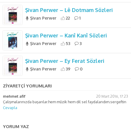
Şivan Perwer – Lê Dotmam Sözleri
Şivan Perwer
22
1
Şivan Perwer – Kanî Kanî Sözleri
Şivan Perwer
53
3
Şivan Perwer – Ey Ferat Sözleri
Şivan Perwer
39
0
ZİYARETÇİ YORUMLARI
mehmet afif
20 Mart 2016, 17:23
Çalişmalarınızda başarılar.hem mūzik hem dil sel faydalandım.sergeftin
Cevapla
YORUM YAZ