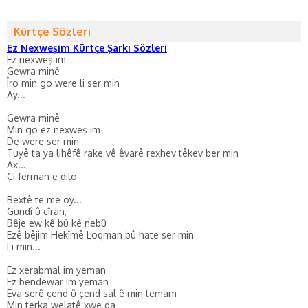
Kürtçe Sözleri
Ez Nexweşim Kürtçe Şarkı Sözleri
Ez nexweş im
Gewra minê
Îro min go were li ser min
Ay...
Gewra minê
Min go ez nexweş im
De were ser min
Tuyê ta ya lihêfê rake vê êvarê rexhev têkev ber min
Ax...
Çi ferman e dilo
Bextê te me oy...
Gundî û cîran,
Bêje ew kê bû kê nebû
Ezê bêjim Hekîmê Loqman bû hate ser min
Li min...
Ez xerabmal im yeman
Ez bendewar im yeman
Eva serê çend û çend sal ê min temam
Min terka welatê xwe da