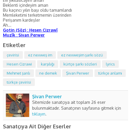
Evi yıkılasıcayım aman
Beklenti içindeyim aman
Bu kaçıncı yılın başı oldu tamamlandı
Memleketimi terketmemin üzerinden
Perişanım kardeşler
Ah...
Gotin (Söz) : Hesen Cizrawî
Muzîk : Şivan Perwer
Etiketler
çevirisi
ez nexweş im
ez nexweşim şarkı sözü
Hesen Cizrawi
karşılığı
kürtçe şarkı sözleri
lyrics
Mehmet şanlı
ne demek
Şivan Perwer
türkçe anlamı
türkçe çevirisi
Şivan Perwer
Sitemizde sanatçıya ait toplam 26 eser
bulunmaktadır. Sanatçının sayfasına gitmek için
tıklayın
.
Sanatçıya Ait Diğer Eserler