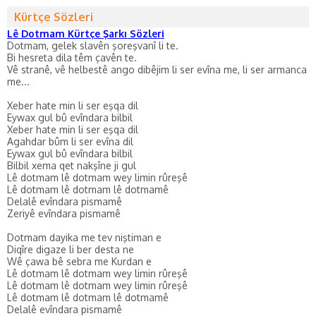
Kürtçe Sözleri
Lê Dotmam Kürtçe Şarkı Sözleri
Dotmam, gelek slavên şoreşvanî li te.
Bi hesreta dila têm çavên te.
Vê stranê, vê helbestê ango dibêjim li ser evîna me, li ser armanca
me...
Xeber hate min li ser eşqa dil
Eywax gul bû evîndara bilbil
Xeber hate min li ser eşqa dil
Agahdar bûm li ser evîna dil
Eywax gul bû evîndara bilbil
Bilbil xema qet nakşîne ji gul
Lê dotmam lê dotmam wey limin rûreşê
Lê dotmam lê dotmam lê dotmamê
Delalê evîndara pismamê
Zeriyê evîndara pismamê
Dotmam dayika me tev niştiman e
Diqîre digaze li ber desta ne
Wê çawa bê sebra me Kurdan e
Lê dotmam lê dotmam wey limin rûreşê
Lê dotmam lê dotmam wey limin rûreşê
Lê dotmam lê dotmam lê dotmamê
Delalê evîndara pismamê