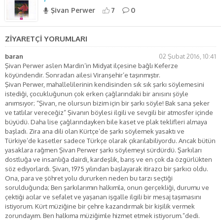
Şivan Perwer
7
0
ZİYARETÇİ YORUMLARI
baran
02 Şubat 2016, 10:41
Şivan Perwer aslen Mardin’in Midyat ilçesine bağlı Keferze
köyündendir. Sonradan ailesi Viranşehir’e taşınmıştır.
Şivan Perwer, mahallelilerinin kendisinden sık sık şarkı söylemesini
istediği, çocukluğunun çok erken çağlarındaki bir anısını şöyle
anımsıyor; “Şivan, ne olursun bizim için bir şarkı söyle! Bak sana şeker
ve tatlılar vereceğiz” Şivanın böylesi ilgili ve sevgili bir atmosfer içinde
büyüdü. Daha lise çağlarındayken bile kaset ve plak teklifleri almaya
başladı. Zira ana dili olan Kürtçe’de şarkı söylemek yasaktı ve
Türkiye’de kasetler sadece Türkçe olarak çıkarılabiliyordu. Ancak bütün
yasaklara rağmen Şivan Perwer şarkı söylemeyi sürdürdü. Şarkıları
dostluğa ve insanlığa dairdi, kardeşlik, barış ve en çok da özgürlükten
söz ediyorlardı. Şivan, 1975 yılından başlayarak itirazcı bir şarkıcı oldu.
Ona, para ve şöhret yolu dururken neden bu tarzı seçtiği
sorulduğunda; Ben şarkılarımın halkımla, onun gerçekliği, durumu ve
çektiği acılar ve sefalet ve yaşanan işgalle ilgili bir mesaj taşımasını
istiyorum. Kürt müziğine bir çehre kazandırmak bir kişilik vermek
zorundayım. Ben halkıma müziğimle hizmet etmek istiyorum.”dedi.