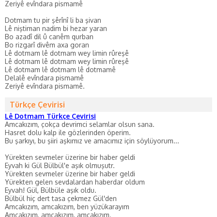
Zeriyê evîndara pismamê
Dotmam tu pir şêrînî li ba şivan
Lê niştiman nadim bi hezar yaran
Bo azadî dil û canêm qurban
Bo rizgarî divêm axa goran
Lê dotmam lê dotmam wey limin rûreşê
Lê dotmam lê dotmam wey limin rûreşê
Lê dotmam lê dotmam lê dotmamê
Delalê evîndara pismamê
Zeriyê evîndara pismamê.
Türkçe Çevirisi
Lê Dotmam Türkçe Çevirisi
Amcakızım, çokça devrimci selamlar olsun sana.
Hasret dolu kalp ile gözlerinden öperim.
Bu şarkıyı, bu şiiri aşkımız ve amacımız için söylüyorum...
Yürekten sevmeler üzerine bir haber geldi
Eyvah ki Gül Bülbül'e aşık olmuşutr.
Yürekten sevmeler üzerine bir haber geldi
Yürekten gelen sevdalardan haberdar oldum
Eyvah! Gül, Bülbüle aşık oldu.
Bülbül hiç dert tasa çekmez Gül'den
Amcakızım, amcakızım, ben yüzükarayım
Amcakızım, amcakızım, amcakızım.