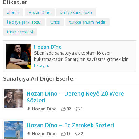
Etiketler
albüm
Hozan Dîno
kürtçe şarkı sözü
le daye şarkı sözü
lyrics
türkçe anlamı nedir
türkçe çevirisi
Hozan Dîno
Sitemizde sanatçıya ait toplam 16 eser
bulunmaktadır. Sanatçının sayfasına gitmek için
tıklayın
.
Sanatçıya Ait Diğer Eserler
Hozan Dino – Dereng Neyê Zû Were
Sözleri
Hozan Dîno
32
1
Hozan Dîno – Ez Zarokek Sözleri
Hozan Dîno
17
2