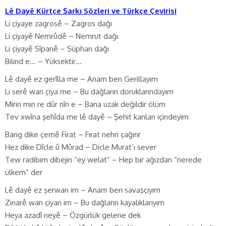
Lê Dayê Kürtçe Şarkı Sözleri ve Türkçe Çevirisi
Li çiyaye zagrosê – Zagros dağı
Li çiyayê Nemrûdê – Nemrut dağı
Li çiyayê Sîpanê – Süphan dağı
Bilind e… – Yüksektir…
Lê dayê ez gerîlla me – Anam ben Gerillayım
Li serê wan çiya me – Bu dağların doruklarındayım
Mirin min re dûr nîn e – Bana uzak değildir ölüm
Tev xwîna şehîda me lê dayê – Şehit kanları içindeyim
Bang dike çemê Firat – Fırat nehri çağırır
Hez dike Dîcle û Mûrad – Dicle Murat’ı sever
Tew radibim dibejin “ey welat” – Hep bir ağızdan “nerede
ülkem” der
Lê dayê ez şerwan im – Anam ben savaşçıyım
Zinarê wan çiyan im – Bu dağların kayalıklarıyım
Heya azadî neyê – Özgürlük gelene dek