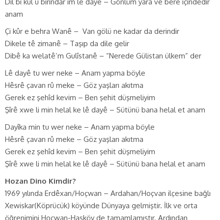
Dil bi kul û birîndar im lê dayê – Gönlüm yara ve bere içindedir
anam
Çi kûr e behra Wanê – Van gölü ne kadar da derindir
Dikele tê zimanê – Taşıp da dile gelir
Dibê ka welatê’m Gulîstanê – “Nerede Gülistan ülkem” der
Lê dayê tu wer neke – Anam yapma böyle
Hêsrê çavan rû meke – Göz yaşları akıtma
Gerek ez şehîd kevim – Ben şehit düşmeliyim
Şîrê xwe li min helal ke lê dayê – Sütünü bana helal et anam
Dayîka min tu wer neke – Anam yapma böyle
Hêsrê çavan rû meke – Göz yaşları akıtma
Gerek ez şehîd kevim – Ben şehit düşmeliyim
Şîrê xwe li min helal ke lê dayê – Sütünü bana helal et anam
Hozan Dino Kimdir?
1969 yılında Erdêxan/Hoçwan – Ardahan/Hoçvan ilçesine bağlı
Xewiskar(Köprücük) köyünde Dünyaya gelmiştir. İlk ve orta
öğrenimini Hoçwan-Hasköy de tamamlamıştır. Ardından