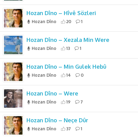
Hozan Dîno – Hîvê Sözleri
Hozan Dîno
20
1
Hozan Dîno – Xezala Min Were
Hozan Dîno
13
1
Hozan Dîno – Min Gulek Hebû
Hozan Dîno
14
0
Hozan Dîno – Were
Hozan Dîno
19
7
Hozan Dîno – Neçe Dûr
Hozan Dîno
37
1