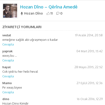
Hozan Dîno – Qêrîna Amedê
Hozan Dîno
11
0
ZİYARETÇİ YORUMLARI
vedat
19 Aralık 2014, 20:58
emeğine sağlık abi uğraşmışsın o kadar
Cevapla
yaprak
04 Mart 2015, 15:42
wxeş bu …
Cevapla
hayal
28 Mayıs 2015, 22:52
Cok iyidi tu her hebi heval
Cevapla
Mamo
27 Eylül 2015, 12:36
Pır xwaş biyee
Cevapla
dino
16 Ocak 2016, 12:29
Hozan Dino Kimdir