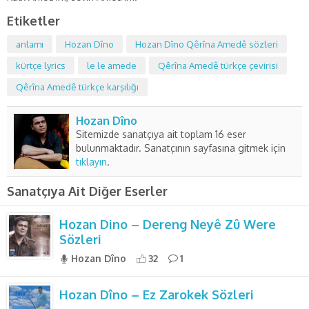
Etiketler
anlamı
Hozan Dîno
Hozan Dîno Qêrîna Amedê sözleri
kürtçe lyrics
le le amede
Qêrîna Amedê türkçe çevirisi
Qêrîna Amedê türkçe karşılığı
Hozan Dîno
Sitemizde sanatçıya ait toplam 16 eser
bulunmaktadır. Sanatçının sayfasına gitmek için
tıklayın
.
Sanatçıya Ait Diğer Eserler
Hozan Dino – Dereng Neyê Zû Were
Sözleri
Hozan Dîno
32
1
Hozan Dîno – Ez Zarokek Sözleri