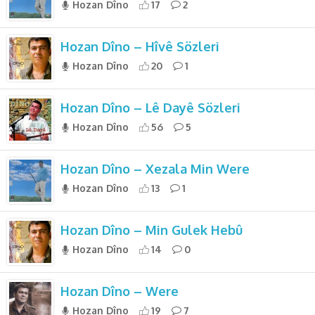
Hozan Dîno
17
2
Hozan Dîno – Hîvê Sözleri
Hozan Dîno
20
1
Hozan Dîno – Lê Dayê Sözleri
Hozan Dîno
56
5
Hozan Dîno – Xezala Min Were
Hozan Dîno
13
1
Hozan Dîno – Min Gulek Hebû
Hozan Dîno
14
0
Hozan Dîno – Were
Hozan Dîno
19
7