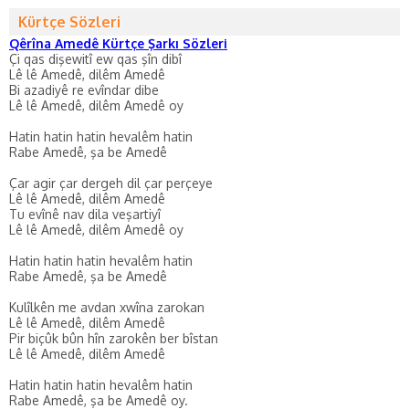
Kürtçe Sözleri
Qêrîna Amedê Kürtçe Şarkı Sözleri
Çi qas dişewitî ew qas şîn dibî
Lê lê Amedê, dilêm Amedê
Bi azadiyê re evîndar dibe
Lê lê Amedê, dilêm Amedê oy
Hatin hatin hatin hevalêm hatin
Rabe Amedê, şa be Amedê
Çar agir çar dergeh dil çar perçeye
Lê lê Amedê, dilêm Amedê
Tu evînê nav dila veşartiyî
Lê lê Amedê, dilêm Amedê oy
Hatin hatin hatin hevalêm hatin
Rabe Amedê, şa be Amedê
Kulîlkên me avdan xwîna zarokan
Lê lê Amedê, dilêm Amedê
Pir biçûk bûn hîn zarokên ber bîstan
Lê lê Amedê, dilêm Amedê
Hatin hatin hatin hevalêm hatin
Rabe Amedê, şa be Amedê oy.