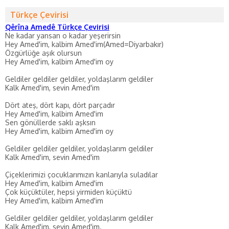
Türkçe Çevirisi
Qêrîna Amedê Türkçe Çevirisi
Ne kadar yansan o kadar yeşerirsin
Hey Amed'im, kalbim Amed'im(Amed=Diyarbakır)
Özgürlüğe aşık olursun
Hey Amed'im, kalbim Amed'im oy
Geldiler geldiler geldiler, yoldaşlarım geldiler
Kalk Amed'im, sevin Amed'im
Dört ateş, dört kapı, dört parçadır
Hey Amed'im, kalbim Amed'im
Sen gönüllerde saklı aşksın
Hey Amed'im, kalbim Amed'im oy
Geldiler geldiler geldiler, yoldaşlarım geldiler
Kalk Amed'im, sevin Amed'im
Çiçeklerimizi çocuklarımızın kanlarıyla suladılar
Hey Amed'im, kalbim Amed'im
Çok küçüktüler, hepsi yirmiden küçüktü
Hey Amed'im, kalbim Amed'im
Geldiler geldiler geldiler, yoldaşlarım geldiler
Kalk Amed'im, sevin Amed'im.