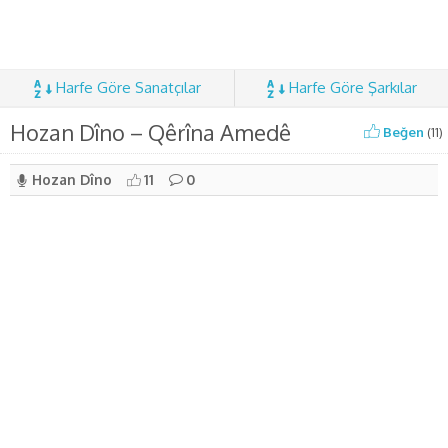
Harfe Göre Sanatçılar
Harfe Göre Şarkılar
Hozan Dîno – Qêrîna Amedê
Beğen
(
11
)
Hozan Dîno
11
0