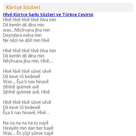
Kürtçe Sözleri
Hîvê Kürtçe Şarkı Sözleri ve Türkçe Çevirisi
Hîvê hîvê hîvê hîvê hîva min
Dil kemîn dil dîna min
wax...Nêçîrvana jîna min
Deyndara evîna min
Ne nêzi ne dûrî min hîvê
Hîvê hîvê hîvê hîvê hîva min
Dil kemîn dil dîna min
Nêçîrvana jîna min, Hîvê...
Hîvê hîvê hîvê sûret sêvê
Dil kevir rû bedewê
Wax... Êşa li nav hinavê
Şêrînê gulmek avê
Şêrînê gulmek avê, Hîvê
Hîvê hîvê hîvê sûret sêvê
Dil kevir rû bedewê
Êşa li nav hinavê, Hîvê...
Na na na na na tu nayê
Heviyên min dan ber bayê
Wax... Ên çûyî şûnve nayê