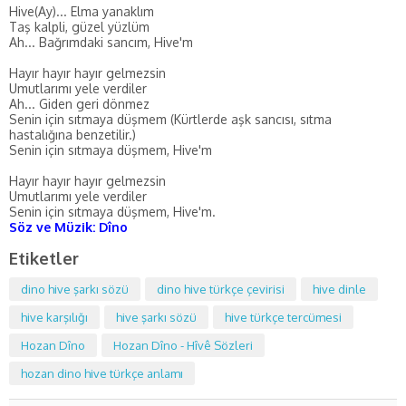
Hive(Ay)... Elma yanaklım
Taş kalpli, güzel yüzlüm
Ah... Bağrımdaki sancım, Hive'm
Hayır hayır hayır gelmezsin
Umutlarımı yele verdiler
Ah... Giden geri dönmez
Senin için sıtmaya düşmem (Kürtlerde aşk sancısı, sıtma
hastalığına benzetilir.)
Senin için sıtmaya düşmem, Hive'm
Hayır hayır hayır gelmezsin
Umutlarımı yele verdiler
Senin için sıtmaya düşmem, Hive'm.
Söz ve Müzik: Dîno
Etiketler
dino hive şarkı sözü
dino hive türkçe çevirisi
hive dinle
hive karşılığı
hive şarkı sözü
hive türkçe tercümesi
Hozan Dîno
Hozan Dîno - Hîvê Sözleri
hozan dino hive türkçe anlamı