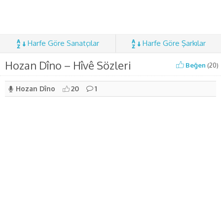
Harfe Göre Sanatçılar
Harfe Göre Şarkılar
Hozan Dîno – Hîvê Sözleri
Beğen
(
20
)
Hozan Dîno
20
1