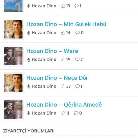
Hozan Dîno
13
1
Hozan Dîno – Min Gulek Hebû
Hozan Dîno
14
0
Hozan Dîno – Were
Hozan Dîno
19
7
Hozan Dîno – Neçe Dûr
Hozan Dîno
37
1
Hozan Dîno – Qêrîna Amedê
Hozan Dîno
11
0
ZİYARETÇİ YORUMLARI