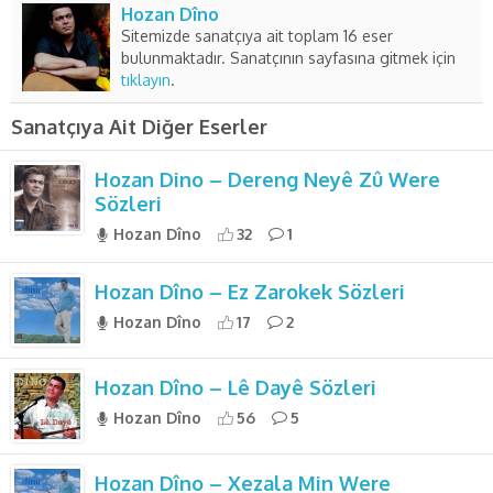
Hozan Dîno
Sitemizde sanatçıya ait toplam 16 eser
bulunmaktadır. Sanatçının sayfasına gitmek için
tıklayın
.
Sanatçıya Ait Diğer Eserler
Hozan Dino – Dereng Neyê Zû Were
Sözleri
Hozan Dîno
32
1
Hozan Dîno – Ez Zarokek Sözleri
Hozan Dîno
17
2
Hozan Dîno – Lê Dayê Sözleri
Hozan Dîno
56
5
Hozan Dîno – Xezala Min Were