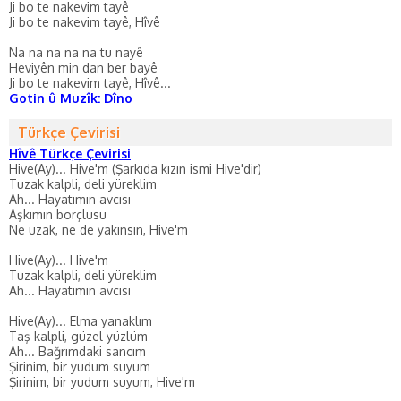
Ji bo te nakevim tayê
Ji bo te nakevim tayê, Hîvê
Na na na na na tu nayê
Heviyên min dan ber bayê
Ji bo te nakevim tayê, Hîvê...
Gotin û Muzîk: Dîno
Türkçe Çevirisi
Hîvê Türkçe Çevirisi
Hive(Ay)... Hive'm (Şarkıda kızın ismi Hive'dir)
Tuzak kalpli, deli yüreklim
Ah... Hayatımın avcısı
Aşkımın borçlusu
Ne uzak, ne de yakınsın, Hive'm
Hive(Ay)... Hive'm
Tuzak kalpli, deli yüreklim
Ah... Hayatımın avcısı
Hive(Ay)... Elma yanaklım
Taş kalpli, güzel yüzlüm
Ah... Bağrımdaki sancım
Şirinim, bir yudum suyum
Şirinim, bir yudum suyum, Hive'm