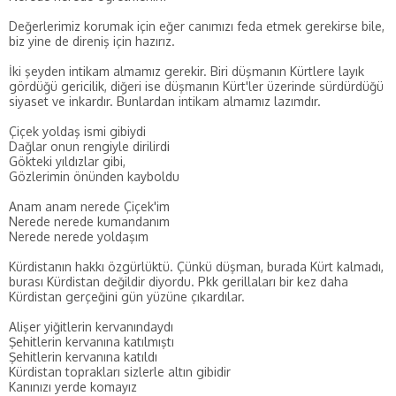
Değerlerimiz korumak için eğer canımızı feda etmek gerekirse bile,
biz yine de direniş için hazırız.
İki şeyden intikam almamız gerekir. Biri düşmanın Kürtlere layık
gördüğü gericilik, diğeri ise düşmanın Kürt'ler üzerinde sürdürdüğü
siyaset ve inkardır. Bunlardan intikam almamız lazımdır.
Çiçek yoldaş ismi gibiydi
Dağlar onun rengiyle dirilirdi
Gökteki yıldızlar gibi,
Gözlerimin önünden kayboldu
Anam anam nerede Çiçek'im
Nerede nerede kumandanım
Nerede nerede yoldaşım
Kürdistanın hakkı özgürlüktü. Çünkü düşman, burada Kürt kalmadı,
burası Kürdistan değildir diyordu. Pkk gerillaları bir kez daha
Kürdistan gerçeğini gün yüzüne çıkardılar.
Alişer yiğitlerin kervanındaydı
Şehitlerin kervanına katılmıştı
Şehitlerin kervanına katıldı
Kürdistan toprakları sizlerle altın gibidir
Kanınızı yerde komayız