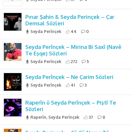
Pınar Şahin & Seyda Perinçek – Çar
Demsal Sözleri
Seyda Perînçek
44
0
Seyda Perînçek – Mirina Bi Saxî (Navê
Te Eşqe) Sözleri
Seyda Perînçek
272
5
Seyda Perînçek – Ne Çarim Sözleri
Seyda Perînçek
41
3
Raperîn û Seyda Perînçek – Piştî Te
Sözleri
Raperîn, Seyda Perînçek
37
8