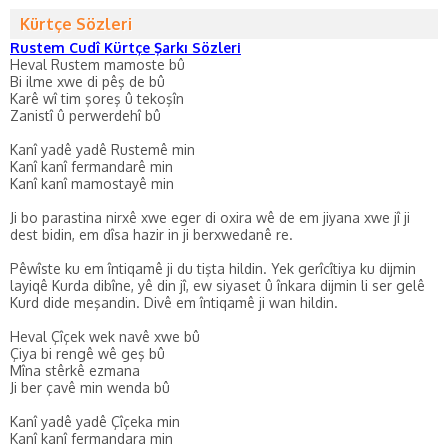
Kürtçe Sözleri
Rustem Cudî Kürtçe Şarkı Sözleri
Heval Rustem mamoste bû
Bi ilme xwe di pêş de bû
Karê wî tim şoreş û tekoşîn
Zanistî û perwerdehî bû
Kanî yadê yadê Rustemê min
Kanî kanî fermandarê min
Kanî kanî mamostayê min
Ji bo parastina nirxê xwe eger di oxira wê de em jiyana xwe jî ji
dest bidin, em dîsa hazir in ji berxwedanê re.
Pêwîste ku em întiqamê ji du tişta hildin. Yek gerîcîtiya ku dijmin
layiqê Kurda dibîne, yê din jî, ew siyaset û înkara dijmin li ser gelê
Kurd dide meşandin. Divê em întiqamê ji wan hildin.
Heval Çîçek wek navê xwe bû
Çiya bi rengê wê geş bû
Mîna stêrkê ezmana
Ji ber çavê min wenda bû
Kanî yadê yadê Çîçeka min
Kanî kanî fermandara min