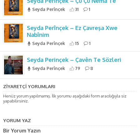
Seyda Perinçek – Çû Çû Nema Tê
Seyda Perînçek
31
1
Seyda Perînçek – Ez Çavreşa Xwe
Nabînim
Seyda Perînçek
15
1
Seyda Perinçek – Çavên Te Sözleri
Seyda Perînçek
79
8
ZİYARETÇİ YORUMLARI
Henüz yorum yapılmamış. İlk yorumu aşağıdaki form aracılığıyla siz
yapabilirsiniz.
YORUM YAZ
Bir Yorum Yazın