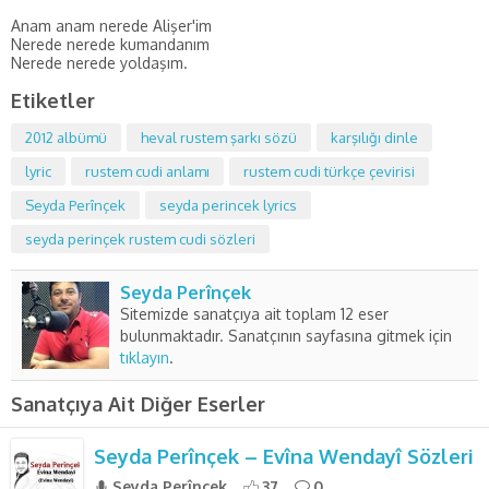
Anam anam nerede Alişer'im
Nerede nerede kumandanım
Nerede nerede yoldaşım.
Etiketler
2012 albümü
heval rustem şarkı sözü
karşılığı dinle
lyric
rustem cudi anlamı
rustem cudi türkçe çevirisi
Seyda Perînçek
seyda perincek lyrics
seyda perinçek rustem cudi sözleri
Seyda Perînçek
Sitemizde sanatçıya ait toplam 12 eser
bulunmaktadır. Sanatçının sayfasına gitmek için
tıklayın
.
Sanatçıya Ait Diğer Eserler
Seyda Perînçek – Evîna Wendayî Sözleri
Seyda Perînçek
37
0