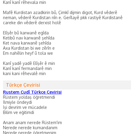
Kanî kanî rêhevala min
Mafê Kurdistan azadkirin bû, Çimkî dijmin digot, Kurd vêderê
neman, vêderê Kurdistan nîn e. Gerîlayê pkk rastiyê Kurdistanê
careke din vêderê derxist holê
Elîşêr bû karwanê egîda
Ketibû nav karwanê şehîda
Ket nava karwanê şehîda
Axa Kurdistan bi we zêrîn e
Em nahêlin heyf û tola we
Kanî yadê yadê Elîşêr ê min
Kanî kanî fermandarê min
kani kani rêhevalê min
Türkçe Çevirisi
Rustem Cudî Türkçe Çevirisi
Rüstem yoldaş öğretmendi
İlmiyle öndeydi
İşi devrim ve mücadele
Bilim ve eğitimdi
Anam anam nerede Rüstem'im
Nerede nerede kumandanım
Nerede nerede öğretmenim