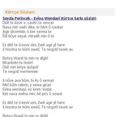
Kürtçe Sözleri
Seyda Perînçek - Evîna Wendayî Kürtçe Şarkı sözleri
Dilê te kevir e, çavên te xençer
Nava min xwîn dike, bi hilm û navber
Agir dicemide, li ber serma te
Êdî bûye xeyal, miradê min û te
Ez dilê te li kevir xim, Ewê agir jê here
Ji hisreta te bûm xwelî, Te negotî tasek av
Behra Wanê bi min re dîgîrî
Bîranînên te histirî
Dilê min kiriye qulqulî
Te negotî merhemek
Ji nûve ava bûm, bi êş û xeman
Mirî bûm rakirin, ji xewa giran
Evîna wendayî, ez kirim 'evdal
Ket nava xwîna min, bê pirs û sewal
Ez dilê te li kevir xim, Ewê agir jê here
Ji hisreta te bûm xwelî, Te negotî tasek av
Behra Wanê bi min re dîgîrî