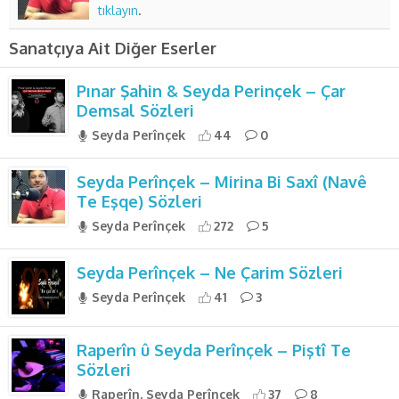
tıklayın
.
Sanatçıya Ait Diğer Eserler
Pınar Şahin & Seyda Perinçek – Çar
Demsal Sözleri
Seyda Perînçek
44
0
Seyda Perînçek – Mirina Bi Saxî (Navê
Te Eşqe) Sözleri
Seyda Perînçek
272
5
Seyda Perînçek – Ne Çarim Sözleri
Seyda Perînçek
41
3
Raperîn û Seyda Perînçek – Piştî Te
Sözleri
Raperîn, Seyda Perînçek
37
8