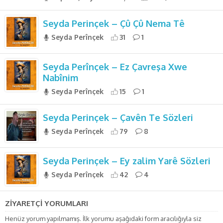
Seyda Perinçek – Çû Çû Nema Tê
Seyda Perînçek
31
1
Seyda Perînçek – Ez Çavreşa Xwe
Nabînim
Seyda Perînçek
15
1
Seyda Perinçek – Çavên Te Sözleri
Seyda Perînçek
79
8
Seyda Perinçek – Ey zalim Yarê Sözleri
Seyda Perînçek
42
4
ZİYARETÇİ YORUMLARI
Henüz yorum yapılmamış. İlk yorumu aşağıdaki form aracılığıyla siz