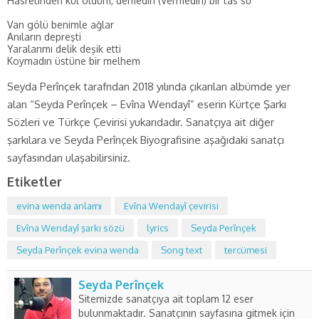
Hasretinden kül oldum, demedin (Vermedin) bir tas su
Van gölü benimle ağlar
Anıların depreşti
Yaralarımı delik deşik etti
Koymadın üstüne bir melhem
Seyda Perînçek tarafndan 2018 yılında çıkarılan albümde yer
alan “Seyda Perînçek – Evîna Wendayî” eserin Kürtçe Şarkı
Sözleri ve Türkçe Çevirisi yukarıdadır. Sanatçıya ait diğer
şarkılara ve Seyda Perînçek Biyografisine aşağıdaki sanatçı
sayfasından ulaşabilirsiniz.
Etiketler
evina wenda anlamı
Evîna Wendayî çevirisi
Evîna Wendayî şarkı sözü
lyrics
Seyda Perînçek
Seyda Perînçek evina wenda
Song text
tercümesi
Seyda Perînçek
Sitemizde sanatçıya ait toplam 12 eser
bulunmaktadır. Sanatçının sayfasına gitmek için