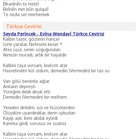
Bîranînên te histirî
Birînên min bûn qulqulî
Te neda ser merhemek
Türkçe Çevirisi
Seyda Perînçek - Evîna Wendayî Türkçe Çevirisi
Kalbin taştır, gözlerin hançer
İçimi yaralar, Nefesimi keser *
Ateş üşür, senin soğuğundan
İkimizin muradı, artık bir hayaldir
Kalbini taşa vursam, kıvılcım atar
Hasretinden kül oldum, demedin (Vermedin) bir tas su
Van gölü benimle ağlar
Anıların depreşti
Yüreğimi delik deşik etti
Demedin (Vermedin) bir melhem
Yeniden dirildim, sızı ve hüzünlerden
Ölüydüm uyandırdılar, derin uykudan
Kayıp aşk, beni abdal eyledi
Kanıma girdi, sorusuz ve sualsiz
Kalbini taşa vursam, kıvılcım atar