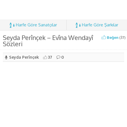
Harfe Göre Sanatçılar
Harfe Göre Şarkılar
Seyda Perînçek – Evîna Wendayî
Beğen
(
37
)
Sözleri
Seyda Perînçek
37
0