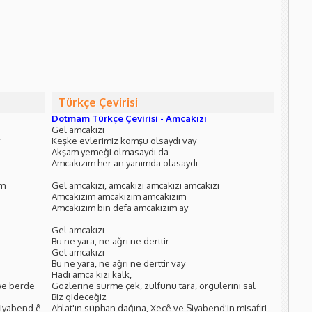
Türkçe Çevirisi
Dotmam Türkçe Çevirisi - Amcakızı
Gel amcakızı
Keşke evlerimiz komşu olsaydı vay
Akşam yemeği olmasaydı da
Amcakızım her an yanımda olasaydı
am
Gel amcakızı, amcakızı amcakızı amcakızı
Amcakızım amcakızım amcakızım
Amcakızım bin defa amcakızım ay
Gel amcakızı
Bu ne yara, ne ağrı ne derttir
Gel amcakızı
Bu ne yara, ne ağrı ne derttir vay
Hadi amca kızı kalk,
xwe berde
Gözlerine sürme çek, zülfünü tara, örgülerini sal
Biz gideceğiz
Siyabend ê
Ahlat'ın süphan dağına, Xecê ve Siyabend'in misafiri