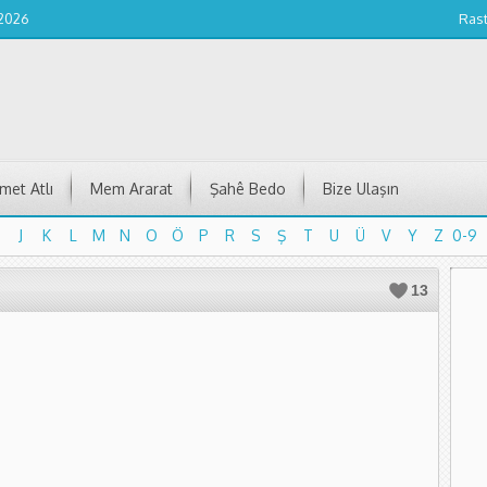
 2026
Ras
et Atlı
Mem Ararat
Şahê Bedo
Bize Ulaşın
J
K
L
M
N
O
Ö
P
R
S
Ş
T
U
Ü
V
Y
Z
0-9
J
K
L
M
N
O
Ö
P
R
S
Ş
T
U
Ü
V
Y
Z
0-9
13