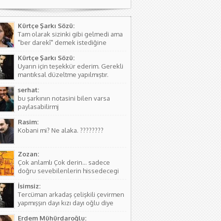
Kürtçe Şarkı Sözü:
Tam olarak sizinki gibi gelmedi ama
"ber darekî" demek istediğine
kanaat getirerek o şekilde
Kürtçe Şarkı Sözü:
düzeltmede bulundum. Teşkkürler
Uyarın için teşekkür ederim. Gerekli
mantıksal düzeltme yapılmıştır.
serhat:
bu şarkının notasini bilen varsa
paylasabilirmj
Rasim:
Kobani mi? Ne alaka. ????????
Zozan:
Çok anlamlı Çok derin... sadece
doğru sevebilenlerin hissedecegi
manalar var....
İsimsiz:
Tercüman arkadaş çelişkili çevirmen
yapmışşın dayı kızı dayı oğlu diye
birşey yoktur hala kızı dayı oğlu
Erdem Mühürdaroğlu:
vardır biraz aile yapısını öğren ( iki