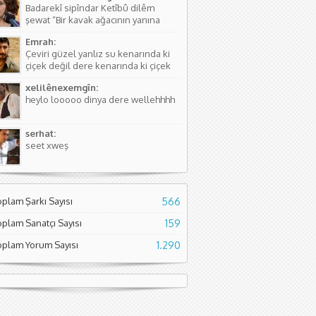
Badarekî sipîndar Ketîbû dilêm
kişinin...
şewat “Bir kavak ağacının yanına
düşmüştü, Yüreğim yangın yeri”
Emrah:
Sözlerdeki hikayede birini arıyorlar
Çeviri güzel yanlız su kenarında ki
ve aradıkları yerde bir kavak
çiçek değil dere kenarında ki çiçek
ağacının yanında yere düşmüş
diyor. Normal çiçeklerden daha
buluyorlar. Aslında Kürtçesinde de...
xelilênexemgîn:
kıymetli olduğunu söylüyor sanırım.
heylo looooo dinya dere wellehhhh
Asıl söyleyen Seyade Şame dur...
serhat:
seet xweş
oplam Şarkı Sayısı
566
oplam Sanatçı Sayısı
159
oplam Yorum Sayısı
1.290