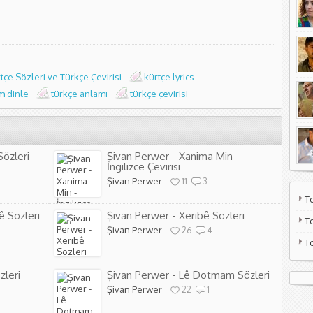
çe Sözleri ve Türkçe Çevirisi
kürtçe lyrics
m dinle
türkçe anlamı
türkçe çevirisi
özleri
Şivan Perwer - Xanima Min -
İngilizce Çevirisi
Şivan Perwer
11
3
T
ê Sözleri
Şivan Perwer - Xeribê Sözleri
T
Şivan Perwer
26
4
T
zleri
Şivan Perwer - Lê Dotmam Sözleri
Şivan Perwer
22
1