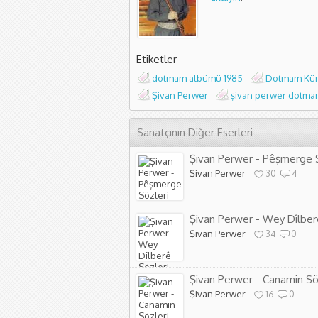
Etiketler
dotmam albümü 1985
Dotmam Kürt
Şivan Perwer
şivan perwer dotma
Sanatçının Diğer Eserleri
Şivan Perwer - Pêşmerge S
Şivan Perwer
30
4
Şivan Perwer - Wey Dîlber
Şivan Perwer
34
0
Şivan Perwer - Canamin Sö
Şivan Perwer
16
0