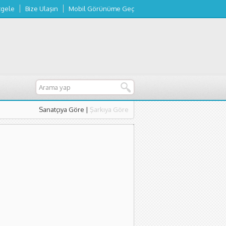
tgele
Bize Ulaşın
Mobil Görünüme Geç
Sanatçıya Göre
|
Şarkıya Göre