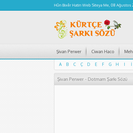
Hûn Bixêr Hatin Web Siteya Me, 08 Ağustos
Şivan Perwer
Ciwan Haco
Mehm
A
B
C
Ç
D
E
F
G
H
I
İ
A
B
C
Ç
D
E
F
G
H
I
İ
Şivan Perwer - Dotmam Şarkı Sözü