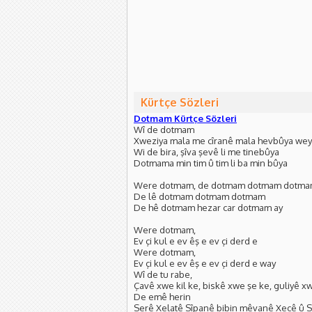
Kürtçe Sözleri
Dotmam Kürtçe Sözleri
Wî de dotmam
Xweziya mala me cîranê mala hevbûya wey
Wi de bira, şîva şevê li me tinebûya
Dotmama min tim û tim li ba min bûya
Were dotmam, de dotmam dotmam dotm
De lê dotmam dotmam dotmam
De hê dotmam hezar car dotmam ay
Were dotmam,
Ev çi kul e ev êş e ev çi derd e
Were dotmam,
Ev çi kul e ev êş e ev çi derd e way
Wî de tu rabe,
Çavê xwe kil ke, biskê xwe şe ke, guliyê 
De emê herin
Serê Xelatê Sîpanê bibin mêvanê Xecê û 