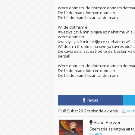
Were dotmam, de dotmam dotmam dotm
De lê dotmam dotmam dotmam
De hê dotmam hezar car dotmam
Wî de dotmam ê
Xweziya çavê min birijiya ez nehatima wî al
Were dotmam
Xweziya çavê min birijiya ez nehatima wî al
Wî de min ê dotmama xwe ya çavreş bidîta b
De çawa sala îsal ezê bê te derbaskim va c
sersalî
Were dotmam, de dotmam dotmam dotm
De lê dotmam dotmam dotmam
De hê dotmam hezar car dotmam.
Paylaş
18 Şubat 2012 tarihinde eklendi.
Kürt
Şivan Perwer
Sitemizde sanatçıya ait t
tıklayın
.