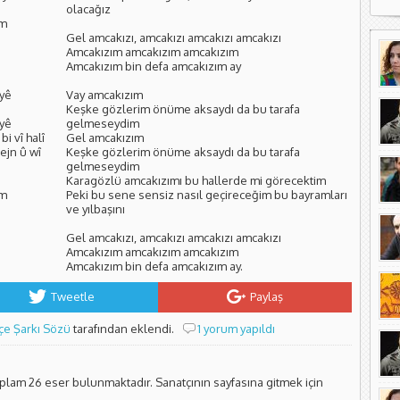
olacağız
am
Gel amcakızı, amcakızı amcakızı amcakızı
Amcakızım amcakızım amcakızım
Amcakızım bin defa amcakızım ay
iyê
Vay amcakızım
Keşke gözlerim önüme aksaydı da bu tarafa
iyê
gelmeseydim
i vî halî
Gel amcakızım
ejn û wî
Keşke gözlerim önüme aksaydı da bu tarafa
gelmeseydim
Karagözlü amcakızımı bu hallerde mi görecektim
am
Peki bu sene sensiz nasıl geçireceğim bu bayramları
ve yılbaşını
Gel amcakızı, amcakızı amcakızı amcakızı
Amcakızım amcakızım amcakızım
Amcakızım bin defa amcakızım ay.
Tweetle
Paylaş
çe Şarkı Sözü
tarafından eklendi.
1 yorum yapıldı
oplam 26 eser bulunmaktadır. Sanatçının sayfasına gitmek için