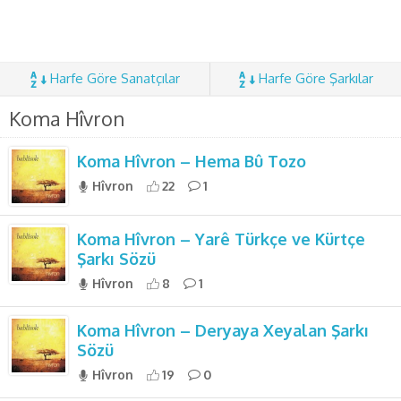
Harfe Göre Sanatçılar
Harfe Göre Şarkılar
Koma Hîvron
Koma Hîvron – Hema Bû Tozo
Hîvron
22
1
Koma Hîvron – Yarê Türkçe ve Kürtçe
Şarkı Sözü
Hîvron
8
1
Koma Hîvron – Deryaya Xeyalan Şarkı
Sözü
Hîvron
19
0