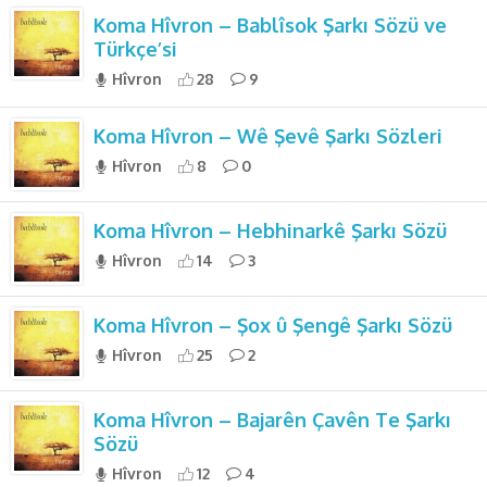
Koma Hîvron – Bablîsok Şarkı Sözü ve
Türkçe’si
Hîvron
28
9
Koma Hîvron – Wê Şevê Şarkı Sözleri
Hîvron
8
0
Koma Hîvron – Hebhinarkê Şarkı Sözü
Hîvron
14
3
Koma Hîvron – Şox û Şengê Şarkı Sözü
Hîvron
25
2
Koma Hîvron – Bajarên Çavên Te Şarkı
Sözü
Hîvron
12
4