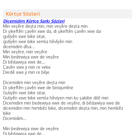
Kürtçe Sözleri
Dicemidim Kürtçe Şarkı Sözleri
Min veşêre deşta min, min veşêre deşta min
Di şikeftên çavên xwe da, di şikeftên çavên xwe da
gulîyên xwe bike sitar,
gulîyên xwe bike xemla hêvîyên min
dicemidim dîsa...
Min veşêre, min veşêre
Min bedewiya xwe de veşêre
Di bêdawiya xwe de...
Çavên xwe ji min re veke
Derdê xwe ji min re bêje
Dicemidim min veşêre deşta min
Di şikeftên çavên xwe de biniqumîne
Guliyên xwe bike sitar,
Guliyên xwe bike xemla hêviyen min ku şabibe dilê min
Dicemidim min bedewiya xwe de veşêre, di bêdawiya xwe de
dicemidim min hembêz bike, dicemidim deşta min, min hembêz
bike
Dicemidim...
Min bedewiya xwe de veşêre
Di bêdawiya xwe de...