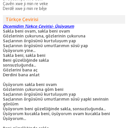
Çavên xwe ji min re veke
Derdê xwe ji min re bêje
Türkçe Çevirisi
Dicemidim Türkçe Çevirisi- Üşüyorum
Sakla beni ovam, sakla beni ovam
Gözlerinin çukuruna, gözlerinin çukuruna
Saçlarının örgüsünü kurtuluşum yap
Saçlarının örgüsünü umutlarımın süsü yap
Üşüyorum yine...
Sakla beni, sakla beni
Beni güzelliğinde sakla
sonsuzluğunda...
Gözlerini bana aç
Derdini bana anlat
Üşüyorum sakla beni ovam
Gözlerinin çukuruna göm beni
Saçlarının örgüsünü kurtuluşum yap
Saçlarının örgüsünü umutlarımın süsü yapki sevinsin
gönlüm
Üşüyorum beni güzelliğinde sakla, sonsuzluğunda...
Üşüyorum kucakla beni, üşüyorum ovam kucakla beni
Üşüyorum...