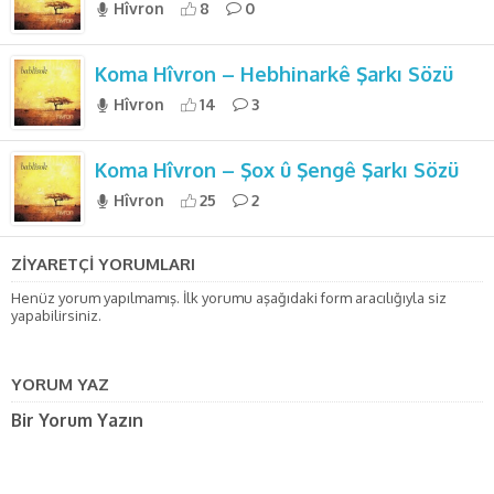
Hîvron
8
0
Koma Hîvron – Hebhinarkê Şarkı Sözü
Hîvron
14
3
Koma Hîvron – Şox û Şengê Şarkı Sözü
Hîvron
25
2
ZİYARETÇİ YORUMLARI
Henüz yorum yapılmamış. İlk yorumu aşağıdaki form aracılığıyla siz
yapabilirsiniz.
YORUM YAZ
Bir Yorum Yazın