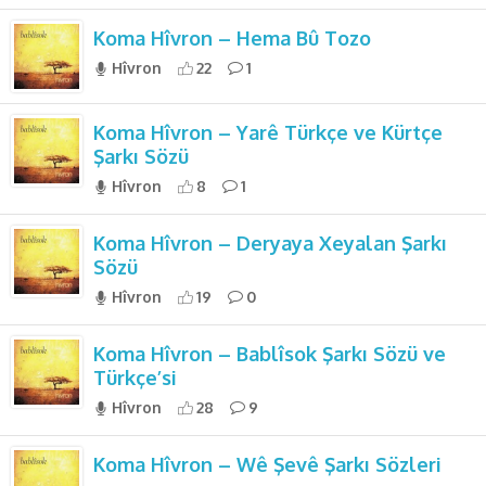
Koma Hîvron – Hema Bû Tozo
Hîvron
22
1
Koma Hîvron – Yarê Türkçe ve Kürtçe
Şarkı Sözü
Hîvron
8
1
Koma Hîvron – Deryaya Xeyalan Şarkı
Sözü
Hîvron
19
0
Koma Hîvron – Bablîsok Şarkı Sözü ve
Türkçe’si
Hîvron
28
9
Koma Hîvron – Wê Şevê Şarkı Sözleri