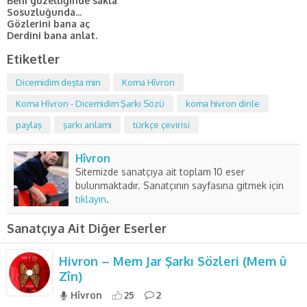
Beni güzelliğinde sakla
Sosuzluğunda...
Gözlerini bana aç
Derdini bana anlat.
Etiketler
Dicemidim deşta min
Koma Hîvron
Koma Hîvron - Dicemidim Şarkı Sözü
koma hivron dinle
paylaş
şarkı anlamı
türkçe çevirisi
Hîvron
Sitemizde sanatçıya ait toplam 10 eser
bulunmaktadır. Sanatçının sayfasına gitmek için
tıklayın
.
Sanatçıya Ait Diğer Eserler
Hivron – Mem Jar Şarkı Sözleri (Mem û
Zîn)
Hîvron
25
2