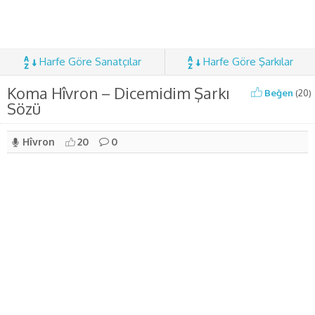
Harfe Göre Sanatçılar
Harfe Göre Şarkılar
Koma Hîvron – Dicemidim Şarkı
Beğen
(
20
)
Sözü
Hîvron
20
0