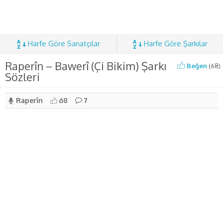
Harfe Göre Sanatçılar
Harfe Göre Şarkılar
Raperîn – Bawerî (Çi Bikim) Şarkı
Beğen
(
68
)
Sözleri
Raperîn
68
7