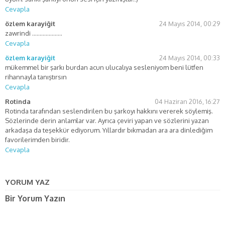
Cevapla
özlem karayiğit
24 Mayıs 2014, 00:29
zawrindi ………………..
Cevapla
özlem karayiğit
24 Mayıs 2014, 00:33
mükemmel bir şarkı burdan acun ulucalıya sesleniyom beni lütfen
rihannayla tanıştırsın
Cevapla
Rotinda
04 Haziran 2016, 16:27
Rotinda tarafından seslendirilen bu şarkoyı hakkını vererek söylemiş.
Sözlerinde derin anlamlar var. Ayrıca çeviri yapan ve sözlerini yazan
arkadaşa da teşekkür ediyorum. Yıllardır bıkmadan ara ara dinlediğim
favorilerimden biridir.
Cevapla
YORUM YAZ
Bir Yorum Yazın