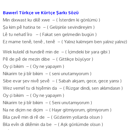
Bawerî Türkçe ve Kürtçe Şarkı Sözü
Min dixwast ku dilê xwe – ( İsterdim ki gönlümü )
Şa kim pê hatina te – ( Gelişinle sevindireyim )
Lê tu nehatî îro – ( Fakat sen gelmedin bugün )
Ez mame tenê, tenê , tenê – ( Yalnız kalmışım ben yalnız yalnız)
Wek kulekî di hundirê min de – ( İçimdeki bir yara gibi )
Pê de pê de mezin dibe – ( Gittikçe büyüyor )
Oy çi bikim – ( Oy ne yapayım )
Nikarim te ji bîr bikim – ( seni unutamıyorum )
Sibe evar şev nivê şevê – ( Sabah akşam, gece, gece yarısı )
Wez vemirî tu di hişêmin da – ( Rüzgar dindi, sen aklımdasın )
Oy çi bikim – ( Oy ne yapayım )
Nikarim te ji bîr bikim – ( Seni unutamıyorum )
Na ne diçim ne diçim – ( Hayır gitmiyorum, gitmiyorum )
Bila çavê min di rê de – ( Gözlerim yollarda olsun )
Bila evîn di dilêmin da be – ( Aşk gönlümde olsun )