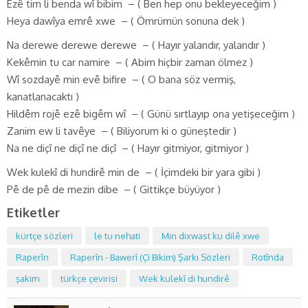
Ezê tim li benda wî bibim – ( Ben hep onu bekleyeceğim )
Heya dawîya emrê xwe – ( Ömrümün sonuna dek )
Na derewe derewe derewe – ( Hayır yalandır, yalandır )
Kekêmin tu car namire – ( Abim hiçbir zaman ölmez )
Wî sozdayê min evê bifire – ( O bana söz vermiş,
kanatlanacaktı )
Hildêm rojê ezê bigêm wî – ( Günü sırtlayıp ona yetişeceğim )
Zanim ew li tavêye – ( Biliyorum ki o güneştedir )
Na ne diçî ne diçî ne diçî – ( Hayır gitmiyor, gitmiyor )
Wek kulekî di hundirê min de – ( İçimdeki bir yara gibi )
Pê de pê de mezin dibe – ( Gittikçe büyüyor )
Etiketler
kürtçe sözleri
le tu nehati
Min dixwast ku dilê xwe
Raperîn
Raperîn - Bawerî (Çi Bikim) Şarkı Sözleri
Rotînda
şakim
türkçe çevirisi
Wek kulekî di hundirê