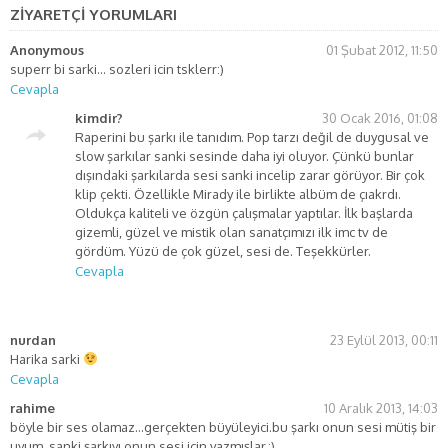
ZİYARETÇİ YORUMLARI
Anonymous
01 Şubat 2012, 11:50
superr bi sarki… sozleri icin tsklerr:)
Cevapla
kimdir?
30 Ocak 2016, 01:08
Raperini bu şarkı ile tanıdım. Pop tarzı değil de duygusal ve
slow şarkılar sanki sesinde daha iyi oluyor. Çünkü bunlar
dışındaki şarkılarda sesi sanki incelip zarar görüyor. Bir çok
klip çekti. Özellikle Mirady ile birlikte albüm de çıakrdı.
Oldukça kaliteli ve özgün çalışmalar yaptılar. İlk başlarda
gizemli, güzel ve mistik olan sanatçımızı ilk imc tv de
gördüm. Yüzü de çok güzel, sesi de. Teşekkürler.
Cevapla
nurdan
23 Eylül 2013, 00:11
Harika sarki
Cevapla
rahime
10 Aralık 2013, 14:03
böyle bir ses olamaz…gerçekten büyüleyici.bu şarkı onun sesi mütiş bir
uyum. sanki şarkıyı onun sesi için yazmışlar.:)