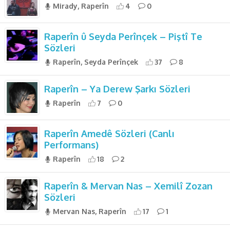
Mirady, Raperîn
4
0
Raperîn û Seyda Perînçek – Piştî Te
Sözleri
Raperîn, Seyda Perînçek
37
8
Raperîn – Ya Derew Şarkı Sözleri
Raperîn
7
0
Raperîn Amedê Sözleri (Canlı
Performans)
Raperîn
18
2
Raperîn & Mervan Nas – Xemilî Zozan
Sözleri
Mervan Nas, Raperîn
17
1