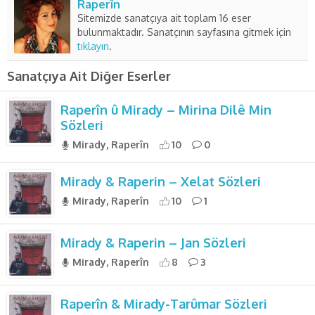
Raperîn
Sitemizde sanatçıya ait toplam 16 eser
bulunmaktadır. Sanatçının sayfasına gitmek için
tıklayın
.
Sanatçıya Ait Diğer Eserler
Raperîn û Mirady – Mirina Dilê Min
Sözleri
Mirady, Raperîn
10
0
Mirady & Raperin – Xelat Sözleri
Mirady, Raperîn
10
1
Mirady & Raperin – Jan Sözleri
Mirady, Raperîn
8
3
Raperîn & Mirady-Tarûmar Sözleri