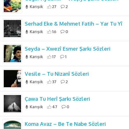
Karışık
27
2
Serhad Eke & Mehmet Fatih – Yar Tu Yî
Karışık
16
0
Seyda – Xwezî Esmer Şarkı Sözleri
Karışık
17
1
Vesile – Tu Nizanî Sözleri
Karışık
37
2
Çawa Tu Herî Şarkı Sözleri
Karışık
47
0
Koma Avaz – Be Te Nabe Sözleri