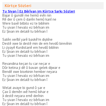
Kürtçe Sözleri
Tu Şivan î Ez Bêrîvan im Kürtçe Şarkı Sözleri
Bajar û gundê me hemû evîn nin
Rê der û çem û darên hemû kanî ne
Were baxê bilbilo ez te bibînim
Tu şivan î hevalo ez bêrîvan im
Ez Şivan im delalê tu bêrîvan î
Salên xerîbî yarê baskê'm dişkîne
Destê xwe bi destê min de em hevdû birevînin
Li çiyayê Kurdistanê em hevdû bibînin
Ez Şivan im delalê tu bêrîvan î
Tu şivan î hevalo ez bêrîvan im
Revandina keçan tu car neçar e
Dûr ketina ji dê û bavan gelek dijwar e
Bendê xwe bisekinin hember neyara
Tu şivan î hevalo ez bêrîvan im
Ez Şivan im delalê tu bêrîvan î
Welat avaye bi gund û şar e
Çax û demên wê hemû bihar e
Ji destê neyara emê derînin
Tu şivan î hevalo ez bêrîvan im
Ez Şivan im delalê tu bêrîvan î