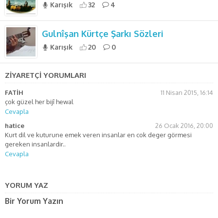
Karışık
32
4
Gulnîşan Kürtçe Şarkı Sözleri
Karışık
20
0
ZİYARETÇİ YORUMLARI
FATİH
11 Nisan 2015, 16:14
çok güzel her bijî hewal
Cevapla
hatice
26 Ocak 2016, 20:00
Kurt dil ve kuturune emek veren insanlar en cok deger görmesi
gereken insanlardir..
Cevapla
YORUM YAZ
Bir Yorum Yazın