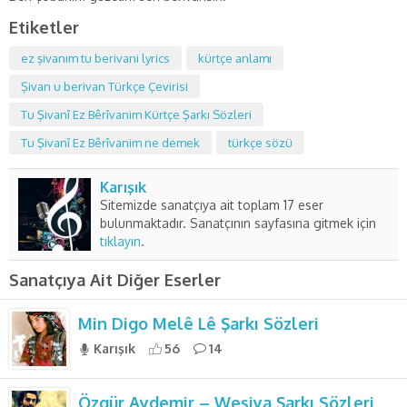
Etiketler
ez şivanım tu berivani lyrics
kürtçe anlamı
Şivan u berivan Türkçe Çevirisi
Tu Şivanî Ez Bêrîvanim Kürtçe Şarkı Sözleri
Tu Şivanî Ez Bêrîvanim ne demek
türkçe sözü
Karışık
Sitemizde sanatçıya ait toplam 17 eser
bulunmaktadır. Sanatçının sayfasına gitmek için
tıklayın
.
Sanatçıya Ait Diğer Eserler
Min Digo Melê Lê Şarkı Sözleri
Karışık
56
14
Özgür Aydemir – Weşiya Şarkı Sözleri