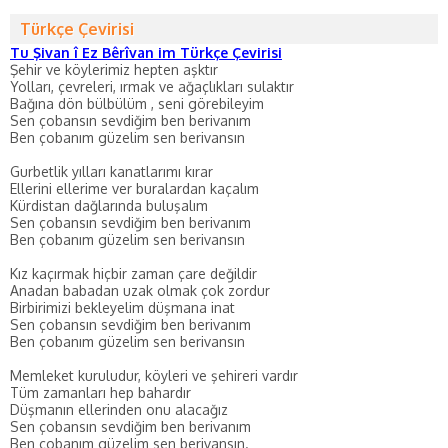
Türkçe Çevirisi
Tu Şivan î Ez Bêrîvan im Türkçe Çevirisi
Şehir ve köylerimiz hepten aşktır
Yolları, çevreleri, ırmak ve ağaçlıkları sulaktır
Bağına dön bülbülüm , seni görebileyim
Sen çobansın sevdiğim ben berivanım
Ben çobanım güzelim sen berivansın
Gurbetlik yılları kanatlarımı kırar
Ellerini ellerime ver buralardan kaçalım
Kürdistan dağlarında buluşalım
Sen çobansın sevdiğim ben berivanım
Ben çobanım güzelim sen berivansın
Kız kaçırmak hiçbir zaman çare değildir
Anadan babadan uzak olmak çok zordur
Birbirimizi bekleyelim düşmana inat
Sen çobansın sevdiğim ben berivanım
Ben çobanım güzelim sen berivansın
Memleket kuruludur, köyleri ve şehireri vardır
Tüm zamanları hep bahardır
Düşmanın ellerinden onu alacağız
Sen çobansın sevdiğim ben berivanım
Ben çobanım güzelim sen berivansın.