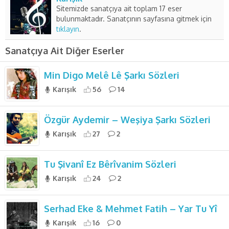
Sitemizde sanatçıya ait toplam 17 eser
bulunmaktadır. Sanatçının sayfasına gitmek için
tıklayın
.
Sanatçıya Ait Diğer Eserler
Min Digo Melê Lê Şarkı Sözleri
Karışık
56
14
Özgür Aydemir – Weşiya Şarkı Sözleri
Karışık
27
2
Tu Şivanî Ez Bêrîvanim Sözleri
Karışık
24
2
Serhad Eke & Mehmet Fatih – Yar Tu Yî
Karışık
16
0