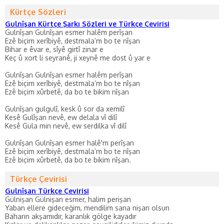
Kürtçe Sözleri
Gulnîşan Kürtçe Şarkı Sözleri ve Türkçe Çevirisi
Gulnîşan Gulnîşan esmer halêm perîşan
Ezê biçim xerîbiyê, destmala’m bo te nîşan
Bihar e êvar e, sîyê girtî zinar e
Keç û xort li seyranê, ji xeynê me dost û yar e
Gulnîşan Gulnîşan esmer halêm perîşan
Ezê biçim xerîbiyê, destmala’m bo te nîşan
Ezê biçim xûrbetê, da bo te bikim nîşan
Gulnîşan gulgulî, kesk û sor da xemilî
Kesê Gulîşan nevê, ew delala vî dilî
Kesê Gula min nevê, ew serdilka vî dilî
Gulnîşan Gulnîşan esmer halê'm perîşan
Ezê biçim xerîbiyê, destmala’m bo te nîşan
Ezê biçim xûrbetê, da bo te bikim nîşan.
Türkçe Çevirisi
Gulnîşan Türkçe Çevirisi
Gülnişan Gülnişan esmer, halim perişan
Yaban ellere gideceğim, mendilim sana nişan olsun
Baharın akşamıdır, karanlık gölge kayadır