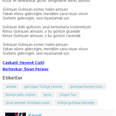
Kızlar ve delikanlılar gezer, sevgilidirler ikimiz dışında
Gülnişan Gülnişan esmer, halim perişan
Yaban ellere gideceğim, mendilim sana nişan olsun
Gurbete gideceğim, seni nişanlamak için
Gülnişan dalli güllüsün, yeşil kırmızılarla süslenmişsin
Kimse Gülnişanı almasın, o bu gönlün güzelidir
Kimse Gülnişanı almasın, o bu gönlün canevidir
Gülnişan Gülnişan esmer, halim perişan
Yaban ellere gideceğim, mendilim sana nişan olsun
Gurbete gideceğim, seni nişanlamak için.
Çavkanî: Hesenê Cizîrî
Berhevkar: Şivan Perwer
Etiketler
anlamı
gul nişan Türkçe Çevirisi
gulnişan kürtçe sözü
kürtçe şarkı sözleri
lyrics
Özgür Toz
şivan perwer Gulnîşan sözü
türkçe gulnişan karşılığı
Karışık