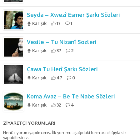
Seyda – Xwezî Esmer Şarkı Sözleri
Karışık
17
1
Vesile – Tu Nizanî Sözleri
Karışık
37
2
Çawa Tu Herî Şarkı Sözleri
Karışık
47
0
Koma Avaz – Be Te Nabe Sözleri
Karışık
32
4
ZİYARETÇİ YORUMLARI
Henüz yorum yapılmamış. İlk yorumu aşağıdaki form aracılığıyla siz
yapabilirsiniz.