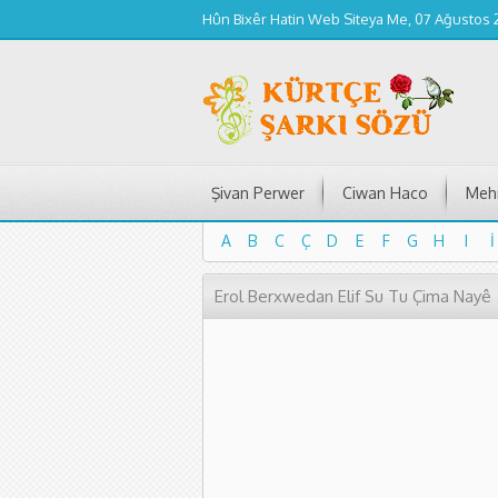
Hûn Bixêr Hatin Web Siteya Me, 07 Ağustos
Şivan Perwer
Ciwan Haco
Mehm
A
B
C
Ç
D
E
F
G
H
I
İ
A
B
C
Ç
D
E
F
G
H
I
İ
Erol Berxwedan Elif Su Tu Çima Nayê