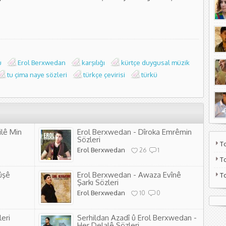
u
Erol Berxwedan
karşılığı
kürtçe duygusal müzik
tu çima naye sözleri
türkçe çevirisi
türkü
ilê Min
Erol Berxwedan - Dîroka Emrêmin
Sözleri
T
Erol Berxwedan
26
1
T
ûşê
Erol Berxwedan - Awaza Evînê
T
Şarkı Sözleri
Erol Berxwedan
10
0
eri
Serhildan Azadî û Erol Berxwedan -
Her Delalê Sözleri