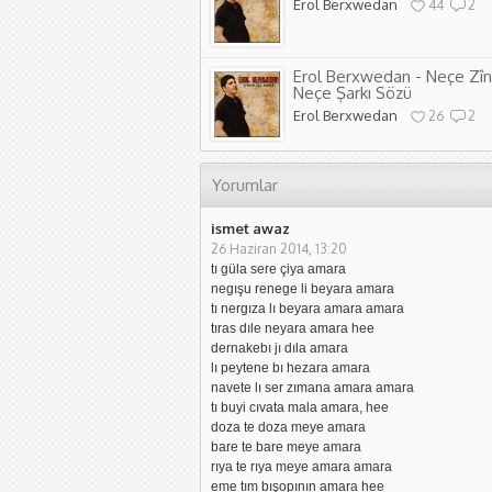
Erol Berxwedan
44
2
Erol Berxwedan - Neçe Zî
Neçe Şarkı Sözü
Erol Berxwedan
26
2
Yorumlar
ismet awaz
26 Haziran 2014, 13:20
tı güla sere çiya amara
negışu renege li beyara amara
tı nergıza lı beyara amara amara
tıras dıle neyara amara hee
dernakebı jı dıla amara
lı peytene bı hezara amara
navete lı ser zımana amara amara
tı buyi cıvata mala amara, hee
doza te doza meye amara
bare te bare meye amara
rıya te rıya meye amara amara
eme tım bışopının amara hee