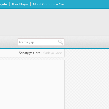
tgele
Bize Ulaşın
Mobil Görünüme Geç
Sanatçıya Göre
|
Şarkıya Göre