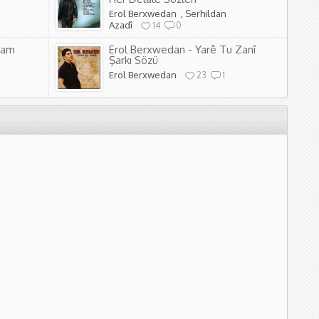
Erol Berxwedan
,
Serhildan
Azadî
14
0
nam
Erol Berxwedan - Yarê Tu Zanî
Şarkı Sözü
Erol Berxwedan
23
1