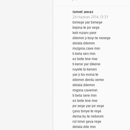
ismet awaz
26 Haziran 2014, 13:37
bımeşe yar bımeşe
bejına te pır xeşe
ketı nızanı yare
dılemın jı boyı te nexeşe
delala dılemın
mızgına cave mın
tı bela serı mın
ez bete tıne mıe
tı kene yar dıkene
ruyete bı kenen
yar jı bo evına te
dılemın derdu xeme
delala dılemın
mıgına cavemın
tı bela sere mın
ez bete tıne mıe
pır xeşe yar pır xeşe
çavu bırıye te reşe
dema ku te nebınım
rol lımın şeva reşe
delala dıle mın