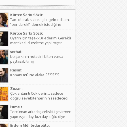
Kürtçe Şarkı Sözü:
Tam olarak sizinki gibi gelmedi ama
"ber darekî" demek istediğine
kanaat getirerek o şekilde
Kürtçe Şarkı Sözü:
düzeltmede bulundum. Teşkkürler
Uyarın için teşekkür ederim. Gerekli
mantıksal düzeltme yapılmıştır.
serhat:
bu şarkının notasini bilen varsa
paylasabilirmj
Rasim:
Kobani mi? Ne alaka. ????????
Zozan:
Çok anlamlı Çok derin... sadece
doğru sevebilenlerin hissedecegi
manalar var....
İsimsiz:
Tercüman arkadaş çelişkili çevirmen
yapmışşın dayı kızı dayı oğlu diye
birşey yoktur hala kızı dayı oğlu
Erdem Mühürdaroğlu:
vardır biraz aile yapısını öğren ( iki