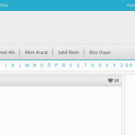
 2026
Ras
et Atlı
Mem Ararat
Şahê Bedo
Bize Ulaşın
J
K
L
M
N
O
Ö
P
R
S
Ş
T
U
Ü
V
Y
Z
0-9
J
K
L
M
N
O
Ö
P
R
S
Ş
T
U
Ü
V
Y
Z
0-9
18