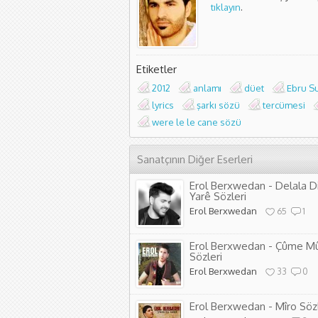
tıklayın
.
Etiketler
2012
anlamı
düet
Ebru S
lyrics
şarkı sözü
tercümesi
were le le cane sözü
Sanatçının Diğer Eserleri
Erol Berxwedan - Delala D
Yarê Sözleri
Erol Berxwedan
65
1
Erol Berxwedan - Çûme M
Sözleri
Erol Berxwedan
33
0
Erol Berxwedan - Mîro Sözl