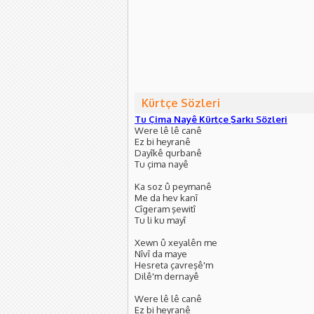
Kürtçe Sözleri
Tu Çima Nayê Kürtçe Şarkı Sözleri
Were lê lê canê
Ez bi heyranê
Dayîkê qurbanê
Tu çima nayê
Ka soz û peymanê
Me da hev kanî
Cîgeram şewitî
Tu li ku mayî
Xewn û xeyalên me
Nîvî da maye
Hesreta çavreşê'm
Dilê'm dernayê
Were lê lê canê
Ez bi heyranê