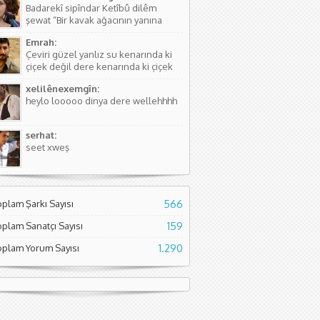
Badarekî sipîndar Ketîbû dilêm
kişinin...
şewat “Bir kavak ağacının yanına
düşmüştü, Yüreğim yangın yeri”
Emrah:
Sözlerdeki hikayede birini arıyorlar
Çeviri güzel yanlız su kenarında ki
ve aradıkları yerde bir kavak
çiçek değil dere kenarında ki çiçek
ağacının yanında yere düşmüş
diyor. Normal çiçeklerden daha
buluyorlar. Aslında Kürtçesinde de...
xelilênexemgîn:
kıymetli olduğunu söylüyor sanırım.
heylo looooo dinya dere wellehhhh
Asıl söyleyen Seyade Şame dur...
serhat:
seet xweş
oplam Şarkı Sayısı
566
oplam Sanatçı Sayısı
159
oplam Yorum Sayısı
1.290