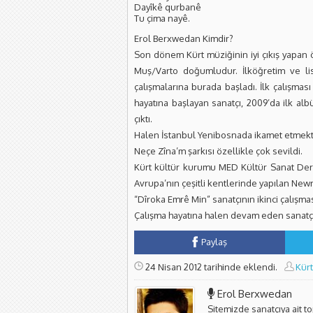
Dayîkê qurbanê
Tu çima nayê.
Erol Berxwedan Kimdir?
Son dönem Kürt müziğinin iyi çıkış yapan
Muş/Varto doğumludur. İlköğretim ve lis
çalışmalarına burada başladı. İlk çalışmas
hayatına başlayan sanatçı, 2009’da ilk al
çıktı.
Halen İstanbul Yenibosnada ikamet etmekted
Neçe Zîna’m şarkısı özellikle çok sevildi.
Kürt kültür kurumu MED Kültür Sanat Dern
Avrupa’nın çeşitli kentlerinde yapılan New
“Dîroka Emrê Min” sanatçının ikinci çalışmas
Çalışma hayatına halen devam eden sanatçıy
Paylaş
24 Nisan 2012 tarihinde eklendi.
Kürt
Erol Berxwedan
Sitemizde sanatçıya ait t