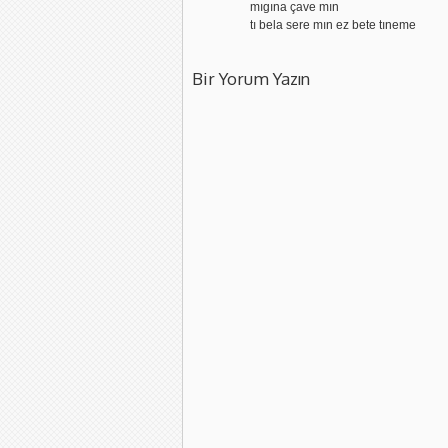
mıgına çave mın
tı bela sere mın ez bete tıneme
Bir Yorum Yazın