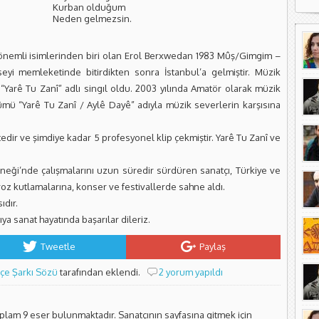
Kurban olduğum
Neden gelmezsin.
 önemli isimlerinden biri olan Erol Berxwedan 1983 Mûş/Gimgim –
eyi memleketinde bitirdikten sonra İstanbul’a gelmiştir. Müzik
ı “Yarê Tu Zanî” adlı singıl oldu. 2003 yılında Amatör olarak müzik
bümü “Yarê Tu Zanî / Aylê Dayê” adıyla müzik severlerin karşısına
ir ve şimdiye kadar 5 profesyonel klip çekmiştir. Yarê Tu Zanî ve
eği’nde çalışmalarını uzun süredir sürdüren sanatçı, Türkiye ve
roz kutlamalarına, konser ve festivallerde sahne aldı.
ıdır.
a sanat hayatında başarılar dileriz.
Tweetle
Paylaş
çe Şarkı Sözü
tarafından eklendi.
2 yorum yapıldı
oplam 9 eser bulunmaktadır. Sanatçının sayfasına gitmek için