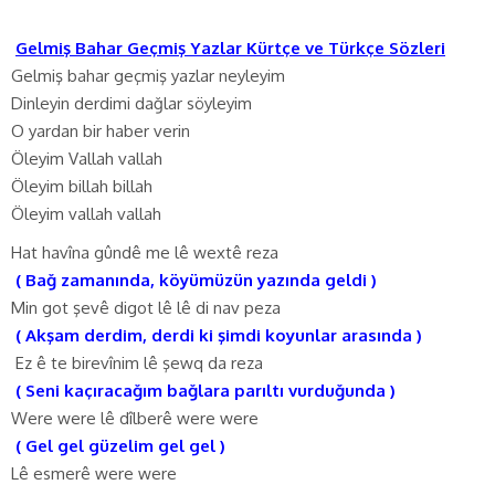
Gelmiş Bahar Geçmiş Yazlar Kürtçe ve Türkçe Sözleri
Gelmiş bahar geçmiş yazlar neyleyim
Dinleyin derdimi dağlar söyleyim
O yardan bir haber verin
Öleyim Vallah vallah
Öleyim billah billah
Öleyim vallah vallah
Hat havîna gûndê me lê wextê reza
( Bağ zamanında, köyümüzün yazında geldi )
Min got şevê digot lê lê di nav peza
( Akşam derdim, derdi ki şimdi koyunlar arasında )
Ez ê te birevînim lê şewq da reza
( Seni kaçıracağım bağlara parıltı vurduğunda )
Were were lê dîlberê were were
( Gel gel güzelim gel gel )
Lê esmerê were were