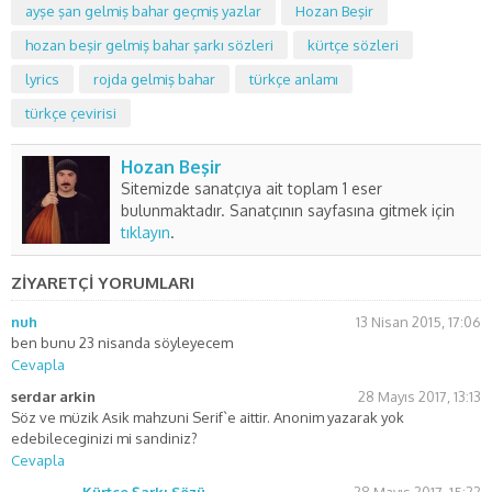
ayşe şan gelmiş bahar geçmiş yazlar
Hozan Beşir
hozan beşir gelmiş bahar şarkı sözleri
kürtçe sözleri
lyrics
rojda gelmiş bahar
türkçe anlamı
türkçe çevirisi
Hozan Beşir
Sitemizde sanatçıya ait toplam 1 eser
bulunmaktadır. Sanatçının sayfasına gitmek için
tıklayın
.
ZİYARETÇİ YORUMLARI
nuh
13 Nisan 2015, 17:06
ben bunu 23 nisanda söyleyecem
Cevapla
serdar arkin
28 Mayıs 2017, 13:13
Söz ve müzik Asik mahzuni Serif`e aittir. Anonim yazarak yok
edebileceginizi mi sandiniz?
Cevapla
Kürtçe Şarkı Sözü
28 Mayıs 2017, 15:22