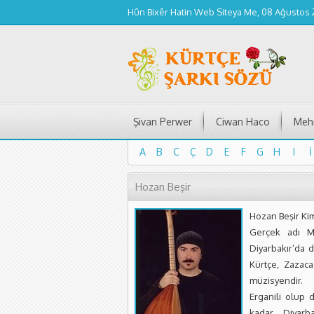
Hûn Bixêr Hatin Web Siteya Me, 08 Ağustos
Şivan Perwer
Ciwan Haco
Mehm
A
B
C
Ç
D
E
F
G
H
I
İ
A
B
C
Ç
D
E
F
G
H
I
İ
Hozan Beşir
Hozan Beşir Ki
Gerçek adı M
Diyarbakır’da 
Kürtçe, Zazaca
müzisyendir.
Erganili olup 
kadar Diyarb