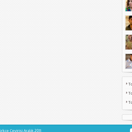
T
T
T
ürkçe Çevirisi
Aralık 2011