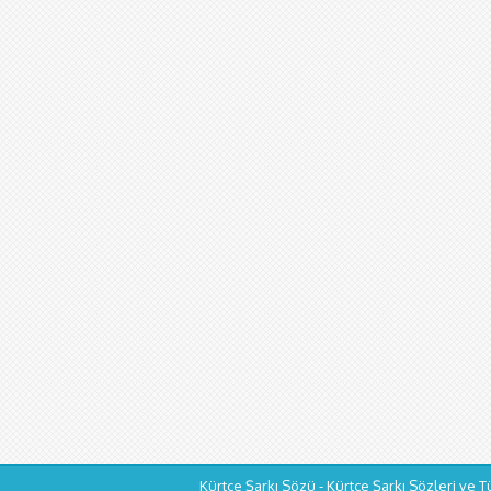
Kürtçe Şarkı Sözü - Kürtçe Şarkı Sözleri ve T