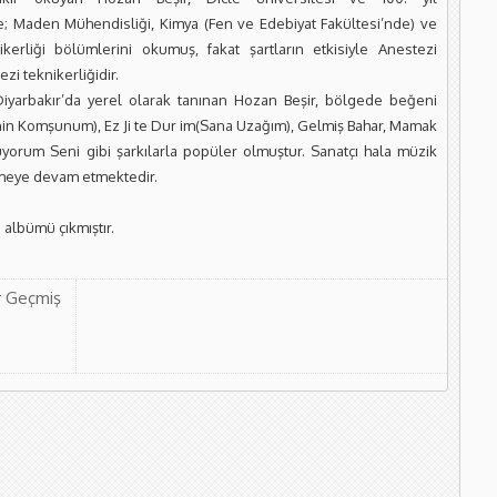
e; Maden Mühendisliği, Kimya (Fen ve Edebiyat Fakültesi’nde) ve
kerliği bölümlerini okumuş, fakat şartların etkisiyle Anestezi
ezi teknikerliğidir.
Diyarbakır’da yerel olarak tanınan Hozan Beşir, bölgede beğeni
enin Komşunum), Ez Ji te Dur im(Sana Uzağım), Gelmiş Bahar, Mamak
yorum Seni gibi şarkılarla popüler olmuştur. Sanatçı hala müzik
meye devam etmektedir.
ı albümü çıkmıştır.
r Geçmiş