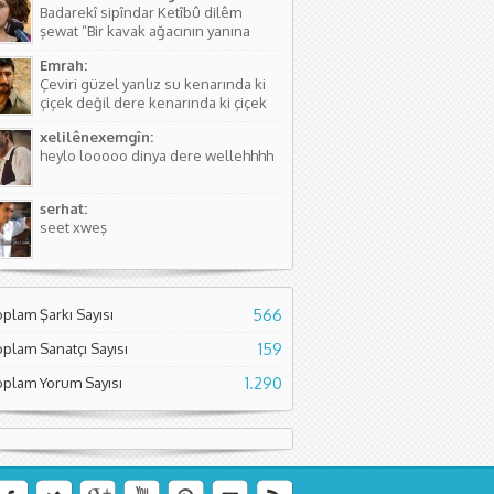
Badarekî sipîndar Ketîbû dilêm
kişinin...
şewat “Bir kavak ağacının yanına
düşmüştü, Yüreğim yangın yeri”
Emrah:
Sözlerdeki hikayede birini arıyorlar
Çeviri güzel yanlız su kenarında ki
ve aradıkları yerde bir kavak
çiçek değil dere kenarında ki çiçek
ağacının yanında yere düşmüş
diyor. Normal çiçeklerden daha
buluyorlar. Aslında Kürtçesinde de...
xelilênexemgîn:
kıymetli olduğunu söylüyor sanırım.
heylo looooo dinya dere wellehhhh
Asıl söyleyen Seyade Şame dur...
serhat:
seet xweş
oplam Şarkı Sayısı
566
oplam Sanatçı Sayısı
159
oplam Yorum Sayısı
1.290