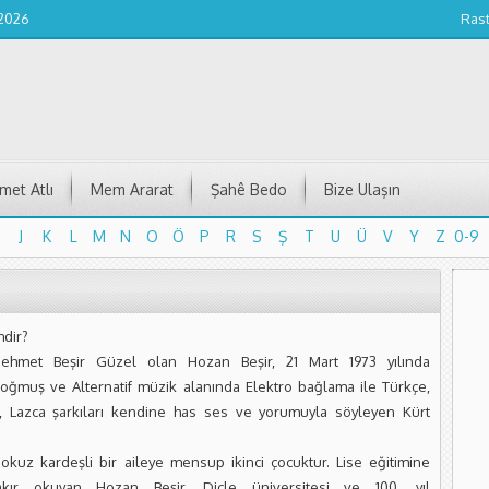
 2026
Ras
et Atlı
Mem Ararat
Şahê Bedo
Bize Ulaşın
J
K
L
M
N
O
Ö
P
R
S
Ş
T
U
Ü
V
Y
Z
0-9
J
K
L
M
N
O
Ö
P
R
S
Ş
T
U
Ü
V
Y
Z
0-9
mdir?
ehmet Beşir Güzel olan Hozan Beşir, 21 Mart 1973 yılında
doğmuş ve Alternatif müzik alanında Elektro bağlama ile Türkçe,
, Lazca şarkıları kendine has ses ve yorumuyla söyleyen Kürt
dokuz kardeşli bir aileye mensup ikinci çocuktur. Lise eğitimine
akır okuyan Hozan Beşir, Dicle üniversitesi ve 100. yıl