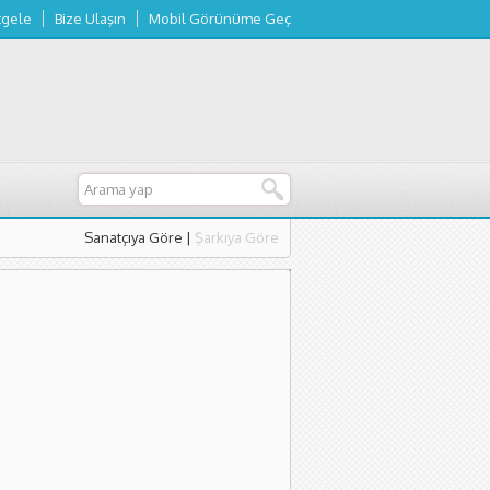
tgele
Bize Ulaşın
Mobil Görünüme Geç
Sanatçıya Göre
|
Şarkıya Göre