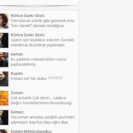
Kürtçe Şarkı Sözü:
Tam olarak sizinki gibi gelmedi ama
"ber darekî" demek istediğine
kanaat getirerek o şekilde
Kürtçe Şarkı Sözü:
düzeltmede bulundum. Teşkkürler
Uyarın için teşekkür ederim. Gerekli
mantıksal düzeltme yapılmıştır.
serhat:
bu şarkının notasini bilen varsa
paylasabilirmj
Rasim:
Kobani mi? Ne alaka. ????????
Zozan:
Çok anlamlı Çok derin... sadece
doğru sevebilenlerin hissedecegi
manalar var....
İsimsiz:
Tercüman arkadaş çelişkili çevirmen
yapmışşın dayı kızı dayı oğlu diye
birşey yoktur hala kızı dayı oğlu
Erdem Mühürdaroğlu:
vardır biraz aile yapısını öğren ( iki