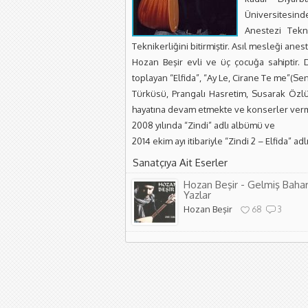
Üniversitesind
Anestezi Tekni
Teknikerliğini bitirmiştir. Asıl mesleği anest
Hozan Beşir evli ve üç çocuğa sahiptir. 
toplayan “Elfida”, “Ay Le, Cirane Te me”(S
Türküsü, Prangalı Hasretim, Susarak Özlü
hayatına devam etmekte ve konserler ver
2008 yılında “Zindi” adlı albümü ve
2014 ekim ayı itibariyle “Zindi 2 – Elfida” adl
Sanatçıya Ait Eserler
Hozan Beşir - Gelmiş Baha
Yazlar
Hozan Beşir
68
3