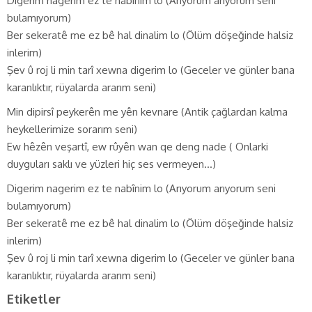
Digerim nagerim ez te nabînim lo (Arıyorum arıyorum seni
bulamıyorum)
Ber sekeratê me ez bê hal dinalim lo (Ölüm döşeğinde halsiz
inlerim)
Şev û roj li min tarî xewna digerim lo (Geceler ve günler bana
karanlıktır, rüyalarda ararım seni)
Min dipirsî peykerên me yên kevnare (Antik çağlardan kalma
heykellerimize sorarım seni)
Ew hêzên veşartî, ew rûyên wan qe deng nade ( Onlarki
duyguları saklı ve yüzleri hiç ses vermeyen…)
Digerim nagerim ez te nabînim lo (Arıyorum arıyorum seni
bulamıyorum)
Ber sekeratê me ez bê hal dinalim lo (Ölüm döşeğinde halsiz
inlerim)
Şev û roj li min tarî xewna digerim lo (Geceler ve günler bana
karanlıktır, rüyalarda ararım seni)
Etiketler