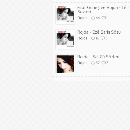
Fırat Güneş ve Rojda - Lê 
Sözleri
Rojda
66
1
Rojda - Ezê Şarkı Sözü
Rojda
16
0
Rojda - Sal Çû Sözleri
Rojda
32
2