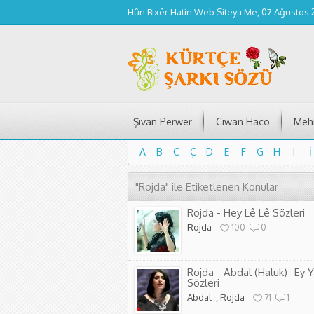
Hûn Bixêr Hatin Web Siteya Me, 07 Ağustos
Şivan Perwer
Ciwan Haco
Mehm
A
B
C
Ç
D
E
F
G
H
I
İ
A
B
C
Ç
D
E
F
G
H
I
İ
"Rojda" ile Etiketlenen Konular
Rojda - Hey Lê Lê Sözleri
Rojda
100
0
Rojda - Abdal (Haluk)- Ey 
Sözleri
Abdal
,
Rojda
71
1