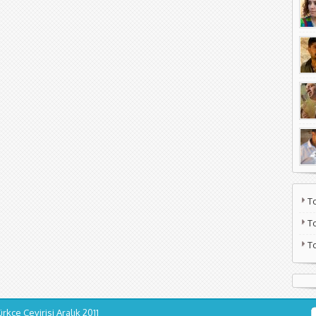
T
T
T
ürkçe Çevirisi
Aralık 2011