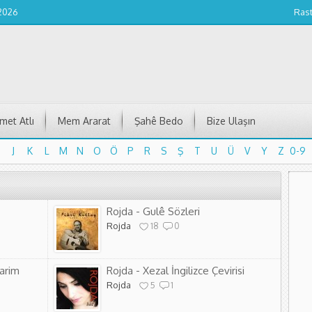
 2026
Ras
et Atlı
Mem Ararat
Şahê Bedo
Bize Ulaşın
J
K
L
M
N
O
Ö
P
R
S
Ş
T
U
Ü
V
Y
Z
0-9
J
K
L
M
N
O
Ö
P
R
S
Ş
T
U
Ü
V
Y
Z
0-9
Rojda - Gulê Sözleri
Rojda
18
0
Yarim
Rojda - Xezal İngilizce Çevirisi
Rojda
5
1