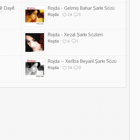
Lê Dayê
Rojda - Gelmiş Bahar Şarkı Sözü
Rojda
24
5
Rojda - Xezal Şarkı Sözleri
Rojda
6
1
Rojda – Xerîba Beyanî Şarkı Sözü
Rojda
34
0