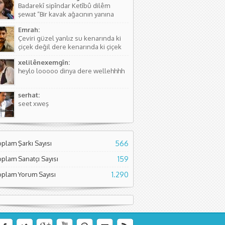
Badarekî sipîndar Ketîbû dilêm
kişinin...
şewat “Bir kavak ağacının yanına
düşmüştü, Yüreğim yangın yeri”
Emrah:
Sözlerdeki hikayede birini arıyorlar
Çeviri güzel yanlız su kenarında ki
ve aradıkları yerde bir kavak
çiçek değil dere kenarında ki çiçek
ağacının yanında yere düşmüş
diyor. Normal çiçeklerden daha
buluyorlar. Aslında Kürtçesinde de...
xelilênexemgîn:
kıymetli olduğunu söylüyor sanırım.
heylo looooo dinya dere wellehhhh
Asıl söyleyen Seyade Şame dur...
serhat:
seet xweş
oplam Şarkı Sayısı
566
oplam Sanatçı Sayısı
159
oplam Yorum Sayısı
1.290