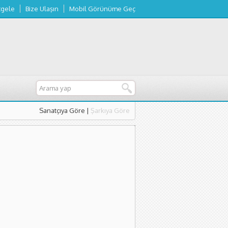
tgele
Bize Ulaşın
Mobil Görünüme Geç
Sanatçıya Göre
|
Şarkıya Göre