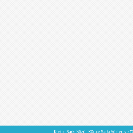
Kürtçe Şarkı Sözü - Kürtçe Şarkı Sözleri ve T