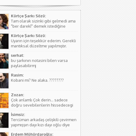
Kürtçe Şarkı Sözü:
Tam olarak sizinki gibi gelmedi ama
"ber darekî" demek istediğine
kanaat getirerek o şekilde
Kürtçe Şarkı Sözü:
düzeltmede bulundum. Teşkkürler
Uyarın için teşekkür ederim. Gerekli
mantıksal düzeltme yapılmıştır.
serhat:
bu şarkının notasini bilen varsa
paylasabilirmj
Rasim:
Kobani mi? Ne alaka. ????????
Zozan:
Çok anlamlı Çok derin... sadece
doğru sevebilenlerin hissedecegi
manalar var....
İsimsiz:
Tercüman arkadaş çelişkili çevirmen
yapmışşın dayı kızı dayı oğlu diye
birşey yoktur hala kızı dayı oğlu
Erdem Mühürdaroğlu:
vardır biraz aile yapısını öğren ( iki