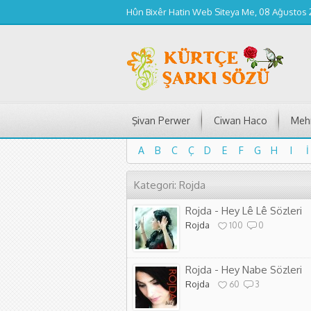
Hûn Bixêr Hatin Web Siteya Me, 08 Ağustos
Şivan Perwer
Ciwan Haco
Mehm
A
B
C
Ç
D
E
F
G
H
I
İ
A
B
C
Ç
D
E
F
G
H
I
İ
Kategori: Rojda
Rojda - Hey Lê Lê Sözleri
Rojda
100
0
Rojda - Hey Nabe Sözleri
Rojda
60
3