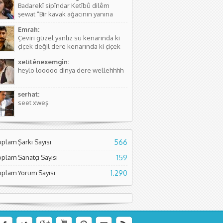
Badarekî sipîndar Ketîbû dilêm
kişinin...
şewat “Bir kavak ağacının yanına
düşmüştü, Yüreğim yangın yeri”
Emrah:
Sözlerdeki hikayede birini arıyorlar
Çeviri güzel yanlız su kenarında ki
ve aradıkları yerde bir kavak
çiçek değil dere kenarında ki çiçek
ağacının yanında yere düşmüş
diyor. Normal çiçeklerden daha
buluyorlar. Aslında Kürtçesinde de...
xelilênexemgîn:
kıymetli olduğunu söylüyor sanırım.
heylo looooo dinya dere wellehhhh
Asıl söyleyen Seyade Şame dur...
serhat:
seet xweş
oplam Şarkı Sayısı
566
oplam Sanatçı Sayısı
159
oplam Yorum Sayısı
1.290