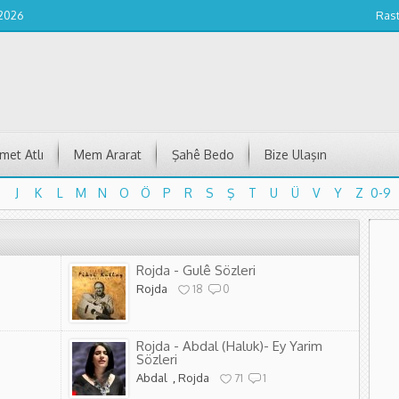
 2026
Ras
et Atlı
Mem Ararat
Şahê Bedo
Bize Ulaşın
J
K
L
M
N
O
Ö
P
R
S
Ş
T
U
Ü
V
Y
Z
0-9
J
K
L
M
N
O
Ö
P
R
S
Ş
T
U
Ü
V
Y
Z
0-9
Rojda - Gulê Sözleri
Rojda
18
0
Rojda - Abdal (Haluk)- Ey Yarim
Sözleri
Abdal
,
Rojda
71
1