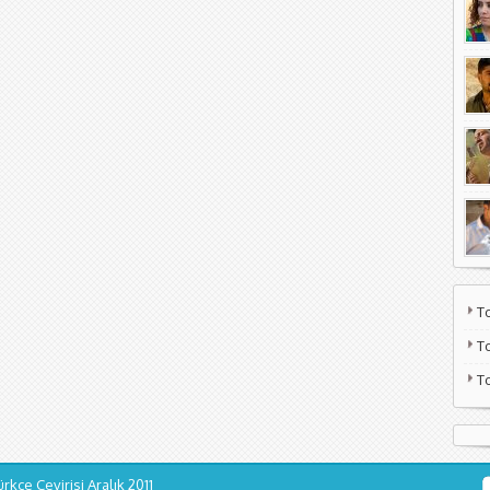
T
T
T
ürkçe Çevirisi
Aralık 2011