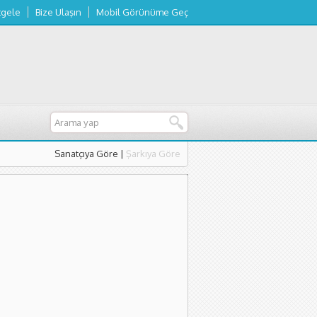
tgele
Bize Ulaşın
Mobil Görünüme Geç
Sanatçıya Göre
|
Şarkıya Göre