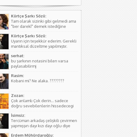
Kürtçe Şarkı Sözü:
Tam olarak sizinki gibi gelmedi ama
"ber darekî" demek istediğine
kanaat getirerek o şekilde
Kürtçe Şarkı Sözü:
düzeltmede bulundum. Teşkkürler
Uyarın için teşekkür ederim. Gerekli
mantıksal düzeltme yapılmıştır.
serhat:
bu şarkının notasini bilen varsa
paylasabilirmj
Rasim:
Kobani mi? Ne alaka. ????????
Zozan:
Çok anlamlı Çok derin... sadece
doğru sevebilenlerin hissedecegi
manalar var....
İsimsiz:
Tercüman arkadaş çelişkili çevirmen
yapmışşın dayı kızı dayı oğlu diye
birşey yoktur hala kızı dayı oğlu
Erdem Mühürdaroğlu:
vardır biraz aile yapısını öğren ( iki