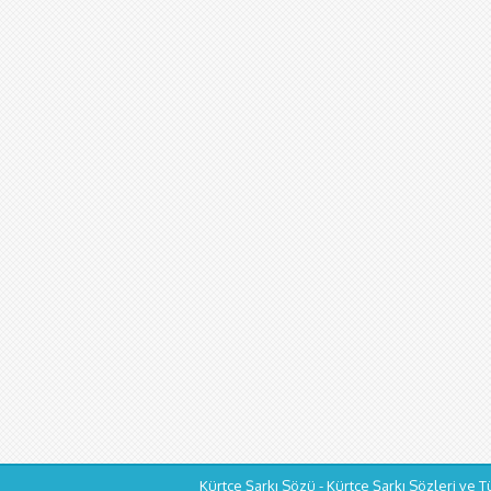
Kürtçe Şarkı Sözü - Kürtçe Şarkı Sözleri ve T