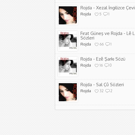
Rojda - Xezal İngilizce Çevir
Rojda
5
1
Fırat Güneş ve Rojda - Lê 
Sözleri
Rojda
66
1
Rojda - Ezê Şarkı Sözü
Rojda
16
0
Rojda - Sal Çû Sözleri
Rojda
32
2