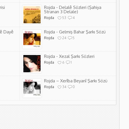
isi
Rojda - Delalê Sözleri (Şahiya
Stranan 3 Delale)
Rojda
53
4
Lê Dayê
Rojda - Gelmiş Bahar Şarkı Sözü
Rojda
24
5
Rojda - Xezal Şarkı Sözleri
Rojda
6
1
Rojda – Xerîba Beyanî Şarkı Sözü
Rojda
34
0