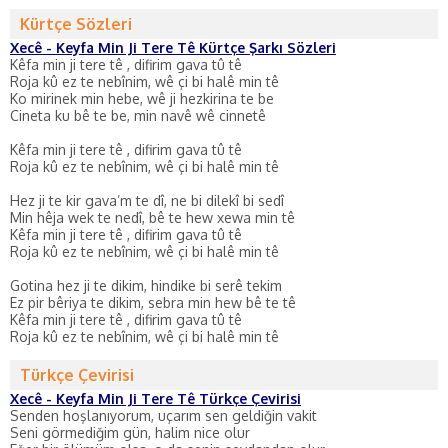
Kürtçe Sözleri
Xecê - Keyfa Min Ji Tere Tê Kürtçe Şarkı Sözleri
Kêfa min ji tere tê , difirim gava tû tê
Roja kû ez te nebînim, wê çi bi halê min tê
Ko mirinek min hebe, wê ji hezkirina te be
Cineta ku bê te be, min navê wê cinnetê
Kêfa min ji tere tê , difirim gava tû tê
Roja kû ez te nebînim, wê çi bi halê min tê
Hez ji te kir gava’m te dî, ne bi dilekî bi sedî
Min hêja wek te nedî, bê te hew xewa min tê
Kêfa min ji tere tê , difirim gava tû tê
Roja kû ez te nebînim, wê çi bi halê min tê
Gotina hez ji te dikim, hindike bi serê tekim
Ez pir bêriya te dikim, sebra min hew bê te tê
Kêfa min ji tere tê , difirim gava tû tê
Roja kû ez te nebînim, wê çi bi halê min tê
Türkçe Çevirisi
Xecê - Keyfa Min Ji Tere Tê Türkçe Çevirisi
Senden hoşlanıyorum, uçarım sen geldiğin vakit
Seni görmediğim gün, halim nice olur