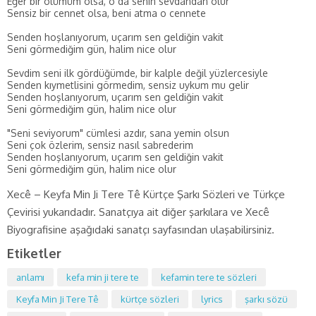
Eğer bir ölümüm olsa, o da senin sevdandan olur
Sensiz bir cennet olsa, beni atma o cennete
Senden hoşlanıyorum, uçarım sen geldiğin vakit
Seni görmediğim gün, halim nice olur
Sevdim seni ilk gördüğümde, bir kalple değil yüzlercesiyle
Senden kıymetlisini görmedim, sensiz uykum mu gelir
Senden hoşlanıyorum, uçarım sen geldiğin vakit
Seni görmediğim gün, halim nice olur
"Seni seviyorum" cümlesi azdır, sana yemin olsun
Seni çok özlerim, sensiz nasıl sabrederim
Senden hoşlanıyorum, uçarım sen geldiğin vakit
Seni görmediğim gün, halim nice olur
Xecê – Keyfa Min Ji Tere Tê Kürtçe Şarkı Sözleri ve Türkçe
Çevirisi yukarıdadır. Sanatçıya ait diğer şarkılara ve Xecê
Biyografisine aşağıdaki sanatçı sayfasından ulaşabilirsiniz.
Etiketler
anlamı
kefa min ji tere te
kefamin tere te sözleri
Keyfa Min Ji Tere Tê
kürtçe sözleri
lyrics
şarkı sözü