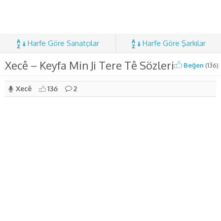
Harfe Göre Sanatçılar
Harfe Göre Şarkılar
Xecê – Keyfa Min Ji Tere Tê Sözleri
Beğen
(
136
)
Xecê
136
2