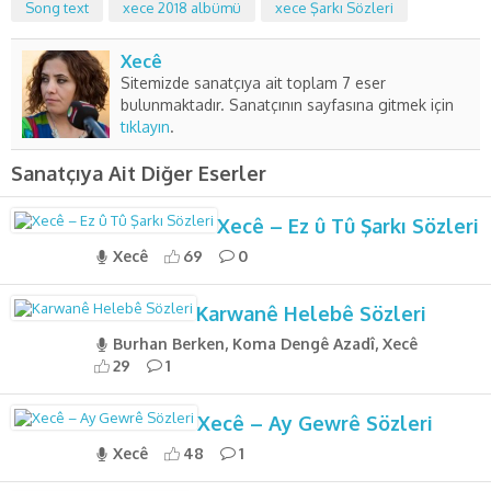
Song text
xece 2018 albümü
xece Şarkı Sözleri
Xecê
Sitemizde sanatçıya ait toplam 7 eser
bulunmaktadır. Sanatçının sayfasına gitmek için
tıklayın
.
Sanatçıya Ait Diğer Eserler
Xecê – Ez û Tû Şarkı Sözleri
Xecê
69
0
Karwanê Helebê Sözleri
Burhan Berken, Koma Dengê Azadî, Xecê
29
1
Xecê – Ay Gewrê Sözleri
Xecê
48
1