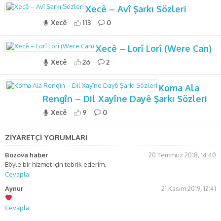
Xecê – Avî Şarkı Sözleri
Xecê
113
0
Xecê – Lorî Lorî (Were Can)
Xecê
26
2
Koma Ala
Rengîn – Dil Xayîne Dayê Şarkı Sözleri
Xecê
9
0
ZİYARETÇİ YORUMLARI
Bozova haber
20 Temmuz 2018, 14:40
Böyle bir hizmet için tebrik ederim.
Cevapla
Aynur
21 Kasım 2019, 12:41
Cevapla