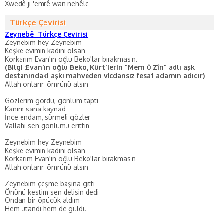
Xwedê ji 'emrê wan nehêle
Türkçe Çevirisi
Zeynebê Türkçe Çevirisi
Zeynebim hey Zeynebim
Keşke evimin kadını olsan
Korkarım Evan'ın oğlu Beko'lar bırakmasın.
(Bilgi :Evan'ın oğlu Beko, Kürt'lerin "Mem û Zîn" adlı aşk
destanındaki aşkı mahveden vicdansız fesat adamın adıdır)
Allah onların ömrünü alsın
Gözlerim gördü, gönlüm taptı
Kanım sana kaynadı
İnce endam, sürmeli gözler
Vallahi sen gönlümü erittin
Zeynebim hey Zeynebim
Keşke evimin kadını olsan
Korkarım Evan'ın oğlu Beko'lar birakmasın
Allah onların ömrünü alsın
Zeynebim çeşme başına gitti
Önünü kestim sen delisin dedi
Ondan bir öpücük aldım
Hem utandı hem de güldü