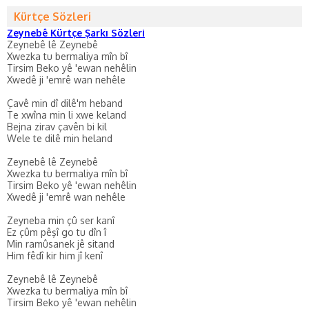
Kürtçe Sözleri
Zeynebê Kürtçe Şarkı Sözleri
Zeynebê lê Zeynebê
Xwezka tu bermaliya mîn bî
Tirsim Beko yê 'ewan nehêlin
Xwedê ji 'emrê wan nehêle
Çavê min dî dilê'm heband
Te xwîna min li xwe keland
Bejna zirav çavên bi kil
Wele te dilê min heland
Zeynebê lê Zeynebê
Xwezka tu bermaliya mîn bî
Tirsim Beko yê 'ewan nehêlin
Xwedê ji 'emrê wan nehêle
Zeyneba min çû ser kanî
Ez çûm pêşî go tu dîn î
Min ramûsanek jê sitand
Him fêdî kir him jî kenî
Zeynebê lê Zeynebê
Xwezka tu bermaliya mîn bî
Tirsim Beko yê 'ewan nehêlin