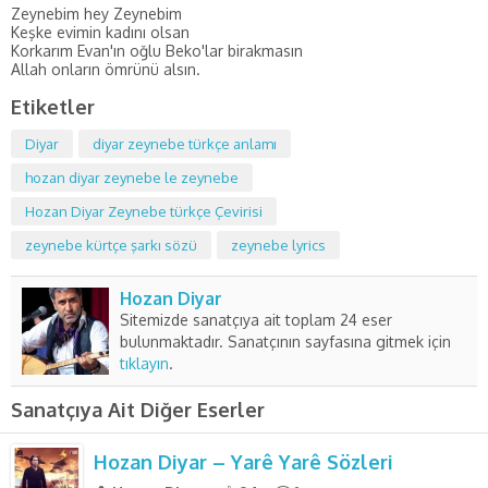
Zeynebim hey Zeynebim
Keşke evimin kadını olsan
Korkarım Evan'ın oğlu Beko'lar birakmasın
Allah onların ömrünü alsın.
Etiketler
Diyar
diyar zeynebe türkçe anlamı
hozan diyar zeynebe le zeynebe
Hozan Diyar Zeynebe türkçe Çevirisi
zeynebe kürtçe şarkı sözü
zeynebe lyrics
Hozan Diyar
Sitemizde sanatçıya ait toplam 24 eser
bulunmaktadır. Sanatçının sayfasına gitmek için
tıklayın
.
Sanatçıya Ait Diğer Eserler
Hozan Diyar – Yarê Yarê Sözleri