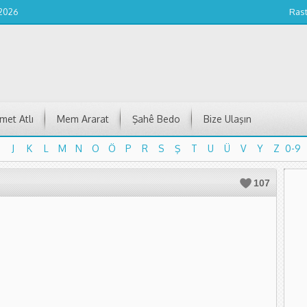
 2026
Ras
et Atlı
Mem Ararat
Şahê Bedo
Bize Ulaşın
J
K
L
M
N
O
Ö
P
R
S
Ş
T
U
Ü
V
Y
Z
0-9
J
K
L
M
N
O
Ö
P
R
S
Ş
T
U
Ü
V
Y
Z
0-9
107