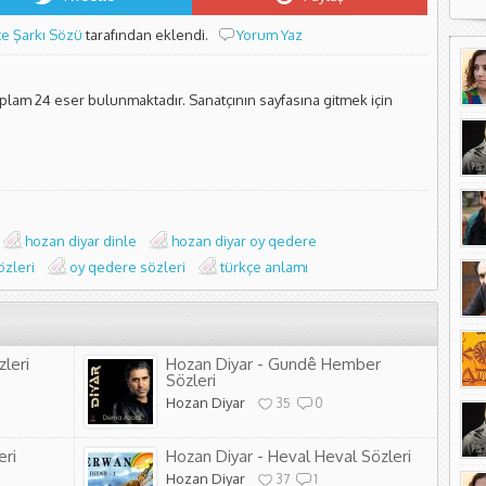
çe Şarkı Sözü
tarafından eklendi.
Yorum Yaz
oplam 24 eser bulunmaktadır. Sanatçının sayfasına gitmek için
hozan diyar dinle
hozan diyar oy qedere
özleri
oy qedere sözleri
türkçe anlamı
zleri
Hozan Diyar - Gundê Hember
Sözleri
Hozan Diyar
35
0
eri
Hozan Diyar - Heval Heval Sözleri
Hozan Diyar
37
1