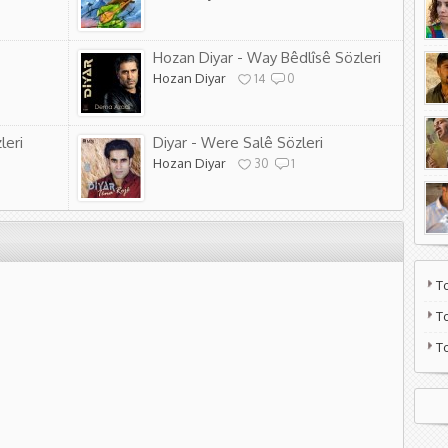
Hozan Diyar - Way Bêdlîsê Sözleri
Hozan Diyar
14
0
leri
Diyar - Were Salê Sözleri
Hozan Diyar
30
1
T
T
T