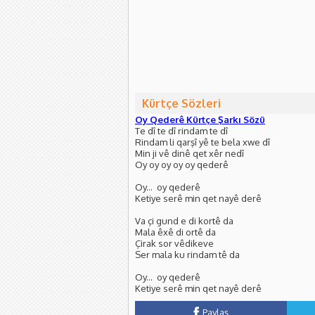
Kürtçe Sözleri
Oy Qederê Kürtçe Şarkı Sözü
Te dî te dî rindam te dî
Rindam li qarşî yê te bela xwe dî
Min ji vê dinê qet xêr nedî
Oy oy oy oy oy qederê
Oy... oy qederê
Ketiye serê min qet nayê derê
Va çi gund e di kortê da
Mala êxê di ortê da
Çirak sor vêdikeve
Ser mala ku rindam tê da
Oy... oy qederê
Ketiye serê min qet nayê derê
Paylaş