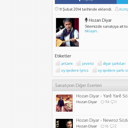
11 Şubat 2014 tarihinde eklendi.
Kürt
Hozan Diyar
Sitemizde sanatçıya ait t
tıklayın
.
Etiketler
anlamı
çevirisi
diyar şarkıları
oy qedere lyrics
oy qedere şarkı s
Sanatçının Diğer Eserleri
Hozan Diyar - Yarê Yarê Sö
Hozan Diyar
94
1
Hozan Diyar - Newroz Sözl
Hozan Diyar
16
2