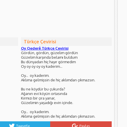
Türkçe Çevirisi
Oy Qederê Türkçe Çevirisi
Gördün, gördün, güzelim gördün
Güzelim karşında belamı buldum
Bu dünyadan hiç hayır görmedim
Oy oy oy oy oy kaderim...
Oy... oy kaderim.
Aklıma gelmişsin de hiç aklımdan çıkmazsın.
Bu ne köydür bu çukurda?
Ağanın evi köyün ortasında
Kırmızı bir çıra yanar,
Güzelimin yaşadığı evin içinde.
Oy... oy kaderim.
Aklıma gelmişsin de hiç aklımdan çıkmazsın.
Tweetle
Paylaş