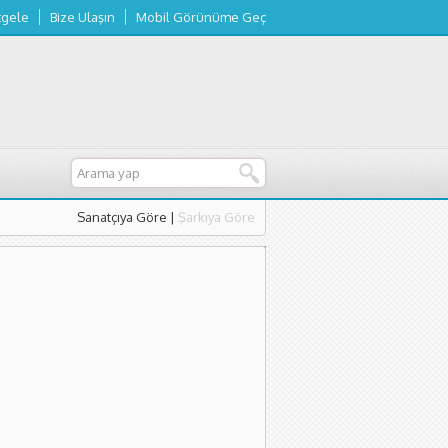
tgele
Bize Ulaşın
Mobil Görünüme Geç
Sanatçıya Göre
|
Şarkıya Göre