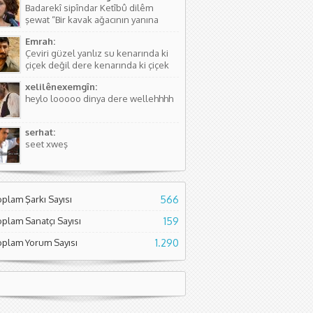
Badarekî sipîndar Ketîbû dilêm
kişinin...
şewat “Bir kavak ağacının yanına
düşmüştü, Yüreğim yangın yeri”
Emrah:
Sözlerdeki hikayede birini arıyorlar
Çeviri güzel yanlız su kenarında ki
ve aradıkları yerde bir kavak
çiçek değil dere kenarında ki çiçek
ağacının yanında yere düşmüş
diyor. Normal çiçeklerden daha
buluyorlar. Aslında Kürtçesinde de...
xelilênexemgîn:
kıymetli olduğunu söylüyor sanırım.
heylo looooo dinya dere wellehhhh
Asıl söyleyen Seyade Şame dur...
serhat:
seet xweş
oplam Şarkı Sayısı
566
oplam Sanatçı Sayısı
159
oplam Yorum Sayısı
1.290