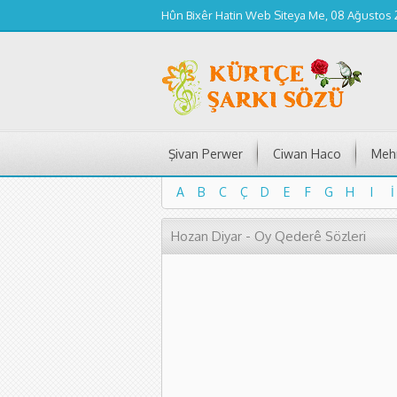
Hûn Bixêr Hatin Web Siteya Me, 08 Ağustos
Şivan Perwer
Ciwan Haco
Mehm
A
B
C
Ç
D
E
F
G
H
I
İ
A
B
C
Ç
D
E
F
G
H
I
İ
Hozan Diyar - Oy Qederê Sözleri