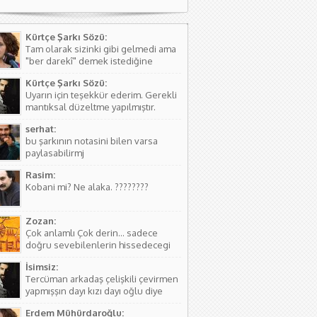
Kürtçe Şarkı Sözü:
Tam olarak sizinki gibi gelmedi ama
"ber darekî" demek istediğine
kanaat getirerek o şekilde
Kürtçe Şarkı Sözü:
düzeltmede bulundum. Teşkkürler
Uyarın için teşekkür ederim. Gerekli
mantıksal düzeltme yapılmıştır.
serhat:
bu şarkının notasini bilen varsa
paylasabilirmj
Rasim:
Kobani mi? Ne alaka. ????????
Zozan:
Çok anlamlı Çok derin... sadece
doğru sevebilenlerin hissedecegi
manalar var....
İsimsiz:
Tercüman arkadaş çelişkili çevirmen
yapmışşın dayı kızı dayı oğlu diye
birşey yoktur hala kızı dayı oğlu
Erdem Mühürdaroğlu:
vardır biraz aile yapısını öğren ( iki