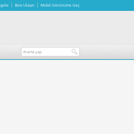
tgele
Bize Ulaşın
Mobil Görünüme Geç