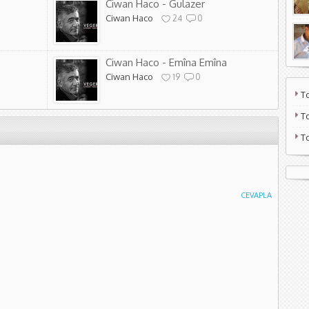
Ciwan Haco - Gulazer
Ciwan Haco
24
0
Ciwan Haco - Emîna Emîna
Ciwan Haco
19
0
T
T
T
CEVAPLA