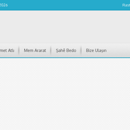
 2026
Ras
et Atlı
Mem Ararat
Şahê Bedo
Bize Ulaşın