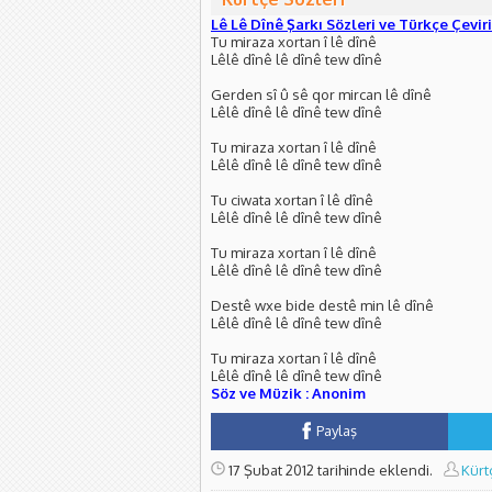
Lê Lê Dînê Şarkı Sözleri ve Türkçe Çeviri
Tu miraza xortan î lê dînê
Lêlê dînê lê dînê tew dînê
Gerden sî û sê qor mircan lê dînê
Lêlê dînê lê dînê tew dînê
Tu miraza xortan î lê dînê
Lêlê dînê lê dînê tew dînê
Tu ciwata xortan î lê dînê
Lêlê dînê lê dînê tew dînê
Tu miraza xortan î lê dînê
Lêlê dînê lê dînê tew dînê
Destê wxe bide destê min lê dînê
Lêlê dînê lê dînê tew dînê
Tu miraza xortan î lê dînê
Lêlê dînê lê dînê tew dînê
Söz ve Müzik : Anonim
Paylaş
17 Şubat 2012 tarihinde eklendi.
Kürt