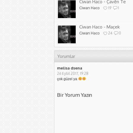
Ciwan Haco - Çavên Te
Ciwan Haco
19
1
Ciwan Haco - Maçek
Ciwan Haco
24
0
Yorumlar
melisa dsena
26 Eylül 2017, 19:28
çok güzel ya
Bir Yorum Yazın