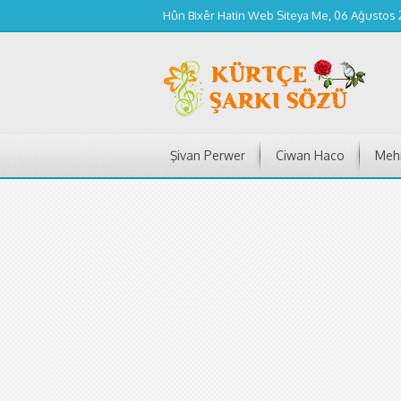
Hûn Bixêr Hatin Web Siteya Me, 06 Ağustos
Şivan Perwer
Ciwan Haco
Mehm