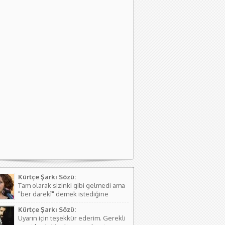
Kürtçe Şarkı Sözü:
Tam olarak sizinki gibi gelmedi ama
"ber darekî" demek istediğine
kanaat getirerek o şekilde
Kürtçe Şarkı Sözü:
düzeltmede bulundum. Teşkkürler
Uyarın için teşekkür ederim. Gerekli