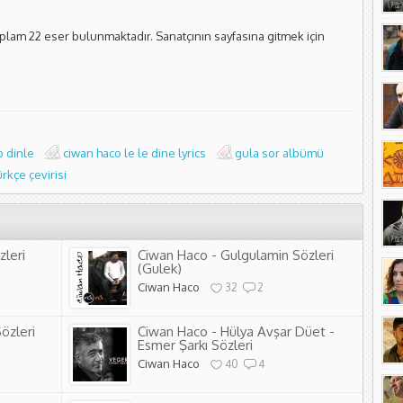
oplam 22 eser bulunmaktadır. Sanatçının sayfasına gitmek için
o dinle
ciwan haco le le dine lyrics
gula sor albümü
ürkçe çevirisi
zleri
Ciwan Haco - Gulgulamin Sözleri
(Gulek)
Ciwan Haco
32
2
özleri
Ciwan Haco - Hülya Avşar Düet -
Esmer Şarkı Sözleri
Ciwan Haco
40
4