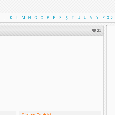
J
K
L
M
N
O
Ö
P
R
S
Ş
T
U
Ü
V
Y
Z
0-9
J
K
L
M
N
O
Ö
P
R
S
Ş
T
U
Ü
V
Y
Z
0-9
21
Türkçe Çevirisi