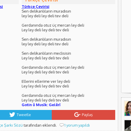
si
Türkçe Çevirisi
Sen delikanlıların muradısın
ley ley deli ley deli tev deli
Gerdanında otuz üç mercan ley deli
Ley ley deli ley deli tev deli
Sen delikanlıların muradısın
ley ley deli ley deli tev deli
Sen delikanlıların meclisisin
Ley ley deli ley deli tev deli
Gerdanında otuz üç mercan ley deli
Ley ley deli ley deli tev deli
Ellerini ellerime ver ley deli
Ley ley deli ley deli tev deli
Gerdanında otuz üç mercan ley deli
Ley ley deli ley deli tev deli
Gotin û Musîk: Gelêrî
Tweetle
Paylaş
çe Şarkı Sözü
tarafından eklendi.
1 yorum yapıldı