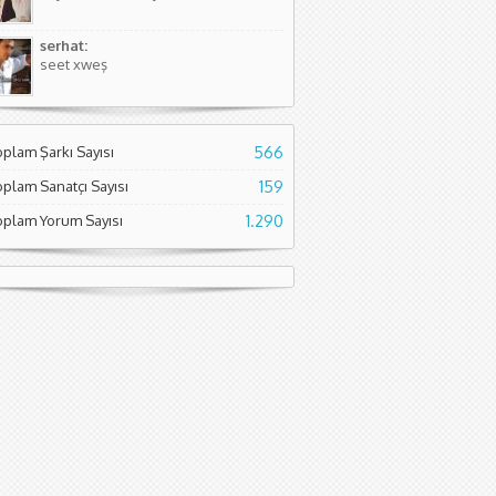
serhat:
seet xweş
oplam Şarkı Sayısı
566
oplam Sanatçı Sayısı
159
oplam Yorum Sayısı
1.290