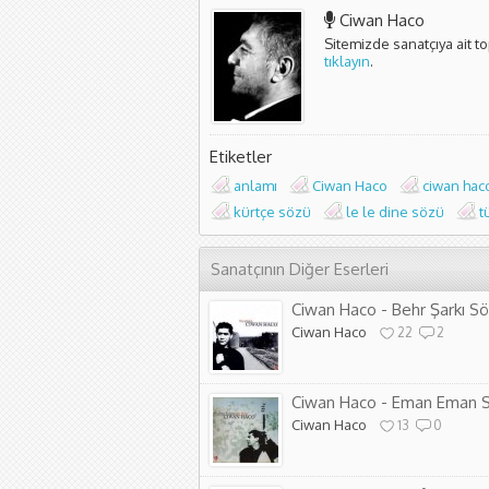
Ciwan Haco
Sitemizde sanatçıya ait t
tıklayın
.
Etiketler
anlamı
Ciwan Haco
ciwan hac
kürtçe sözü
le le dine sözü
t
Sanatçının Diğer Eserleri
Ciwan Haco - Behr Şarkı Sö
Ciwan Haco
22
2
Ciwan Haco - Eman Eman S
Ciwan Haco
13
0