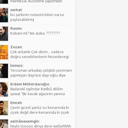
mantıksal düzeltme yapılmıştır.
serhat:
bu şarkının notasini bilen varsa
paylasabilirmj
Rasim:
Kobani mi? Ne alaka. ????????
Zozan:
Çok anlamlı Çok derin... sadece
doğru sevebilenlerin hissedecegi
manalar var....
İsimsiz:
Tercüman arkadaş çelişkili çevirmen
yapmışşın dayı kızı dayı oğlu diye
birşey yoktur hala kızı dayı oğlu
Erdem Mühürdaroğlu:
vardır biraz aile yapısını öğren ( iki
Badarekî sipîndar Ketîbû dilêm
kişinin...
şewat “Bir kavak ağacının yanına
düşmüştü, Yüreğim yangın yeri”
Emrah:
Sözlerdeki hikayede birini arıyorlar
Çeviri güzel yanlız su kenarında ki
ve aradıkları yerde bir kavak
çiçek değil dere kenarında ki çiçek
ağacının yanında yere düşmüş
diyor. Normal çiçeklerden daha
buluyorlar. Aslında Kürtçesinde de...
xelilênexemgîn:
kıymetli olduğunu söylüyor sanırım.
heylo looooo dinya dere wellehhhh
Asıl söyleyen Seyade Şame dur...