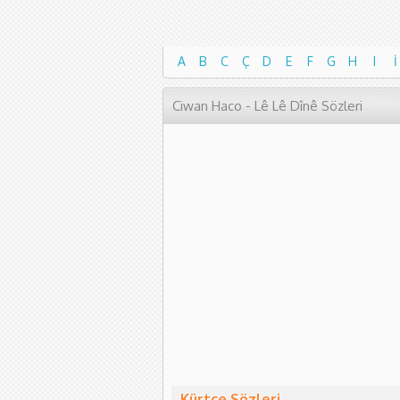
A
B
C
Ç
D
E
F
G
H
I
İ
A
B
C
Ç
D
E
F
G
H
I
İ
Ciwan Haco - Lê Lê Dînê Sözleri
Kürtçe Sözleri