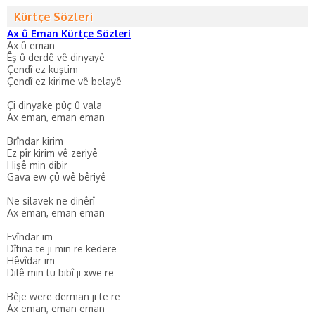
Kürtçe Sözleri
Ax û Eman Kürtçe Sözleri
Ax û eman
Êş û derdê vê dinyayê
Çendî ez kuştim
Çendî ez kirime vê belayê
Çi dinyake pûç û vala
Ax eman, eman eman
Brîndar kirim
Ez pîr kirim vê zeriyê
Hişê min dibir
Gava ew çû wê bêriyê
Ne silavek ne dinêrî
Ax eman, eman eman
Evîndar im
Dîtina te ji min re kedere
Hêvîdar im
Dilê min tu bibî ji xwe re
Bêje were derman ji te re
Ax eman, eman eman