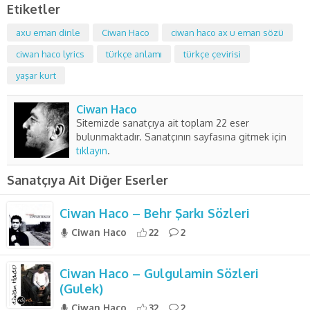
Etiketler
axu eman dinle
Ciwan Haco
ciwan haco ax u eman sözü
ciwan haco lyrics
türkçe anlamı
türkçe çevirisi
yaşar kurt
Ciwan Haco
Sitemizde sanatçıya ait toplam 22 eser
bulunmaktadır. Sanatçının sayfasına gitmek için
tıklayın
.
Sanatçıya Ait Diğer Eserler
Ciwan Haco – Behr Şarkı Sözleri
Ciwan Haco
22
2
Ciwan Haco – Gulgulamin Sözleri
(Gulek)
Ciwan Haco
32
2