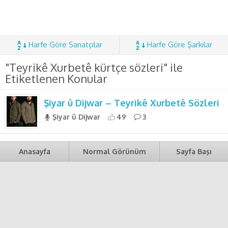
Harfe Göre Sanatçılar
Harfe Göre Şarkılar
"Teyrikê Xurbetê kürtçe sözleri" ile
Etiketlenen Konular
Şiyar û Dijwar – Teyrikê Xurbetê Sözleri
Şiyar û Dijwar
49
3
Anasayfa
Normal Görünüm
Sayfa Başı