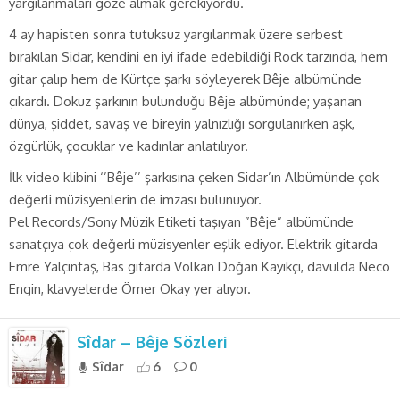
yargılanmaları göze almak gerekiyordu.
4 ay hapisten sonra tutuksuz yargılanmak üzere serbest
bırakılan Sidar, kendini en iyi ifade edebildiği Rock tarzında, hem
gitar çalıp hem de Kürtçe şarkı söyleyerek Bêje albümünde
çıkardı. Dokuz şarkının bulunduğu Bêje albümünde; yaşanan
dünya, şiddet, savaş ve bireyin yalnızlığı sorgulanırken aşk,
özgürlük, çocuklar ve kadınlar anlatılıyor.
İlk video klibini ‘’Bêje’’ şarkısına çeken Sidar’ın Albümünde çok
değerli müzisyenlerin de imzası bulunuyor.
Pel Records/Sony Müzik Etiketi taşıyan ”Bêje” albümünde
sanatçıya çok değerli müzisyenler eşlik ediyor. Elektrik gitarda
Emre Yalçıntaş, Bas gitarda Volkan Doğan Kayıkçı, davulda Neco
Engin, klavyelerde Ömer Okay yer alıyor.
Sîdar – Bêje Sözleri
Sîdar
6
0