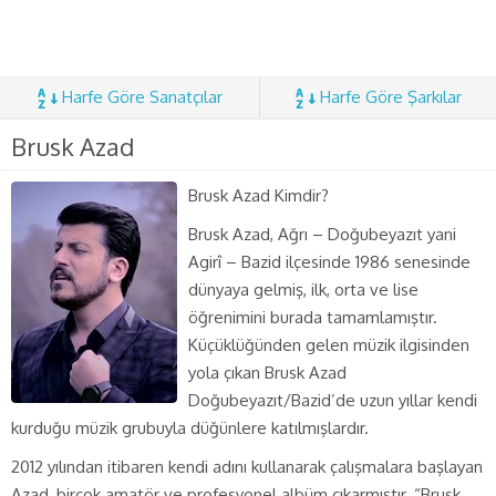
Harfe Göre Sanatçılar
Harfe Göre Şarkılar
Brusk Azad
Brusk Azad Kimdir?
Brusk Azad, Ağrı – Doğubeyazıt yani
Agirî – Bazid ilçesinde 1986 senesinde
dünyaya gelmiş, ilk, orta ve lise
öğrenimini burada tamamlamıştır.
Küçüklüğünden gelen müzik ilgisinden
yola çıkan Brusk Azad
Doğubeyazıt/Bazid’de uzun yıllar kendi
kurduğu müzik grubuyla düğünlere katılmışlardır.
2012 yılından itibaren kendi adını kullanarak çalışmalara başlayan
Azad, birçok amatör ve profesyonel albüm çıkarmıştır. “Brusk