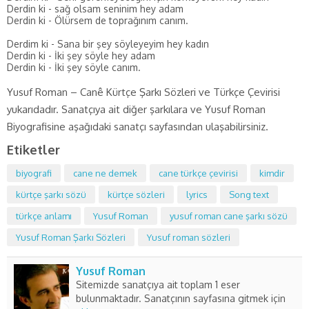
Derdin ki - sağ olsam seninim hey adam
Derdin ki - Ölürsem de toprağınım canım.
Derdim ki - Sana bir şey söyleyeyim hey kadın
Derdin ki - İki şey söyle hey adam
Derdin ki - İki şey söyle canım.
Yusuf Roman – Canê Kürtçe Şarkı Sözleri ve Türkçe Çevirisi
yukarıdadır. Sanatçıya ait diğer şarkılara ve Yusuf Roman
Biyografisine aşağıdaki sanatçı sayfasından ulaşabilirsiniz.
Etiketler
biyografi
cane ne demek
cane türkçe çevirisi
kimdir
kürtçe şarkı sözü
kürtçe sözleri
lyrics
Song text
türkçe anlamı
Yusuf Roman
yusuf roman cane şarkı sözü
Yusuf Roman Şarkı Sözleri
Yusuf roman sözleri
Yusuf Roman
Sitemizde sanatçıya ait toplam 1 eser
bulunmaktadır. Sanatçının sayfasına gitmek için