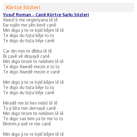
Kürtçe Sözleri
Yusuf Roman - Canê Kürtçe Şarkı Sözleri
Xwezî li me vegeriyana lê lê
Ew rojên me yên berê canê
Min digo ji te re tişkî bêjim lê lê
Te digo du tişta bêje lo lo
Te digo du tişta bêje canê
Car din min te dîtiba lê lê
Bi çavê vê dinyayê canê
Min digo tirsim te nebînim lê lê
Te digo Xwedê mezin e lo lo
Te digo Xwedê mezin e canê
Min digo ji te re tişkî bêjim lê lê
Te digo du tişta bêje lo lo
Te digo du tişta bêje canê
Miradê me bi hev nebû lê lê
Tu ji bîra min dernayê canê
Min digo tirsim te nebînim lê lê
Te digo sax bim ya te me lo lo
Bimrim ji axê re me canê
Min digo ji te re tişkî bêjim lê lê