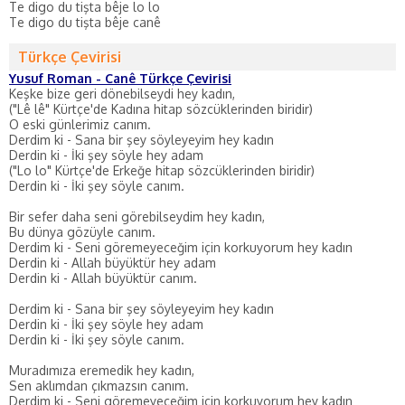
Te digo du tişta bêje lo lo
Te digo du tişta bêje canê
Türkçe Çevirisi
Yusuf Roman - Canê Türkçe Çevirisi
Keşke bize geri dönebilseydi hey kadın,
("Lê lê" Kürtçe'de Kadına hitap sözcüklerinden biridir)
O eski günlerimiz canım.
Derdim ki - Sana bir şey söyleyeyim hey kadın
Derdin ki - İki şey söyle hey adam
("Lo lo" Kürtçe'de Erkeğe hitap sözcüklerinden biridir)
Derdin ki - İki şey söyle canım.
Bir sefer daha seni görebilseydim hey kadın,
Bu dünya gözüyle canım.
Derdim ki - Seni göremeyeceğim için korkuyorum hey kadın
Derdin ki - Allah büyüktür hey adam
Derdin ki - Allah büyüktür canım.
Derdim ki - Sana bir şey söyleyeyim hey kadın
Derdin ki - İki şey söyle hey adam
Derdin ki - İki şey söyle canım.
Muradımıza eremedik hey kadın,
Sen aklımdan çıkmazsın canım.
Derdim ki - Seni göremeyeceğim için korkuyorum hey kadın