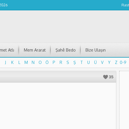
 2026
Ras
et Atlı
Mem Ararat
Şahê Bedo
Bize Ulaşın
J
K
L
M
N
O
Ö
P
R
S
Ş
T
U
Ü
V
Y
Z
0-9
J
K
L
M
N
O
Ö
P
R
S
Ş
T
U
Ü
V
Y
Z
0-9
35