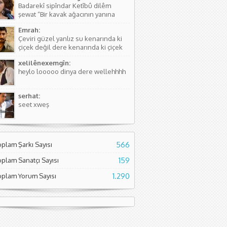
Badarekî sipîndar Ketîbû dilêm
kişinin...
şewat “Bir kavak ağacının yanına
düşmüştü, Yüreğim yangın yeri”
Emrah:
Sözlerdeki hikayede birini arıyorlar
Çeviri güzel yanlız su kenarında ki
ve aradıkları yerde bir kavak
çiçek değil dere kenarında ki çiçek
ağacının yanında yere düşmüş
diyor. Normal çiçeklerden daha
buluyorlar. Aslında Kürtçesinde de...
xelilênexemgîn:
kıymetli olduğunu söylüyor sanırım.
heylo looooo dinya dere wellehhhh
Asıl söyleyen Seyade Şame dur...
serhat:
seet xweş
oplam Şarkı Sayısı
566
oplam Sanatçı Sayısı
159
oplam Yorum Sayısı
1.290