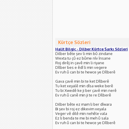
Kürtçe Sözleri
Halit Bilgiç - Dilber Kürtçe Şarkı Sözleri
Dilber bête şev li min bû zindane
Wexta tu çû ez bûme nîv însane
Roj dirêj in çavê min li riyane
Dîlber bes e êdî li min vegere
Ev ruh û can bi te hewce ye Dîlberê
Gava çavê min bi te ket Dîlberê
Tu ket xeyalê min dîsa weke berê
Tu bi Xwedê ke ji ber çavê min nerê
Ev ruh û canê min ji te re Dîlberê
Dilber bête ez mam li ber dîwara
Bi şev bi roj ez dikevim xeyala
Veger vê dilê min nehêle vala
Ez li benda te me bi meh û sala
Ev ruh û can bi te hewce ye Dîlberê