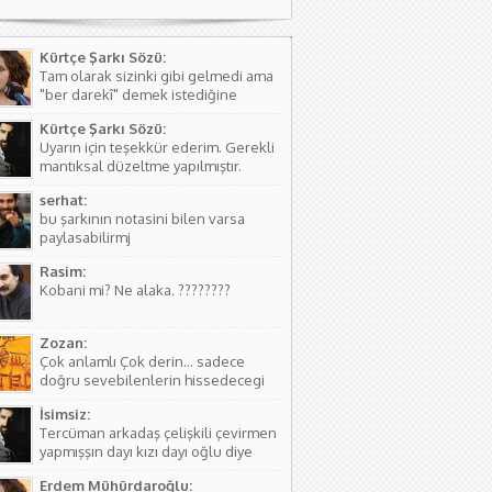
Kürtçe Şarkı Sözü:
Tam olarak sizinki gibi gelmedi ama
"ber darekî" demek istediğine
kanaat getirerek o şekilde
Kürtçe Şarkı Sözü:
düzeltmede bulundum. Teşkkürler
Uyarın için teşekkür ederim. Gerekli
mantıksal düzeltme yapılmıştır.
serhat:
bu şarkının notasini bilen varsa
paylasabilirmj
Rasim:
Kobani mi? Ne alaka. ????????
Zozan:
Çok anlamlı Çok derin... sadece
doğru sevebilenlerin hissedecegi
manalar var....
İsimsiz:
Tercüman arkadaş çelişkili çevirmen
yapmışşın dayı kızı dayı oğlu diye
birşey yoktur hala kızı dayı oğlu
Erdem Mühürdaroğlu:
vardır biraz aile yapısını öğren ( iki