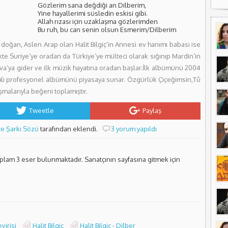
Gözlerim sana değdiği an Dilberim,
Yine hayallerimi süsledin eskisi gibi.
Allah rızası için uzaklaşma gözlerimden
Bu ruh, bu can senin olsun Esmerim/Dilberim
e doğan, Aslen Arap olan Halit Bilgiç’in Annesi ev hanımı babası ise
ikte Suriye’ye oradan da Türkiye’ye mülteci olarak sığınıp Mardin’in
alova’ya gider ve ilk müzik hayatına oradan başlar.İlk albümünü 2004
simli profesyonel albümünü piyasaya sunar. Özgürlük Çiçeğimsin,Tû
şmalarıyla beğeni toplamıştır.
Tweetle
Paylaş
çe Şarkı Sözü
tarafından eklendi.
3 yorum yapıldı
oplam 3 eser bulunmaktadır. Sanatçının sayfasına gitmek için
virisi
Halit Bilgiç
Halit Bilgiç - Dilber