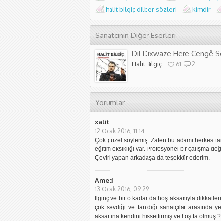
halit bilgiç dilber sözleri
kimdir
Sanatçının Diğer Eserleri
Dil Dixwaze Here Cengê Sö
Halit Bilgiç
61
2
Yorumlar
xalit
12 Ocak 2016, 11:14
Çok güzel söylemiş. Zaten bu adamı herkes tanı
eğitim eksikliği var. Profesyonel bir çalışma 
Çeviri yapan arkadaşa da teşekkür ederim.
Amed
13 Ocak 2016, 09:29
İlginç ve bir o kadar da hoş aksanıyla dikkatleri
çok sevdiği ve tanıdığı sanatçılar arasında y
aksanına kendini hissettirmiş ve hoş ta olmuş ?