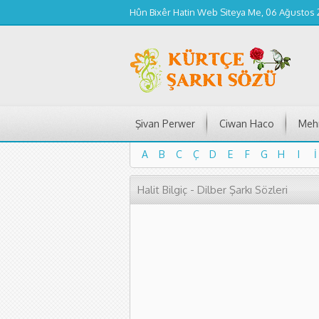
Hûn Bixêr Hatin Web Siteya Me, 06 Ağustos
Şivan Perwer
Ciwan Haco
Mehm
A
B
C
Ç
D
E
F
G
H
I
İ
A
B
C
Ç
D
E
F
G
H
I
İ
Halit Bilgiç - Dilber Şarkı Sözleri