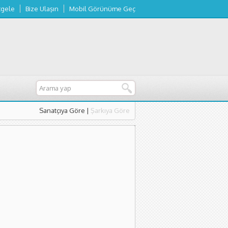
tgele
Bize Ulaşın
Mobil Görünüme Geç
Sanatçıya Göre
|
Şarkıya Göre