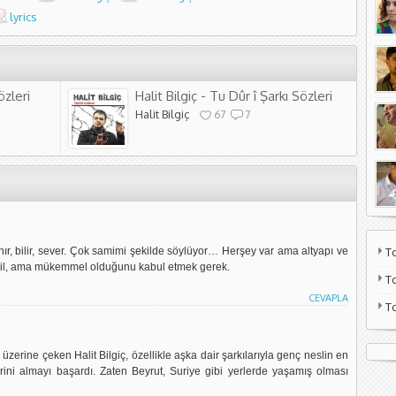
lyrics
zleri
Halit Bilgiç - Tu Dûr î Şarkı Sözleri
Halit Bilgiç
67
7
r, bilir, sever. Çok samimi şekilde söylüyor… Herşey var ama altyapı ve
T
değil, ama mükemmel olduğunu kabul etmek gerek.
T
CEVAPLA
T
 üzerine çeken Halit Bilgiç, özellikle aşka dair şarkılarıyla genç neslin en
erini almayı başardı. Zaten Beyrut, Suriye gibi yerlerde yaşamış olması