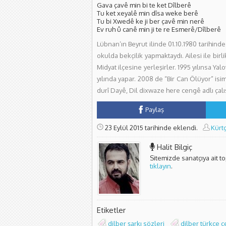
Gava çavê min bi te ket Dîlberê
Tu ket xeyalê min dîsa weke berê
Tu bi Xwedê ke ji ber çavê min nerê
Ev ruh û canê min ji te re Esmerê/Dîlberê
Lübnan’ın Beyrut ilinde 01.10.1980 tarihind
okulda bekçilik yapmaktaydı. Ailesi ile birl
Midyat ilçesine yerleşirler. 1995 yılınsa Y
yılında yapar. 2008 de “Bir Can Ölüyor” i
durî Dayê, Dil dixwaze here cengê adlı çalı
Paylaş
23 Eylül 2015 tarihinde eklendi.
Kürt
Halit Bilgiç
Sitemizde sanatçıya ait t
tıklayın
.
Etiketler
dilber şarkı sözleri
dilber türkçe çe