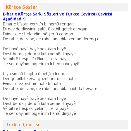
Kürtçe Sözleri
Bihar e Kürtçe Şarkı Sözleri ve Türkçe Çevirisi (Çevirisi
Aşağıdadır)
Bihar e bîstan xemilîn bi hemû rengan
Di nav de dixwînin şalûl û bilbil gelek dengan
Evîna te ez helandim bê şer û cengan
De rabe, de rabe, de rabe jana dila zeman dereng e
De hayê hayê hayê xezalam hayê
Dest berda ji derd û kula xemê dinyayê
Vê bihrê hespekî çêkim ji te ra bayê
Te ser dayînim bigerînim li hemû dinyayê
Çiya şîn bû bi giha û pelçîm li dara
Dengê bilbil kewa gozel her der dinale
Evîna te ez xistime halê bêhala
De rabe, de rabe, de rabe jana dila li dil da heware
De hayê hayê hayê xezalam hayê
Dest berde ji derd û kula xemê dinyayê
Vê bihrê hespekî çêkim ji te ra bayê
Te ser dayînim bigerînim hemû dinyayê
Türkçe Çevirisi