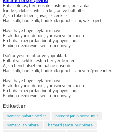
Bihar e Türkçe Çevirisi
Bahar olmuş, her renk ile süslenmiş bostanlar
İçinde şarkılar söyler arı kuşları ve bülbüller
Aşkın tüketti beni şavaşsız cenksiz
Hadi kalk, hadi kalk, hadi kalk gönül sızım, vakit geçtir
Haye haye haye ceylanım haye
Bırak dünyanın derdini, yarasını ve hüznünü
Bu bahar rüzgardan bir at yapayım sana
Bindirip gezdireyim seni tüm dünyayı
Dağlar yeşerdi otlar ve yapraklarla
Bülbül ve keklik sesleri her yerde inler
Aşkın beni halsizlerin haline düşürdü
Hadi kalk, hadi kalk, hadi kalk gönül sızım yüreğimde inler.
Haye haye haye ceylanım haye
Bırak dünyanın derdini, yarasını ve hüznünü
Bu bahar rüzgardan bir at yapayım sana
Bindirip gezdireyim seni tüm dünyayı
Etiketler
bamerd bahare sözler
bamerd jan & şemsunur
bamerd jan bihare
bamerd şemsunur bihare