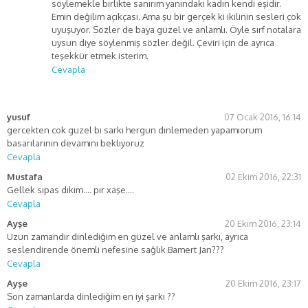
söylemekle birlikte sanırım yanındaki kadın kendi eşidir.
Emin değilim açıkçası. Ama şu bir gerçek ki ikilinin sesleri çok
uyuşuyor. Sözler de baya güzel ve anlamlı. Öyle sırf notalara
uysun diye söylenmiş sözler değil. Çeviri için de ayrıca
teşekkür etmek isterim.
Cevapla
yusuf
07 Ocak 2016, 16:14
gercekten cok guzel bı sarkı hergun dınlemeden yapamıorum
basarılarının devamını beklıyoruz
Cevapla
Mustafa
02 Ekim 2016, 22:31
Gellek sıpas dıkım…. pır xaşe….
Cevapla
Ayşe
20 Ekim 2016, 23:14
Uzun zamandır dinlediğim en güzel ve anlamlı şarkı, ayrıca
seslendirende önemli nefesine sağlık Bamert Jan???
Cevapla
Ayşe
20 Ekim 2016, 23:17
Son zamanlarda dinlediğim en iyi şarkı ??