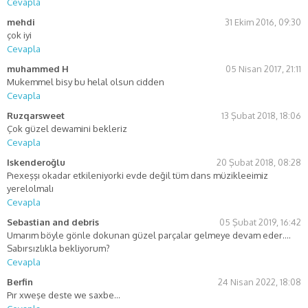
Cevapla
mehdi
31 Ekim 2016, 09:30
çok iyi
Cevapla
muhammed H
05 Nisan 2017, 21:11
Mukemmel bisy bu helal olsun cidden
Cevapla
Ruzqarsweet
13 Şubat 2018, 18:06
Çok güzel dewamini bekleriz
Cevapla
Iskenderoğlu
20 Şubat 2018, 08:28
Pıexeşşı okadar etkileniyorki evde değil tüm dans müzikleeimiz
yerelolmalı
Cevapla
Sebastian and debris
05 Şubat 2019, 16:42
Umarım böyle gönle dokunan güzel parçalar gelmeye devam eder….
Sabırsızlıkla bekliyorum?
Cevapla
Berfin
24 Nisan 2022, 18:08
Pır xweşe deste we saxbe…