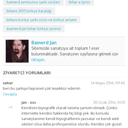
bamerd şemsunur şarkı sözleri
bihar e lyrics
bihare 2013 türkçe karşılığı
bihare kürtçe şarkı sözü ve türkçe anlamı
ibamerd jan bıhar türkçe çevirisi
Bamerd Jan
Sitemizde sanatçıya ait toplam 1 eser
bulunmaktadır. Sanatçının sayfasına gitmek için
tıklayın
.
ZİYARETÇİ YORUMLARI
seher
14 Mayıs 2014, 09:40
ben bu şarkıya hayranım çok teşekkür ederim
Cevapla
jan - sızı
30 Ocak 2016, 01:01
Kendisini biyografik olarak tanıma şansım olmadı. Çünkü
internette kendisi hakkında hiç bilgi yok. Bu konuda
sanatçılarımız kendi biyografilerini yazsalar ve kendi web
siteleri olsa daha profesyonelce olurdu. Kendisi çok güzel