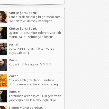
Kürtçe Şarkı Sözü:
Tam olarak sizinki gibi gelmedi ama
"ber darekî" demek istediğine
kanaat getirerek o şekilde
Kürtçe Şarkı Sözü:
düzeltmede bulundum. Teşkkürler
Uyarın için teşekkür ederim. Gerekli
mantıksal düzeltme yapılmıştır.
serhat:
bu şarkının notasini bilen varsa
paylasabilirmj
Rasim:
Kobani mi? Ne alaka. ????????
Zozan:
Çok anlamlı Çok derin... sadece
doğru sevebilenlerin hissedecegi
manalar var....
İsimsiz:
Tercüman arkadaş çelişkili çevirmen
yapmışşın dayı kızı dayı oğlu diye
birşey yoktur hala kızı dayı oğlu
Erdem Mühürdaroğlu:
vardır biraz aile yapısını öğren ( iki