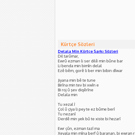
Kürtçe Sözleri
Delala Min Kürtçe Şarkı Sözleri
Dil tarûmar,
Ewrû ezman li ser dilê min bûne bar
Li benda min bimîn delal
Ezê bêm, gorê li ber min bibin dîwar
Jiyana min bê te tune
Birîna min tev bi xwîn e
Bi roj û şev diqêrîne
Delala min
Tu xezal î
Çol û çiya li pey te ez bûme berî
Tu nezanî
Derdê min yek bû te xiste bi hezarî
Ewr çûn, ezman tazî ma
Xeyala min mîna berf û baranan, bi ewran 