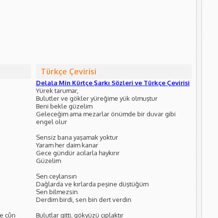
Türkçe Çevirisi
Delala Min Kürtçe Şarkı Sözleri ve Türkçe Çevirisi
Yürek tarumar,
Bulutler ve gökler yüreğime yük olmuştur
Beni bekle güzelim
Geleceğim ama mezarlar önümde bir duvar gibi
engel olur
Sensiz bana yaşamak yoktur
Yaram her daim kanar
Gece gündür acılarla haykırır
Güzelim
Sen ceylansın
Dağlarda ve kırlarda peşine düştüğüm
Sen bilmezsin
Derdim birdi, sen bin dert verdin
re çûn
Bulutlar gitti, gökyüzü çıplaktır