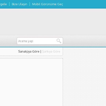
tgele
Bize Ulaşın
Mobil Görünüme Geç
Sanatçıya Göre
|
Şarkıya Göre