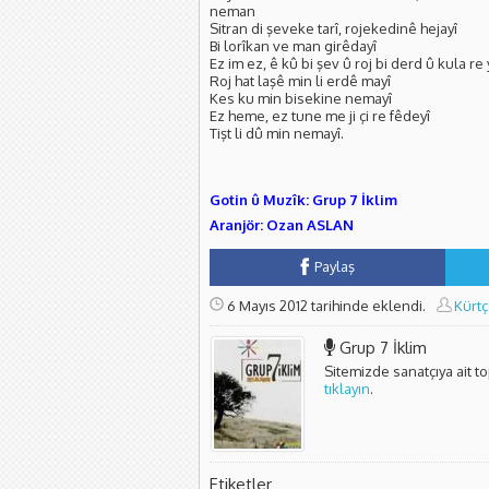
neman
Sitran di şeveke tarî, rojekedinê hejayî
Bi lorîkan ve man girêdayî
Ez im ez, ê kû bi şev û roj bi derd û kula re 
Roj hat laşê min li erdê mayî
Kes ku min bisekine nemayî
Ez heme, ez tune me ji çi re fêdeyî
Tişt li dû min nemayî.
Gotin û Muzîk: Grup 7 İklim
Aranjör: Ozan ASLAN
Paylaş
6 Mayıs 2012 tarihinde eklendi.
Kürtç
Grup 7 İklim
Sitemizde sanatçıya ait t
tıklayın
.
Etiketler