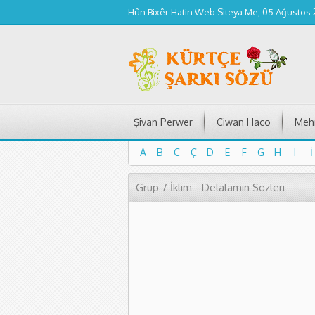
Hûn Bixêr Hatin Web Siteya Me, 05 Ağustos
Şivan Perwer
Ciwan Haco
Mehm
A
B
C
Ç
D
E
F
G
H
I
İ
A
B
C
Ç
D
E
F
G
H
I
İ
Grup 7 İklim - Delalamin Sözleri