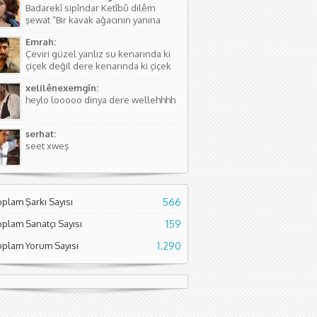
Badarekî sipîndar Ketîbû dilêm
kişinin...
şewat “Bir kavak ağacının yanına
düşmüştü, Yüreğim yangın yeri”
Emrah:
Sözlerdeki hikayede birini arıyorlar
Çeviri güzel yanlız su kenarında ki
ve aradıkları yerde bir kavak
çiçek değil dere kenarında ki çiçek
ağacının yanında yere düşmüş
diyor. Normal çiçeklerden daha
buluyorlar. Aslında Kürtçesinde de...
xelilênexemgîn:
kıymetli olduğunu söylüyor sanırım.
heylo looooo dinya dere wellehhhh
Asıl söyleyen Seyade Şame dur...
serhat:
seet xweş
oplam Şarkı Sayısı
566
oplam Sanatçı Sayısı
159
oplam Yorum Sayısı
1.290