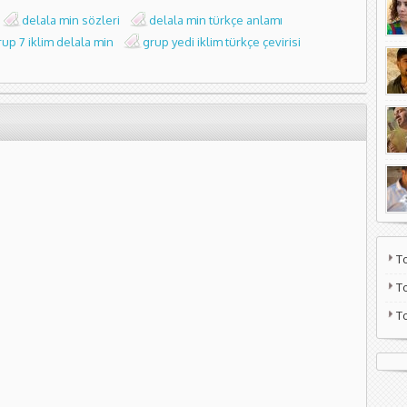
delala min sözleri
delala min türkçe anlamı
rup 7 iklim delala min
grup yedi iklim türkçe çevirisi
T
T
T