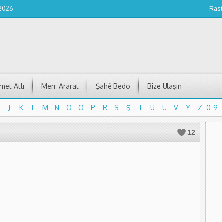
 2026
Ras
et Atlı
Mem Ararat
Şahê Bedo
Bize Ulaşın
J
K
L
M
N
O
Ö
P
R
S
Ş
T
U
Ü
V
Y
Z
0-9
J
K
L
M
N
O
Ö
P
R
S
Ş
T
U
Ü
V
Y
Z
0-9
12