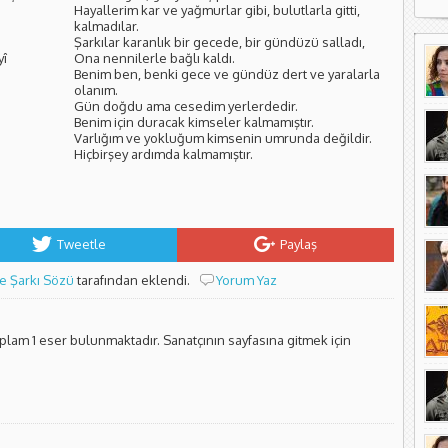
Hayallerim kar ve yağmurlar gibi, bulutlarla gitti,
kalmadılar.
Şarkılar karanlık bir gecede, bir gündüzü salladı,
yî
Ona nennilerle bağlı kaldı.
Benim ben, benki gece ve gündüz dert ve yaralarla
olanım.
Gün doğdu ama cesedim yerlerdedir.
Benim için duracak kimseler kalmamıştır.
Varlığım ve yokluğum kimsenin umrunda değildir.
Hiçbirşey ardımda kalmamıştır.
Tweetle
Paylaş
e Şarkı Sözü
tarafından eklendi.
Yorum Yaz
oplam 1 eser bulunmaktadır. Sanatçının sayfasına gitmek için