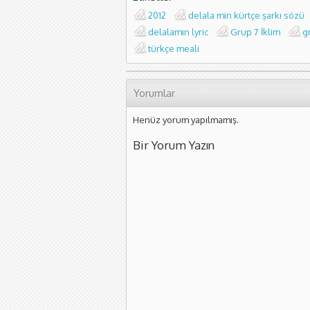
2012
delala min kürtçe şarkı sözü
delalamın lyric
Grup 7 İklim
g
türkçe meali
Yorumlar
Henüz yorum yapılmamış.
Bir Yorum Yazın