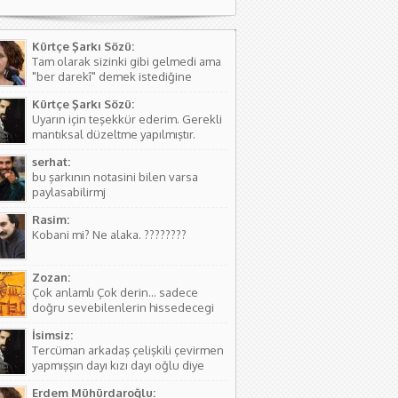
Kürtçe Şarkı Sözü:
Tam olarak sizinki gibi gelmedi ama
"ber darekî" demek istediğine
kanaat getirerek o şekilde
Kürtçe Şarkı Sözü:
düzeltmede bulundum. Teşkkürler
Uyarın için teşekkür ederim. Gerekli
mantıksal düzeltme yapılmıştır.
serhat:
bu şarkının notasini bilen varsa
paylasabilirmj
Rasim:
Kobani mi? Ne alaka. ????????
Zozan:
Çok anlamlı Çok derin... sadece
doğru sevebilenlerin hissedecegi
manalar var....
İsimsiz:
Tercüman arkadaş çelişkili çevirmen
yapmışşın dayı kızı dayı oğlu diye
birşey yoktur hala kızı dayı oğlu
Erdem Mühürdaroğlu:
vardır biraz aile yapısını öğren ( iki