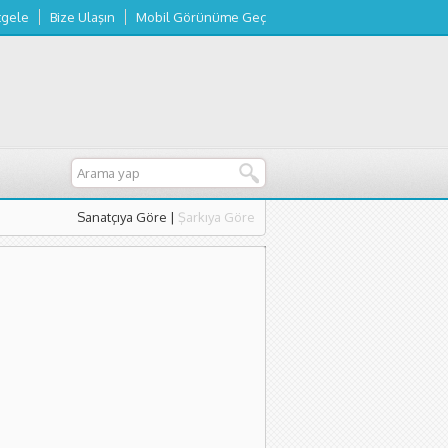
tgele
Bize Ulaşın
Mobil Görünüme Geç
Sanatçıya Göre
|
Şarkıya Göre