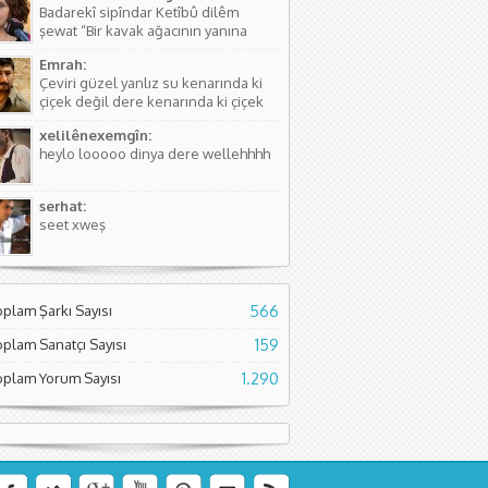
Badarekî sipîndar Ketîbû dilêm
kişinin...
şewat “Bir kavak ağacının yanına
düşmüştü, Yüreğim yangın yeri”
Emrah:
Sözlerdeki hikayede birini arıyorlar
Çeviri güzel yanlız su kenarında ki
ve aradıkları yerde bir kavak
çiçek değil dere kenarında ki çiçek
ağacının yanında yere düşmüş
diyor. Normal çiçeklerden daha
buluyorlar. Aslında Kürtçesinde de...
xelilênexemgîn:
kıymetli olduğunu söylüyor sanırım.
heylo looooo dinya dere wellehhhh
Asıl söyleyen Seyade Şame dur...
serhat:
seet xweş
oplam Şarkı Sayısı
566
oplam Sanatçı Sayısı
159
oplam Yorum Sayısı
1.290