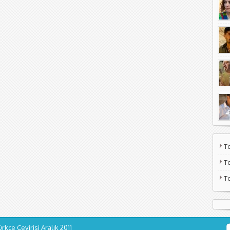
T
T
T
ürkçe Çevirisi
Aralık 2011