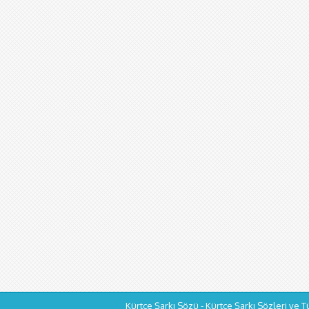
Kürtçe Şarkı Sözü - Kürtçe Şarkı Sözleri ve T