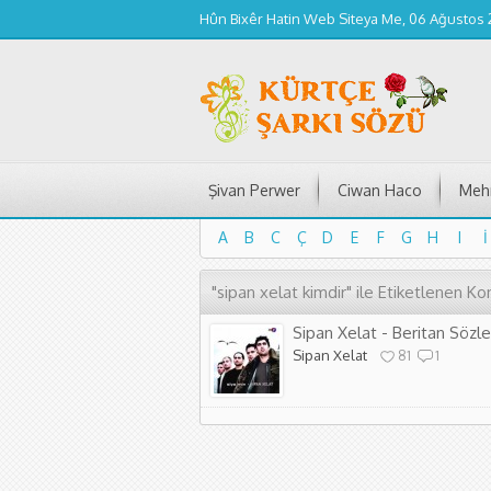
Hûn Bixêr Hatin Web Siteya Me, 06 Ağustos
Şivan Perwer
Ciwan Haco
Mehm
A
B
C
Ç
D
E
F
G
H
I
İ
A
B
C
Ç
D
E
F
G
H
I
İ
"sipan xelat kimdir" ile Etiketlenen Ko
Sipan Xelat - Beritan Sözle
Sipan Xelat
81
1