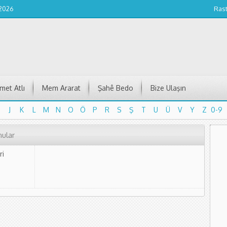
 2026
Ras
et Atlı
Mem Ararat
Şahê Bedo
Bize Ulaşın
J
K
L
M
N
O
Ö
P
R
S
Ş
T
U
Ü
V
Y
Z
0-9
J
K
L
M
N
O
Ö
P
R
S
Ş
T
U
Ü
V
Y
Z
0-9
nular
ri