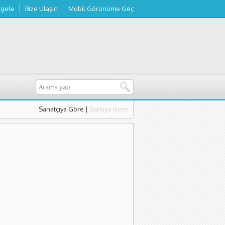
tgele
Bize Ulaşın
Mobil Görünüme Geç
Sanatçıya Göre
|
Şarkıya Göre