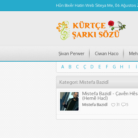
Hûn Bixêr Hatin Web Siteya Me, 06 Ağustos
Şivan Perwer
Ciwan Haco
Mehm
A
B
C
Ç
D
E
F
G
H
I
İ
A
B
C
Ç
D
E
F
G
H
I
İ
Kategori: Mistefa Bazidî
Mistefa Bazidî - Çavên Hêsi
(Hemê Hacî)
Mistefa Bazidî
31
5