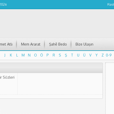
 2026
Ras
et Atlı
Mem Ararat
Şahê Bedo
Bize Ulaşın
J
K
L
M
N
O
Ö
P
R
S
Ş
T
U
Ü
V
Y
Z
0-9
J
K
L
M
N
O
Ö
P
R
S
Ş
T
U
Ü
V
Y
Z
0-9
r Sözleri