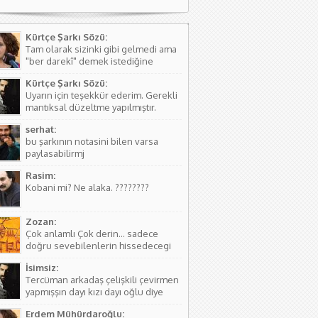
Kürtçe Şarkı Sözü:
Tam olarak sizinki gibi gelmedi ama
"ber darekî" demek istediğine
kanaat getirerek o şekilde
Kürtçe Şarkı Sözü:
düzeltmede bulundum. Teşkkürler
Uyarın için teşekkür ederim. Gerekli
mantıksal düzeltme yapılmıştır.
serhat:
bu şarkının notasini bilen varsa
paylasabilirmj
Rasim:
Kobani mi? Ne alaka. ????????
Zozan:
Çok anlamlı Çok derin... sadece
doğru sevebilenlerin hissedecegi
manalar var....
İsimsiz:
Tercüman arkadaş çelişkili çevirmen
yapmışşın dayı kızı dayı oğlu diye
birşey yoktur hala kızı dayı oğlu
Erdem Mühürdaroğlu:
vardır biraz aile yapısını öğren ( iki