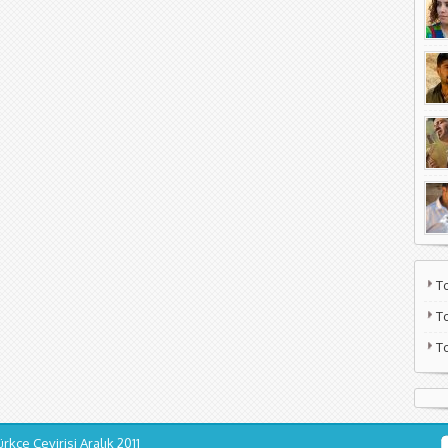
T
T
T
ürkçe Çevirisi
Aralık 2011