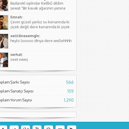
Badarekî sipîndar Ketîbû dilêm
kişinin...
şewat “Bir kavak ağacının yanına
düşmüştü, Yüreğim yangın yeri”
Emrah:
Sözlerdeki hikayede birini arıyorlar
Çeviri güzel yanlız su kenarında ki
ve aradıkları yerde bir kavak
çiçek değil dere kenarında ki çiçek
ağacının yanında yere düşmüş
diyor. Normal çiçeklerden daha
buluyorlar. Aslında Kürtçesinde de...
xelilênexemgîn:
kıymetli olduğunu söylüyor sanırım.
heylo looooo dinya dere wellehhhh
Asıl söyleyen Seyade Şame dur...
serhat:
seet xweş
oplam Şarkı Sayısı
566
oplam Sanatçı Sayısı
159
oplam Yorum Sayısı
1.290