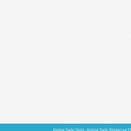
Kürtçe Şarkı Sözü - Kürtçe Şarkı Sözleri ve T