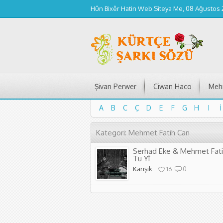
Hûn Bixêr Hatin Web Siteya Me, 08 Ağustos
Şivan Perwer
Ciwan Haco
Mehm
A
B
C
Ç
D
E
F
G
H
I
İ
A
B
C
Ç
D
E
F
G
H
I
İ
Kategori: Mehmet Fatih Can
Serhad Eke & Mehmet Fatih
Tu Yî
Karışık
16
0