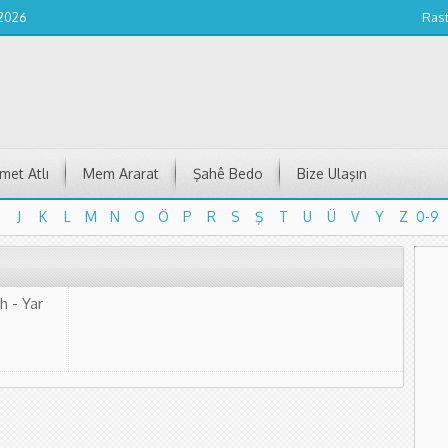
 2026
Ras
et Atlı
Mem Ararat
Şahê Bedo
Bize Ulaşın
J
K
L
M
N
O
Ö
P
R
S
Ş
T
U
Ü
V
Y
Z
0-9
J
K
L
M
N
O
Ö
P
R
S
Ş
T
U
Ü
V
Y
Z
0-9
 - Yar