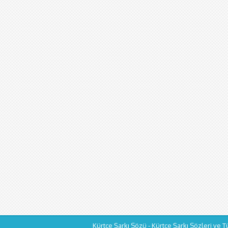
Kürtçe Şarkı Sözü - Kürtçe Şarkı Sözleri ve T