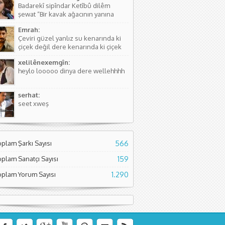
Badarekî sipîndar Ketîbû dilêm
kişinin...
şewat “Bir kavak ağacının yanına
düşmüştü, Yüreğim yangın yeri”
Emrah:
Sözlerdeki hikayede birini arıyorlar
Çeviri güzel yanlız su kenarında ki
ve aradıkları yerde bir kavak
çiçek değil dere kenarında ki çiçek
ağacının yanında yere düşmüş
diyor. Normal çiçeklerden daha
buluyorlar. Aslında Kürtçesinde de...
xelilênexemgîn:
kıymetli olduğunu söylüyor sanırım.
heylo looooo dinya dere wellehhhh
Asıl söyleyen Seyade Şame dur...
serhat:
seet xweş
oplam Şarkı Sayısı
566
oplam Sanatçı Sayısı
159
oplam Yorum Sayısı
1.290