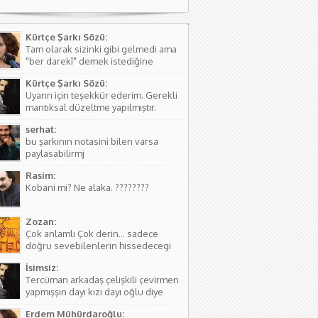
Kürtçe Şarkı Sözü:
Tam olarak sizinki gibi gelmedi ama
"ber darekî" demek istediğine
kanaat getirerek o şekilde
Kürtçe Şarkı Sözü:
düzeltmede bulundum. Teşkkürler
Uyarın için teşekkür ederim. Gerekli
mantıksal düzeltme yapılmıştır.
serhat:
bu şarkının notasini bilen varsa
paylasabilirmj
Rasim:
Kobani mi? Ne alaka. ????????
Zozan:
Çok anlamlı Çok derin... sadece
doğru sevebilenlerin hissedecegi
manalar var....
İsimsiz:
Tercüman arkadaş çelişkili çevirmen
yapmışşın dayı kızı dayı oğlu diye
birşey yoktur hala kızı dayı oğlu
Erdem Mühürdaroğlu:
vardır biraz aile yapısını öğren ( iki