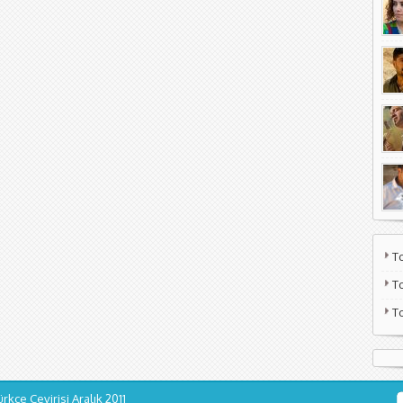
T
T
T
ürkçe Çevirisi
Aralık 2011