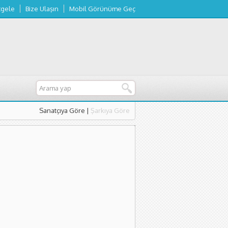
tgele
Bize Ulaşın
Mobil Görünüme Geç
Sanatçıya Göre
|
Şarkıya Göre