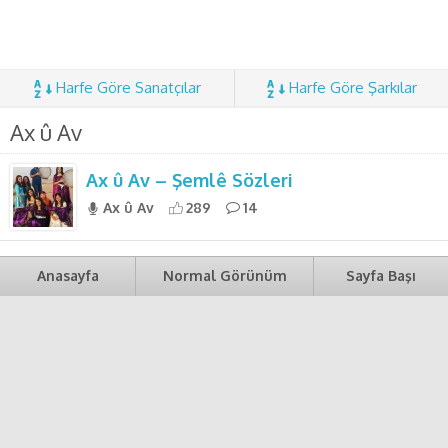
Harfe Göre Sanatçılar
Harfe Göre Şarkılar
Ax û Av
Ax û Av – Şemlê Sözleri
Ax û Av
289
14
Anasayfa
Normal Görünüm
Sayfa Başı