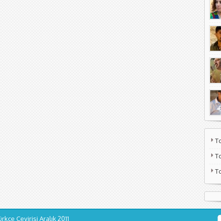
T
T
T
ürkçe Çevirisi
Aralık 2011