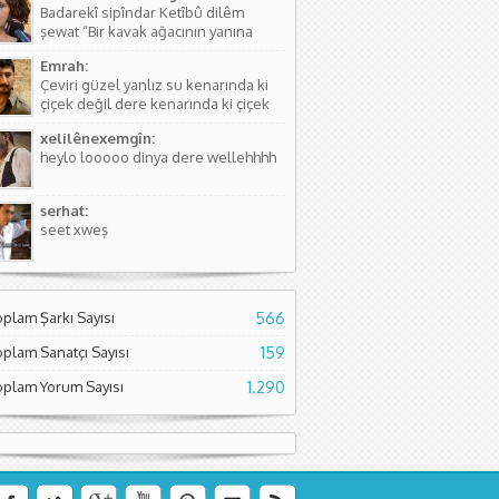
Badarekî sipîndar Ketîbû dilêm
kişinin...
şewat “Bir kavak ağacının yanına
düşmüştü, Yüreğim yangın yeri”
Emrah:
Sözlerdeki hikayede birini arıyorlar
Çeviri güzel yanlız su kenarında ki
ve aradıkları yerde bir kavak
çiçek değil dere kenarında ki çiçek
ağacının yanında yere düşmüş
diyor. Normal çiçeklerden daha
buluyorlar. Aslında Kürtçesinde de...
xelilênexemgîn:
kıymetli olduğunu söylüyor sanırım.
heylo looooo dinya dere wellehhhh
Asıl söyleyen Seyade Şame dur...
serhat:
seet xweş
oplam Şarkı Sayısı
566
oplam Sanatçı Sayısı
159
oplam Yorum Sayısı
1.290