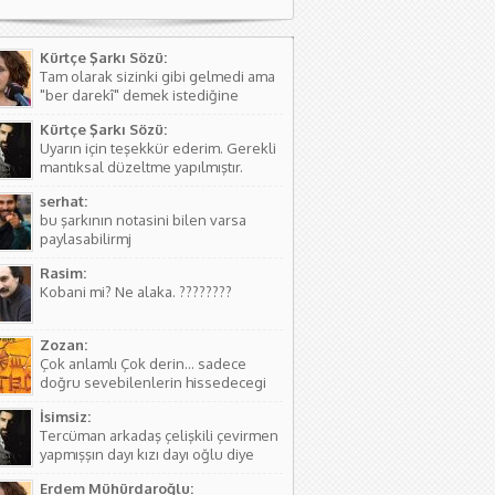
Kürtçe Şarkı Sözü:
Tam olarak sizinki gibi gelmedi ama
"ber darekî" demek istediğine
kanaat getirerek o şekilde
Kürtçe Şarkı Sözü:
düzeltmede bulundum. Teşkkürler
Uyarın için teşekkür ederim. Gerekli
mantıksal düzeltme yapılmıştır.
serhat:
bu şarkının notasini bilen varsa
paylasabilirmj
Rasim:
Kobani mi? Ne alaka. ????????
Zozan:
Çok anlamlı Çok derin... sadece
doğru sevebilenlerin hissedecegi
manalar var....
İsimsiz:
Tercüman arkadaş çelişkili çevirmen
yapmışşın dayı kızı dayı oğlu diye
birşey yoktur hala kızı dayı oğlu
Erdem Mühürdaroğlu:
vardır biraz aile yapısını öğren ( iki