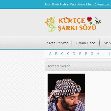
Hûn Bixêr Hatin Web Siteya Me, 06 Ağustos
Şivan Perwer
Ciwan Haco
Mehm
A
B
C
Ç
D
E
F
G
H
I
İ
A
B
C
Ç
D
E
F
G
H
I
İ
ferhad merde