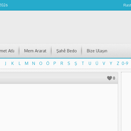
 2026
Ras
et Atlı
Mem Ararat
Şahê Bedo
Bize Ulaşın
J
K
L
M
N
O
Ö
P
R
S
Ş
T
U
Ü
V
Y
Z
0-9
J
K
L
M
N
O
Ö
P
R
S
Ş
T
U
Ü
V
Y
Z
0-9
0