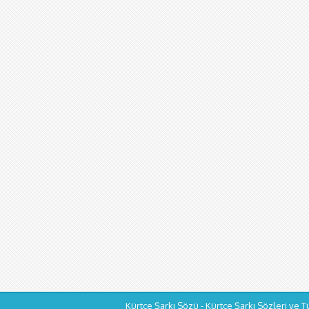
Kürtçe Şarkı Sözü - Kürtçe Şarkı Sözleri ve T